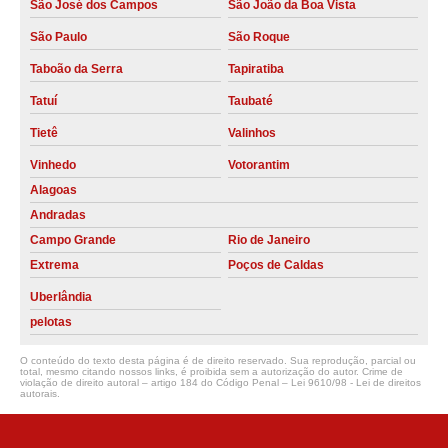
quanto custa aluguel de compressor Holambra
São José dos Campos
São João da Boa Vista
quanto custa alugar compressor Poços de Caldas
São Paulo
São Roque
compressor para alugar Poços de Caldas
Taboão da Serra
Tapiratiba
Tatuí
Taubaté
aluguel compressor preços Araras
Tietê
Valinhos
aluguel de compressor de ar comprimido São João da Boa Vista
Vinhedo
Votorantim
quanto custa aluguel compressor São João da Boa Vista
Alagoas
compressor para alugar menor preço Poços de Caldas
Andradas
alugar compressor schulz Indaiatuba
Campo Grande
Rio de Janeiro
Extrema
Poços de Caldas
compressor aluguel preços MOGI-GUACU
Uberlândia
aluguel de compressor industrial Iracemápolis
pelotas
alugar compressor Extrema
O conteúdo do texto desta página é de direito reservado. Sua reprodução, parcial ou
total, mesmo citando nossos links, é proibida sem a autorização do autor. Crime de
alugar compressor Aguaí
violação de direito autoral – artigo 184 do Código Penal –
Lei 9610/98 - Lei de direitos
autorais
.
quanto custa compressor para alugar Vinhedo
aluguel compressor de ar menor preço Jumirim