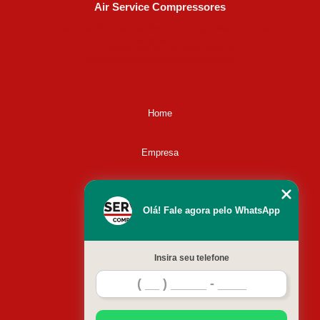
Air Service Compressores
quanto custa compressor para alugar Diadema
Diaconisa Alice Ana da Silva, 73 - Parque Maria Helena -
Campinas - SP
aluguel compressor Cosmópolis
CEP: 13067-841
(19) 3397-9502
ralfe@airservicecompressores.com.br
quanto custa aluguel compressor de ar Limeira
aluguel compressor de ar schulz Jundiaí
Home
aluguel de compressor industrial menor preço Amparo
aluguel de compressor de ar comprimido schulz Itu
Empresa
aluguel compressor ar schulz Cordeirópolis
aluguel compressor de ar Valinhos
Missão
Olá! Fale agora pelo WhatsApp
aluguel compressor de ar menor preço Santa Gertrudes
Serviços
quanto custa compressor aluguel Salto
Insira seu telefone
aluguel de compressor industrial preços Iracemápolis
Contato
aluguel de compressor de ar comprimido schulz Cosmópolis
Mapa do site
aluguel compressor ar menor preço Laranjal Paulista