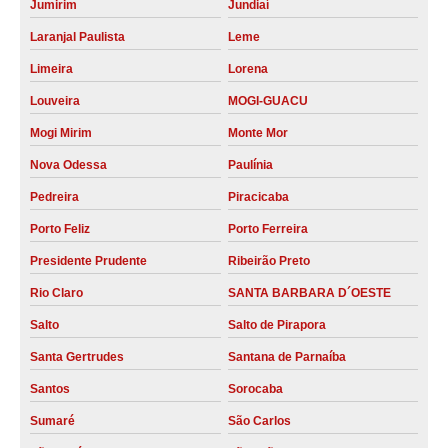
Jumirim
Jundiaí
aluguel de compressor preços Mogi Mirim
Laranjal Paulista
Leme
quanto custa aluguel de compressor industrial Limeira
Limeira
Lorena
quanto custa alugar compressor Caieiras
Louveira
MOGI-GUACU
aluguel de compressor menor preço Rio Claro
Mogi Mirim
Monte Mor
aluguel de compressor industrial preços SANTA BARBARA D´OESTE
Nova Odessa
Paulínia
alugar compressor de ar menor preço Campinas
Pedreira
Piracicaba
aluguel compressor de ar schulz Pedreira
Porto Feliz
Porto Ferreira
alugar compressor de ar schulz Itapetininga
Presidente Prudente
Ribeirão Preto
compressor aluguel schulz Itu
Rio Claro
SANTA BARBARA D´OESTE
quanto custa aluguel de compressor de ar comprimido Pedreira
Salto
Salto de Pirapora
quanto custa aluguel compressor de ar São Paulo
Santa Gertrudes
Santana de Parnaíba
aluguel compressor menor preço Santa Gertrudes
Santos
Sorocaba
aluguel compressor ar preços Laranjal Paulista
Sumaré
São Carlos