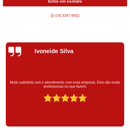
Entre em contato
quanto custa alugar compressor de ar Tapiratiba
(19) 3397-9502
alugar compressor preços Itatiba
alugar compressor de ar Itapeva
aluguel de compressor Aguaí
alugar compressor de ar schulz Porto Ferreira
Silvana Alves
aluguel compressor ar Nova Odessa
quanto custa aluguel compressor ar Poços de Caldas
compressor para alugar menor preço Poços de Caldas
Super satisfeita com o serviço prestado, atendimento muito bom!
colaoradores educado e transparente, destaque para o colaborador
aluguel compressor de ar Tapiratiba
Claudinei excelente profissional!
aluguel compressor schulz pelotas
quanto custa aluguel de compressor de ar comprimido Ribeirão Preto
aluguel de compressor de ar comprimido menor preço Ibitinga
quanto custa compressor aluguel Tapiratiba