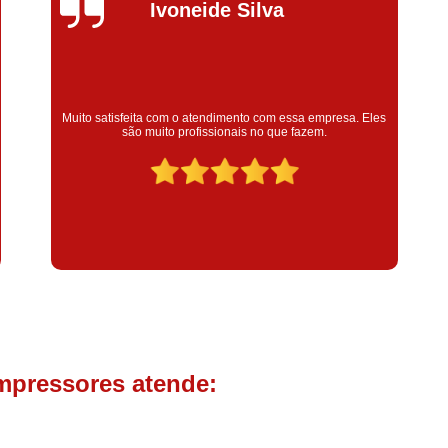
Compressor de Parafuso 
Silvana Alves
Compressor Schulz Usado
Com
Conserto Compressor Atla
Conserto Compressor de Ar Schu
Super satisfeita com o serviço prestado, atendimento muito
bom! colaoradores educado e transparente, destaque para o
Conserto Compressor Ingerso
colaborador Claudinei excelente profissional!
Conserto Compressor 
Conserto de Compressor de
Manutenção de Ar C
Filtro Coalescente para Ar Com
Filtro Compressor
Filtro de
Filtro de Ar Comprimido para C
Filtro de óleo para Compr
mpressores atende:
Filtros para Compressor
Aluguel de Compressor de 