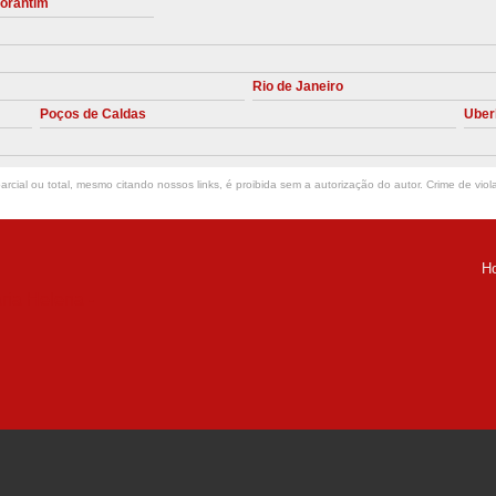
torantim
Manutenção Preve
Manutenção Pr
Rio de Janeiro
Manutenção Preventiva em Compres
Poços de Caldas
Uber
Empresa de Manutenção de C
Manutenção Compressor de A
rcial ou total, mesmo citando nossos links, é proibida sem a autorização do autor. Crime de viol
Manutenção Compressor de Ar S
Manutenção Compressor Sch
H
Manutenção
ria Helena -
Manutenção em C
Manutenção no Cabeçote de Compr
Loja de Peças para Compresso
Peças de Compressor de Ar
P
Peças do Compressor Schul