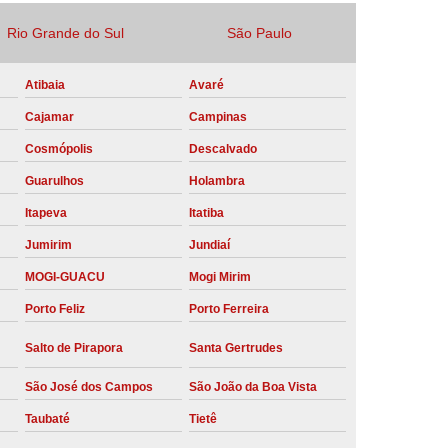
Locação Compressor de Ar Parafuso
Rio Grande do Sul
São Paulo
co
Locação de Compressor a Diesel
Atibaia
Avaré
a Pressão
Locação de Compressor de Ar
Cajamar
Campinas
ompressor de Ar a Diesel
Cosmópolis
Descalvado
mprimido
Locação de Compressor Parafuso
Guarulhos
Holambra
Compressor de Ar Manutenção Preventiva
Itapeva
Itatiba
sores
Manutenção Corretiva em Compressor
Jumirim
Jundiaí
e Compressores Parafuso
MOGI-GUACU
Mogi Mirim
ntiva Compressor Atlas Copco
Porto Feliz
Porto Ferreira
tiva Compressor de Ar Schulz
Salto de Pirapora
Santa Gertrudes
ventiva Compressor Schulz
São José dos Campos
São João da Boa Vista
reventiva de Compressor
Taubaté
Tietê
entiva de Compressor de Ar