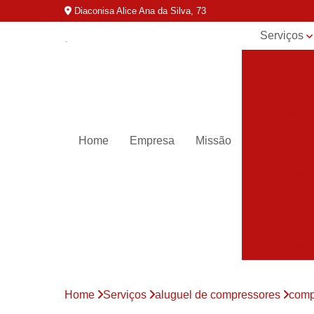
Diaconisa Alice Ana da Silva, 73
Serviços
Aluguel de
compressor
Assistênci
para
compressor
Home
Empresa
Missão
Assistênci
técnica de
compresso
Compressor
industriais
Compressor
para ar
Compressor
parafuso
Home
Serviços
aluguel de compressores
comp
Compressor