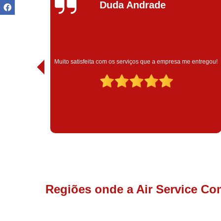
Ivoneide Silva
Muito satisfeita com o atendimento com essa empresa. Eles
entregou!
são muito profissionais no que fazem.
Regiões onde a Air Service Co