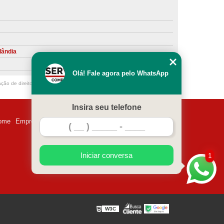
ntiva de Compressor Parafuso
eventiva de Compressores
sores de Ar
Compressor Schulz Manutenção
lândia
ompressores
Manutenção Compressor
Olá! Fale agora pelo WhatsApp
r
Manutenção Compressor de Ar Direto
ação de direito autoral – artigo 184 do Código Penal –
Lei 9610/98 - Lei de
chulz
Manutenção Compressor Parafuso
Insira seu telefone
ulz
Manutenção de Compressor de Ar
ome
Empresa
Missão
Serviços
Contato
Mapa do site
 em Compressor de Ar
ompressor de Ar Comprimido
Iniciar conversa
1
essor
Loja de Peças para Compressor de Ar
res
Manutenção para Compressor de Ar
eças de Reposição para Compressores de Ar
W3C
z
Peças para Compressor Atlas Copco