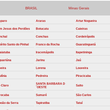
Compressor para Locação
BRASIL
Minas Gerais
Locação Compressor Elétri
paro
Araras
Artur Nogueira
Locação de Compressor de Alt
m Jesus dos Perdões
Botucatu
Caieiras
Locação de C
nchal
Conchas
Cordeirópolis
Locação de Compressor de Ar Co
írito Santo do Pinhal
Franco da Rocha
Guaratinguetá
Locação de Compressores
aiatuba
Iracemápolis
Itapetininga
Manutenção Corretiva de Compres
guariúna
Jarinu
Jaú
Manutenção d
meira
Lorena
Louveira
Manutenção Preve
línia
Pedreira
Piracicaba
Manutenção Preven
SANTA BARBARA D
 Claro
Salto
´OESTE
Manutenção Pre
rocaba
Sumaré
São Carlos
Manutenção P
boão da Serra
Tapiratiba
Tatuí
Manutenção Prev