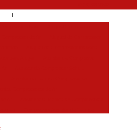
(19) 3397-9502
 Compressor de Ar
Aluguel Compressor
l Compressor de Ar
Aluguel de Compressor
mprimido
Aluguel de Compressor Industrial
sor para Alugar
Assistencia Compressor
 Ar
Assistencia Compressor Schulz
es
Assistencia Tecnica Compressores
ecnica Compressores de Ar
 de Ar
Assistencia Tecnica de Compressores
essores
Compressor Assistencia Tecnica
Assistência em Compressor Atlas Copco
s
 em Compressor Chicago