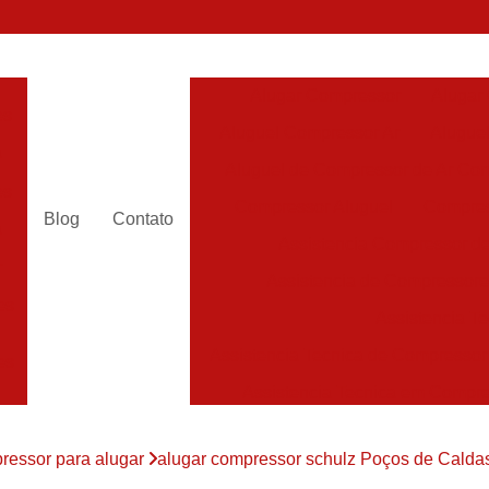
Alugar Compressor
Alugar
es
Aluguel Compressor Ar
Alugue
a
Aluguel de Compressor de Ar Co
es
Compressor Aluguel
Compres
Blog
Contato
a
Assistencia Compressor de
r
Assistencia de Compressor
es
Assistencia T
Assistencia Tecnica de Compressor
es
Assistencia Tecnica em Compr
es
Assistência em Compressor
ressor para alugar
alugar compressor schulz Poços de Calda
Assistência
es