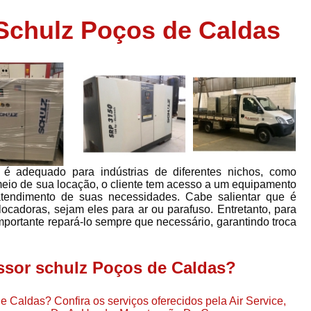
Assistência em
Schulz Poços de Caldas
e
Assistência em Compressor Ingerso
es
Assistência em Compressor Schulz
r
Assistência Técnic
e
r
Assistência Técnica em Compressor
o
Compressor de Ar Grande In
r
Compressor de Ar Industrial Par
é adequado para indústrias de diferentes nichos, como
o
Compressor de Refrigeraçã
or meio de sua locação, o cliente tem acesso a um equipamento
 atendimento de suas necessidades. Cabe salientar que é
es
Compressor Industrial G
ocadoras, sejam eles para ar ou parafuso. Entretanto, para
a
mportante repará-lo sempre que necessário, garantindo troca
Compressor Industrial Par
es
Compressor Refrigeração Ind
r
sor schulz Poços de Caldas?
o
Compressor Ar Compr
Compressor de Ar a Para
 Caldas? Confira os serviços oferecidos pela Air Service,
r