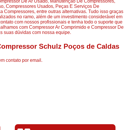
 Compressor De Ar Usado, Manutenção De Compressores,
Compressor de Ar de Par
so, Compressores Usados, Peças E Serviços De
Compressores, entre outras alternativas. Tudo isso graças
Compressor de Ar Rotativo
ializados no ramo, além de um investimento considerável em
ntato com nossos profissionais e tenha todo o suporte que
Compressor de Ar Tipo Parafuso
trabalhamos com Compressor Ar Comprimido e Compressor De
Compressores de Ar Par
 as suas dúvidas com nossa equipe.
Compressor a Parafuso
 Compressor Schulz Poços de Caldas
Compressor de Parafuso
em contato por email.
Compressor de Parafu
Compressor Parafuso 15h
Compressor Parafuso Refri
Compressor Rotativo de P
Compressor Ar Usado
Compressor de Ar Parafuso 
Compressor de Ar Usad