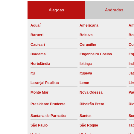
Alagoas
Andradas
Aguaí
Americana
Am
Barueri
Boituva
Bo
Capivari
Cerquilho
Co
Diadema
Engenheiro Coelho
Esp
Hortolândia
Ibitinga
Ind
Itu
Itupeva
Ja
Laranjal Paulista
Leme
Li
Monte Mor
Nova Odessa
Pau
Presidente Prudente
Ribeirão Preto
Rio
Santana de Parnaíba
Santos
So
São Paulo
São Roque
Ta