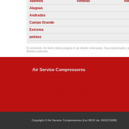
Valinhos
Vinhedo
Vo
Alagoas
Andradas
Campo Grande
Extrema
pelotas
O conteúdo do texto desta página é de direito reservado. Sua reprodução, pa
direitos autorais
.
Air Service Compressores
Diaconisa Alice Ana da Silva, 73 - Parque Ma
Campinas - SP
CEP: 13067-841
(19) 3397-9502
ralfe@airservicecompressores.com.br
Copyright © Air Service Compressores (Lei 9610 de 19/02/1998)