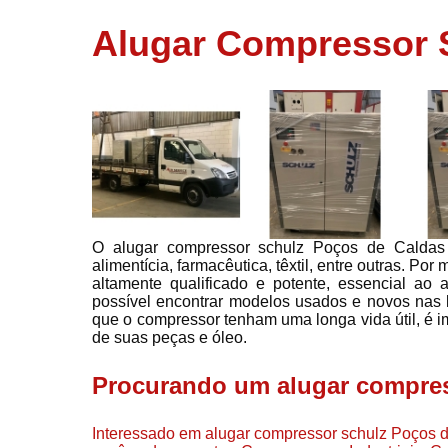
usados
Alugar Compressor 
Conserto d
compressor
Filtros de a
Locação d
compresso
Manutençã
de
compresso
O alugar compressor schulz Poços de Caldas 
Manutençã
alimentícia, farmacêutica, têxtil, entre outras. P
de
altamente qualificado e potente, essencial ao
compressor
possível encontrar modelos usados e novos nas l
Peças par
que o compressor tenham uma longa vida útil, é i
compressor
de suas peças e óleo.
Redes de a
Procurando um alugar compres
comprimid
Venda de
Interessado em alugar compressor schulz Poços de
compresso