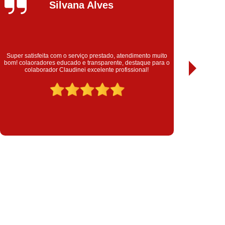
Usado
Compressor Parafuso Usado
Napolitano
pressor Usado
Compressor de Ar Conserto
s Copco
Conserto Compressor de Ar
lz
Conserto Compressor Gardner Denver
o
Empresa que solucionou meu problema de anos! Foram super
 o
transparente e profissional. Recomendo!
ll Rand
Conserto Compressor Kaeser
Schulz
Conserto de Compressor
 Ar
Conserto de Compressor Schulz
omprimido
Filtro Coalescente
primido
Filtro Coalescente para Secador
 Ar Coalescente
Filtro de Ar Comprimido
ompressor
Filtro de Ar para Compressores
essor
Filtros de Ar para Compressor
 de Ar
Filtros para Compressores
Ar
Aluguel de Compressor Parafuso