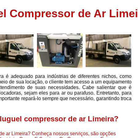
Assistência em
l Compressor de Ar Limei
e
Assistência em Compressor Ingerso
es
Assistência em Compressor Schulz
r
Assistência Técnic
e
r
Assistência Técnica em Compressor
o
Compressor de Ar Grande In
r
Compressor de Ar Industrial Par
ra é adequado para indústrias de diferentes nichos, como
o
Compressor de Refrigeraçã
or meio de sua locação, o cliente tem acesso a um equipamento
 atendimento de suas necessidades. Cabe salientar que é
es
Compressor Industrial G
ocadoras, sejam eles para ar ou parafuso. Entretanto, para
a
mportante repará-lo sempre que necessário, garantindo troca
Compressor Industrial Par
es
Compressor Refrigeração Ind
r
luguel compressor de ar Limeira?
o
Compressor Ar Compr
Compressor de Ar a Para
de ar Limeira? Conheça nossos serviços, são opções
r