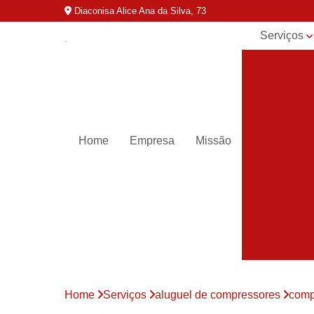
Diaconisa Alice Ana da Silva, 73
Serviços
Aluguel de
compressor
Assistênci
para
compressor
Home
Empresa
Missão
Assistênci
técnica de
compresso
Compressor
industriais
Compressor
para ar
Compressor
parafuso
Home
Serviços
aluguel de compressores
comp
Compressor