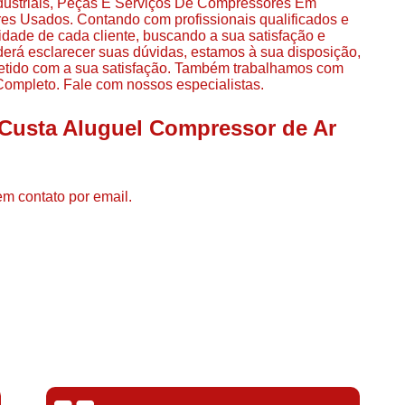
dustriais, Peças E Serviços De Compressores Em
Compressor de Ar de Par
 Usados. Contando com profissionais qualificados e
dade de cada cliente, buscando a sua satisfação e
Compressor de Ar Rotativo
derá esclarecer suas dúvidas, estamos à sua disposição,
etido com a sua satisfação. Também trabalhamos com
Compressor de Ar Tipo Parafuso
mpleto. Fale com nossos especialistas.
Compressores de Ar Par
 Custa Aluguel Compressor de Ar
Compressor a Parafuso
Compressor de Parafuso
Compressor de Parafu
em contato por email.
Compressor Parafuso 15h
Compressor Parafuso Refri
Compressor Rotativo de P
Compressor Ar Usado
Compressor de Ar Parafuso 
Compressor de Ar Usad