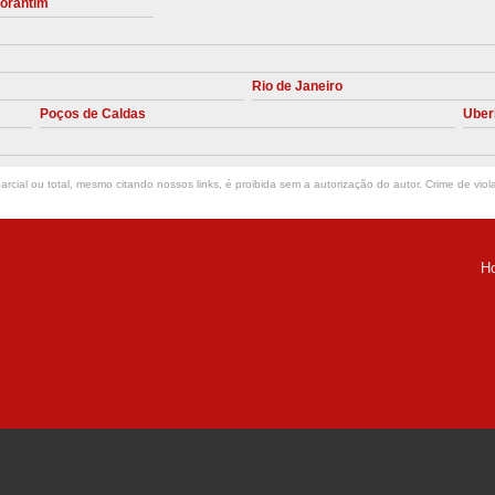
torantim
Manutenção Preve
Manutenção Pr
Rio de Janeiro
Manutenção Preventiva em Compres
Poços de Caldas
Uber
Empresa de Manutenção de C
Manutenção Compressor de A
rcial ou total, mesmo citando nossos links, é proibida sem a autorização do autor. Crime de viol
Manutenção Compressor de Ar S
Manutenção Compressor Sch
H
Manutenção
ria Helena -
Manutenção em C
Manutenção no Cabeçote de Compr
Loja de Peças para Compresso
Peças de Compressor de Ar
P
Peças do Compressor Schul