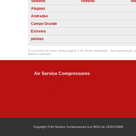
Valinhos
Vinhedo
Vo
Alagoas
Andradas
Campo Grande
Extrema
pelotas
O conteúdo do texto desta página é de direito reservado. Sua reprodução, pa
direitos autorais
.
Air Service Compressores
Diaconisa Alice Ana da Silva, 73 - Parque Ma
Campinas - SP
CEP: 13067-841
(19) 3397-9502
ralfe@airservicecompressores.com.br
Copyright © Air Service Compressores (Lei 9610 de 19/02/1998)