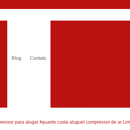
Alugar Compressor
Alugar
es
Aluguel Compressor Ar
Alugue
a
Aluguel de Compressor de Ar Co
es
Compressor Aluguel
Compres
Blog
Contato
a
Assistencia Compressor de
r
Assistencia de Compressor
es
Assistencia T
Assistencia Tecnica de Compressor
es
Assistencia Tecnica em Compr
es
Assistência em Compressor
ressor para alugar
quanto custa aluguel compressor de ar Lim
Assistência
es