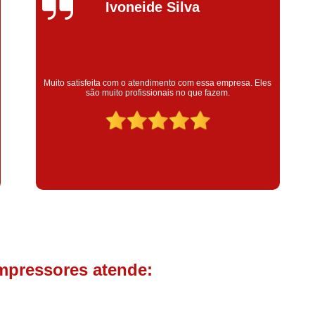
Compressor de Parafuso 
Silvana Alves
Compressor Schulz Usado
Com
Conserto Compressor Atla
Conserto Compressor de Ar Schu
Super satisfeita com o serviço prestado, atendimento muit
resa. Eles
bom! colaoradores educado e transparente, destaque para
Conserto Compressor Ingerso
colaborador Claudinei excelente profissional!
Conserto Compressor 
Conserto de Compressor de
Manutenção de Ar C
Filtro Coalescente para Ar Com
Filtro Compressor
Filtro de
Filtro de Ar Comprimido para C
Filtro de óleo para Compr
mpressores atende:
Filtros para Compressor
Aluguel de Compressor de 