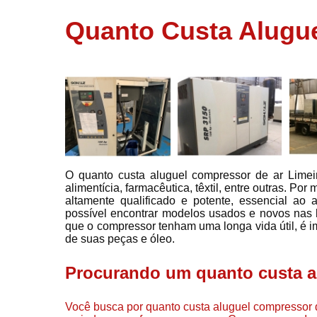
usados
Quanto Custa Alugue
Conserto d
compressor
Filtros de a
Locação d
compresso
Manutençã
de
compresso
O quanto custa aluguel compressor de ar Limei
Manutençã
alimentícia, farmacêutica, têxtil, entre outras. P
de
altamente qualificado e potente, essencial ao
compressor
possível encontrar modelos usados e novos nas l
Peças par
que o compressor tenham uma longa vida útil, é i
compressor
de suas peças e óleo.
Redes de a
Procurando um quanto custa a
comprimid
Venda de
Você busca por quanto custa aluguel compressor 
compresso