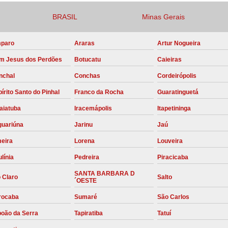
Compressor para Locação
BRASIL
Minas Gerais
Locação Compressor Elétri
paro
Araras
Artur Nogueira
Locação de Compressor de Alt
m Jesus dos Perdões
Botucatu
Caieiras
Locação de C
nchal
Conchas
Cordeirópolis
Locação de Compressor de Ar Co
írito Santo do Pinhal
Franco da Rocha
Guaratinguetá
Locação de Compressores
aiatuba
Iracemápolis
Itapetininga
Manutenção Corretiva de Compres
guariúna
Jarinu
Jaú
Manutenção d
meira
Lorena
Louveira
Manutenção Preve
línia
Pedreira
Piracicaba
Manutenção Preven
SANTA BARBARA D
 Claro
Salto
´OESTE
Manutenção Pre
rocaba
Sumaré
São Carlos
Manutenção P
boão da Serra
Tapiratiba
Tatuí
Manutenção Prev