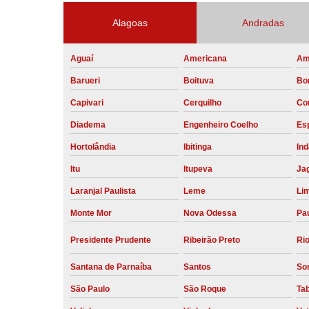
Alagoas
Andradas
Aguaí
Americana
Am
Barueri
Boituva
Bo
Capivari
Cerquilho
Co
Diadema
Engenheiro Coelho
Esp
Hortolândia
Ibitinga
Ind
Itu
Itupeva
Ja
Laranjal Paulista
Leme
Li
Monte Mor
Nova Odessa
Pau
Presidente Prudente
Ribeirão Preto
Rio
Santana de Parnaíba
Santos
So
São Paulo
São Roque
Ta