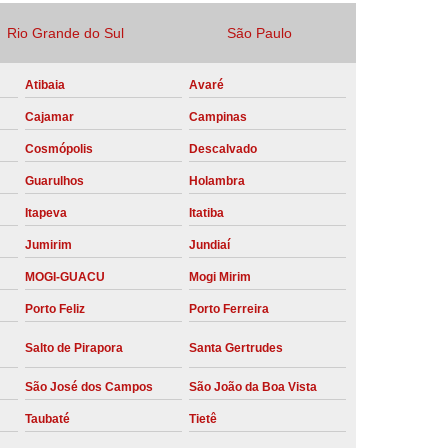
Locação Compressor de Ar Parafuso
Rio Grande do Sul
São Paulo
co
Locação de Compressor a Diesel
Atibaia
Avaré
a Pressão
Locação de Compressor de Ar
Cajamar
Campinas
ompressor de Ar a Diesel
Cosmópolis
Descalvado
mprimido
Locação de Compressor Parafuso
Guarulhos
Holambra
Compressor de Ar Manutenção Preventiva
Itapeva
Itatiba
sores
Manutenção Corretiva em Compressor
Jumirim
Jundiaí
e Compressores Parafuso
MOGI-GUACU
Mogi Mirim
ntiva Compressor Atlas Copco
Porto Feliz
Porto Ferreira
tiva Compressor de Ar Schulz
Salto de Pirapora
Santa Gertrudes
ventiva Compressor Schulz
São José dos Campos
São João da Boa Vista
reventiva de Compressor
Taubaté
Tietê
entiva de Compressor de Ar