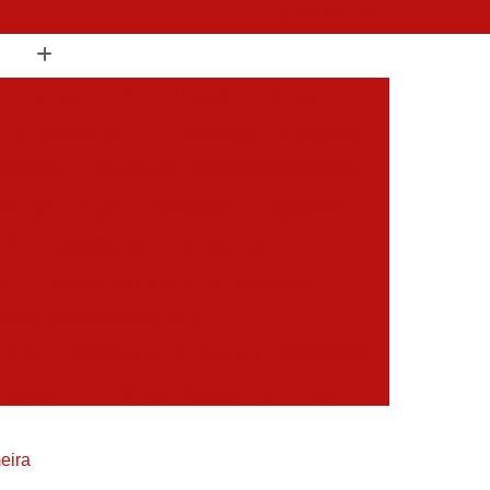
(19) 3397-9502
 Compressor de Ar
Aluguel Compressor
l Compressor de Ar
Aluguel de Compressor
mprimido
Aluguel de Compressor Industrial
sor para Alugar
Assistencia Compressor
 Ar
Assistencia Compressor Schulz
es
Assistencia Tecnica Compressores
ecnica Compressores de Ar
 de Ar
Assistencia Tecnica de Compressores
essores
Compressor Assistencia Tecnica
Assistência em Compressor Atlas Copco
eira
 em Compressor Chicago