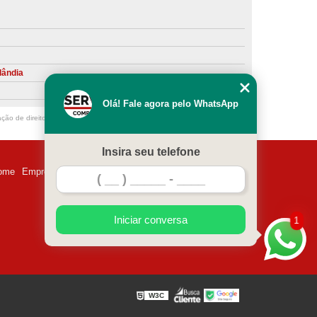
ntiva de Compressor Parafuso
eventiva de Compressores
sores de Ar
Compressor Schulz Manutenção
lândia
ompressores
Manutenção Compressor
Olá! Fale agora pelo WhatsApp
r
Manutenção Compressor de Ar Direto
ação de direito autoral – artigo 184 do Código Penal –
Lei 9610/98 - Lei de
chulz
Manutenção Compressor Parafuso
Insira seu telefone
ulz
Manutenção de Compressor de Ar
ome
Empresa
Missão
Serviços
Contato
Mapa do site
 em Compressor de Ar
ompressor de Ar Comprimido
Iniciar conversa
1
essor
Loja de Peças para Compressor de Ar
res
Manutenção para Compressor de Ar
eças de Reposição para Compressores de Ar
W3C
z
Peças para Compressor Atlas Copco