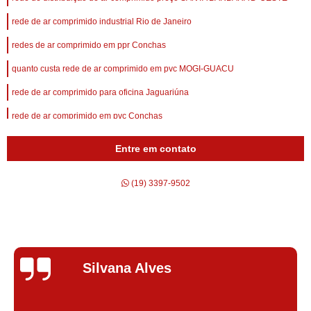
rede de ar comprimido industrial Rio de Janeiro
redes de ar comprimido em ppr Conchas
quanto custa rede de ar comprimido em pvc MOGI-GUACU
rede de ar comprimido para oficina Jaguariúna
rede de ar comprimido em pvc Conchas
quanto custa rede de ar comprimido circuito aberto Rio de Janeiro
Entre em contato
rede de ar comprimido em pvc valor Taboão da Serra
(19) 3397-9502
rede de ar comprimido circuito aberto pelotas
preço de rede de ar comprimido em aluminio Louveira
rede de ar comprimido circuito aberto valor Jaguariúna
redes de ar comprimido em pvc Taboão da Serra
Silvana Alves
rede de ar comprimido em ppr valor Porto Feliz
rede de ar comprimido para oficina São João da Boa Vista