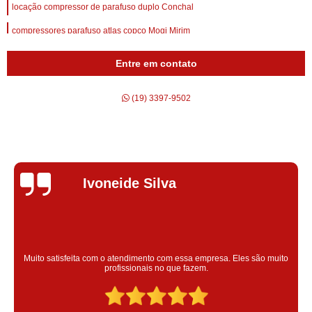
locação compressor de parafuso duplo Conchal
compressores parafuso atlas copco Mogi Mirim
compressores parafuso refrigeração Rio de Janeiro
Entre em contato
compressor de ar parafuso schulz preço Lorena
(19) 3397-9502
compressores de parafuso atlas copco Avaré
locação compressor parafuso schulz Pedreira
alugar compressor de parafuso atlas copco Cordeirópolis
locação compressor tipo parafuso Laranjal Paulista
Silvana Alves
compressores de parafuso duplo Piracicaba
alugar compressor de ar parafuso schulz Itu
alugar compressor parafuso schulz Lorena
Super satisfeita com o serviço prestado, atendimento muito bom!
colaoradores educado e transparente, destaque para o colaborador
alugar compressor a parafuso Jarinu
Claudinei excelente profissional!
compressor tipo parafuso Monte Mor