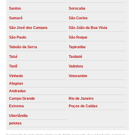
locação compressor de parafuso duplo Holambra
Santos
Sorocaba
compressor parafuso São Paulo
Sumaré
São Carlos
locação compressor rotativo de parafuso Hortolândia
São José dos Campos
São João da Boa Vista
compressor parafuso preço Tietê
São Paulo
São Roque
compressor parafuso atlas copco Bom Jesus dos Perdões
Taboão da Serra
Tapiratiba
Tatuí
Taubaté
alugar compressor parafuso atlas copco Tapiratiba
Tietê
Valinhos
locação compressor parafuso 15hp Santos
Vinhedo
Votorantim
locação compressor parafuso atlas copco Porto Feliz
Alagoas
compressor rotativo de parafuso São Paulo
Andradas
locação compressor de parafuso atlas copco Engenheiro Coelho
Campo Grande
Rio de Janeiro
Extrema
Poços de Caldas
compressor rotativo de parafuso Cosmópolis
Uberlândia
compressores rotativo de parafuso Descalvado
pelotas
alugar compressor de parafuso atlas copco Porto Ferreira
O conteúdo do texto desta página é de direito reservado. Sua reprodução, parcial ou