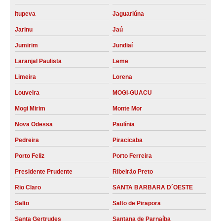
compressores parafuso Campo Grande
Itupeva
Jaguariúna
compressor rotativo de parafuso preço Cerquilho
Jarinu
Jaú
Jumirim
Jundiaí
locação compressor de parafuso Capivari
Laranjal Paulista
Leme
locação compressor de parafuso Extrema
Limeira
Lorena
compressores de parafuso atlas copco Boituva
Louveira
MOGI-GUACU
locação compressor tipo parafuso Franco da Rocha
Mogi Mirim
Monte Mor
locação compressor de ar parafuso schulz Sumaré
Nova Odessa
Paulínia
compressor de parafuso duplo Mogi Mirim
Pedreira
Piracicaba
compressores tipo parafuso Santana de Parnaíba
Porto Feliz
Porto Ferreira
compressor parafuso preço MOGI-GUACU
Presidente Prudente
Ribeirão Preto
compressor de parafuso atlas copco Alagoas
Rio Claro
SANTA BARBARA D´OESTE
compressor parafuso refrigeração preço Campinas
Salto
Salto de Pirapora
compressor de parafuso duplo preço Guaratinguetá
Santa Gertrudes
Santana de Parnaíba