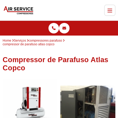
Home
Serviços
compressores parafuso
compressor de parafuso atlas copco
Compressor de Parafuso Atlas
Copco