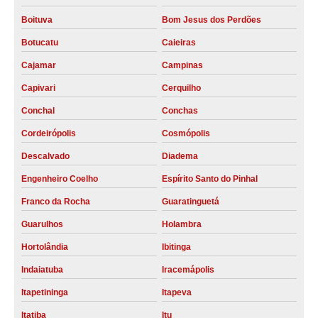
Boituva
Bom Jesus dos Perdões
compressores parafuso schulz Cordeirópolis
Botucatu
Caieiras
compressores de parafuso duplo Valinhos
Cajamar
Campinas
locação compressor parafuso Lorena
Capivari
Cerquilho
alugar compressor a parafuso São Carlos
Conchal
Conchas
compressor a parafuso preço Santa Gertrudes
Cordeirópolis
Cosmópolis
compressor de parafuso duplo Limeira
Descalvado
Diadema
alugar compressor de parafuso duplo Rio de Janeiro
Engenheiro Coelho
Espírito Santo do Pinhal
compressores parafuso 15hp Limeira
Franco da Rocha
Guaratinguetá
compressor parafuso schulz preço Conchas
Guarulhos
Holambra
compressor de parafuso atlas copco preço Votorantim
Hortolândia
Ibitinga
locação compressor parafuso 15hp Artur Nogueira
Indaiatuba
Iracemápolis
compressor tipo parafuso preço Guaratinguetá
Itapetininga
Itapeva
compressor parafuso schulz Descalvado
Itatiba
Itu