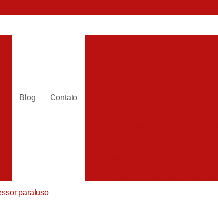
Alugar Compressor
Alugar
es
Aluguel Compressor Ar
Alugue
a
Aluguel de Compressor de Ar Co
es
Compressor Aluguel
Compres
Blog
Contato
a
Assistencia Compressor de
r
Assistencia de Compressor
es
Assistencia T
Assistencia Tecnica de Compressor
es
Assistencia Tecnica em Compr
es
Assistência em Compressor
ssor parafuso
Assistência
es