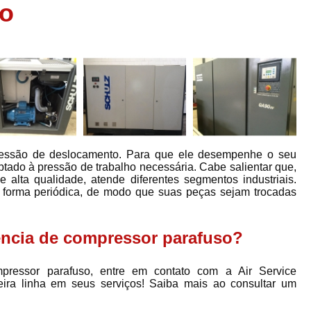
so
Assistência em
e
Assistência em Compressor Ingerso
es
Assistência em Compressor Schulz
r
Assistência Técnic
e
r
Assistência Técnica em Compressor
o
Compressor de Ar Grande In
r
Compressor de Ar Industrial Par
ressão de deslocamento. Para que ele desempenhe o seu
tado à pressão de trabalho necessária. Cabe salientar que,
o
Compressor de Refrigeraçã
de alta qualidade, atende diferentes segmentos industriais.
forma periódica, de modo que suas peças sejam trocadas
es
Compressor Industrial G
a
Compressor Industrial Par
es
ência de compressor parafuso?
Compressor Refrigeração Ind
r
o
Compressor Ar Compr
pressor parafuso, entre em contato com a Air Service
ira linha em seus serviços! Saiba mais ao consultar um
Compressor de Ar a Para
r