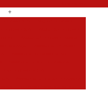
(19) 3397-9502
 Compressor de Ar
Aluguel Compressor
l Compressor de Ar
Aluguel de Compressor
mprimido
Aluguel de Compressor Industrial
sor para Alugar
Assistencia Compressor
 Ar
Assistencia Compressor Schulz
es
Assistencia Tecnica Compressores
ecnica Compressores de Ar
 de Ar
Assistencia Tecnica de Compressores
essores
Compressor Assistencia Tecnica
Assistência em Compressor Atlas Copco
 em Compressor Chicago