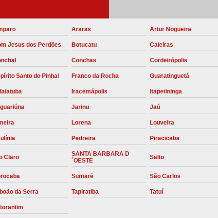
Compressor para Locação
mparo
Araras
Artur Nogueira
Locação Compressor Elétri
m Jesus dos Perdões
Botucatu
Caieiras
Locação de Compressor de Alt
nchal
Conchas
Cordeirópolis
Locação de C
pírito Santo do Pinhal
Franco da Rocha
Guaratinguetá
Locação de Compressor de Ar Co
daiatuba
Iracemápolis
Itapetininga
Locação de Compressores
guariúna
Jarinu
Jaú
Manutenção Corretiva de Compres
meira
Lorena
Louveira
Manutenção d
ulínia
Pedreira
Piracicaba
Manutenção Preve
SANTA BARBARA D
o Claro
Salto
´OESTE
Manutenção Preven
rocaba
Sumaré
São Carlos
Manutenção Pre
boão da Serra
Tapiratiba
Tatuí
Manutenção P
torantim
Manutenção Prev