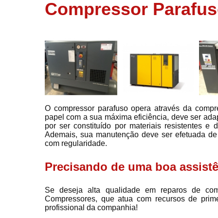
usados
Compressor Parafu
Conserto d
compressor
Filtros de a
Locação d
compresso
Manutençã
de
compresso
O compressor parafuso opera através da comp
papel com a sua máxima eficiência, deve ser adap
Manutençã
por ser constituído por materiais resistentes e 
de
Ademais, sua manutenção deve ser efetuada de 
compressor
com regularidade.
Peças par
compressor
Precisando de uma boa assist
Redes de a
comprimid
Se deseja alta qualidade em reparos de com
Compressores, que atua com recursos de prime
Venda de
profissional da companhia!
compresso