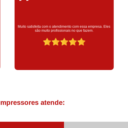
Compressor de Parafuso 
Compressor Schulz Usado
Com
Conserto Compressor Atla
Super satisfeita com o serviço prestado, atendimento muito
bom! colaoradores educado e transparente, destaque para o
Conserto Compressor de Ar Schu
colaborador Claudinei excelente profissional!
Conserto Compressor Ingerso
Conserto Compressor 
Conserto de Compressor de
Manutenção de Ar C
Filtro Coalescente para Ar Com
Filtro Compressor
Filtro de
Filtro de Ar Comprimido para C
ompressores atende:
Filtro de óleo para Compr
Filtros para Compressor
Aluguel de Compressor de 