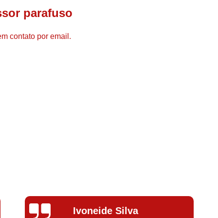
Compressor de Ar de Par
ssor parafuso
Compressor de Ar Rotativo
em contato por email.
Compressor de Ar Tipo Parafuso
Compressores de Ar Par
Compressor a Parafuso
Compressor de Parafuso
Compressor de Parafu
Compressor Parafuso 15h
Compressor Parafuso Refri
Compressor Rotativo de P
Compressor Ar Usado
Compressor de Ar Parafuso 
Compressor de Ar Usad
Silvana Alves