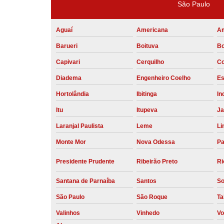
São Paulo
Aguaí
Americana
A
Barueri
Boituva
Bo
Capivari
Cerquilho
Co
Diadema
Engenheiro Coelho
Es
Hortolândia
Ibitinga
In
Itu
Itupeva
Ja
Laranjal Paulista
Leme
Li
Monte Mor
Nova Odessa
Pa
Presidente Prudente
Ribeirão Preto
Ri
Santana de Parnaíba
Santos
So
São Paulo
São Roque
Ta
Valinhos
Vinhedo
Vo