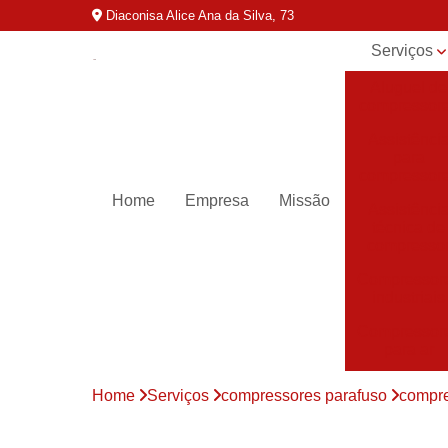
Diaconisa Alice Ana da Silva, 73
Serviços
Aluguel de
compressor
Assistênci
para
compressor
Home
Empresa
Missão
Assistênci
técnica de
compresso
Compressor
industriais
Compressor
para ar
Compressor
Home
Serviços
compressores parafuso
compre
parafuso
Compressor