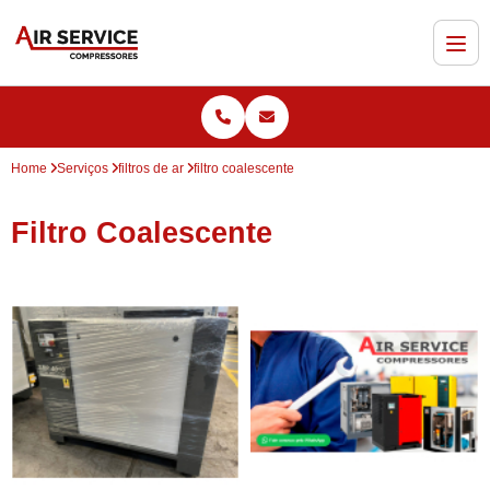
Home
Serviços
filtros de ar
filtro coalescente
Filtro Coalescente