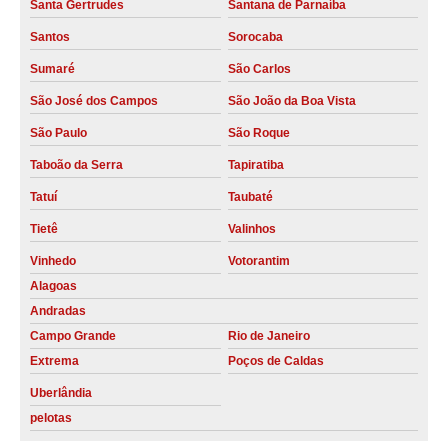
Santa Gertrudes
Santana de Parnaíba
filtros para compressor de ar Campinas
Santos
Sorocaba
venda de filtros para compressor de ar Ribeirão Preto
Sumaré
São Carlos
filtros de ar para compressor valores Diadema
São José dos Campos
São João da Boa Vista
venda de filtros de ar para compressor Diadema
São Paulo
São Roque
filtro de ar comprimido para compressor preço Lorena
Taboão da Serra
Tapiratiba
Tatuí
Taubaté
filtros de ar para compressor preço Rio Claro
Tietê
Valinhos
comprar filtros de ar para compressor Holambra
Vinhedo
Votorantim
filtro coalescente para ar comprimido valores Nova Odessa
Alagoas
comprar filtros para compressores Tapiratiba
Andradas
venda de filtro coalescente para ar comprimido Presidente Prudente
Campo Grande
Rio de Janeiro
Extrema
Poços de Caldas
filtro de ar comprimido preço Piracicaba
Uberlândia
comprar filtros para compressores Ibitinga
pelotas
comprar filtro de ar comprimido Jarinu