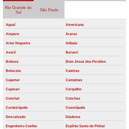
Rio Grande do
São Paulo
Sul
Aguaí
Americana
Amparo
Araras
Artur Nogueira
Atibaia
Avaré
Barueri
Boituva
Bom Jesus dos Perdões
Botucatu
Caieiras
Cajamar
Campinas
Capivari
Cerquilho
Conchal
Conchas
Cordeirópolis
Cosmópolis
Descalvado
Diadema
Engenheiro Coelho
Espírito Santo do Pinhal