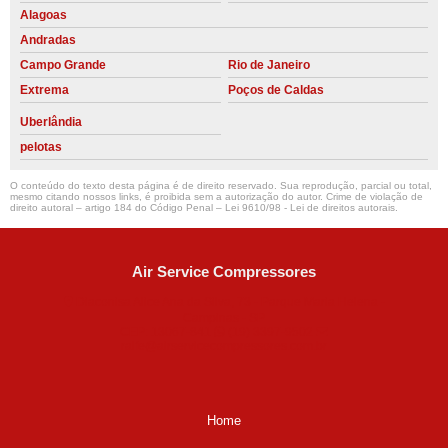
Alagoas
Andradas
Campo Grande
Rio de Janeiro
Extrema
Poços de Caldas
Uberlândia
pelotas
O conteúdo do texto desta página é de direito reservado. Sua reprodução, parcial ou total,
mesmo citando nossos links, é proibida sem a autorização do autor. Crime de violação de
direito autoral – artigo 184 do Código Penal –
Lei 9610/98 - Lei de direitos autorais
.
Air Service Compressores
Diaconisa Alice Ana da Silva, 73 - Parque Maria Helena -
Campinas - SP
CEP: 13067-841
(19) 3397-9502
ralfe@airservicecompressores.com.br
Home