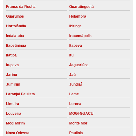
Franco da Rocha
Guaratinguetá
Guarulhos
Holambra
Hortolândia
Ibitinga
Indaiatuba
Iracemápolis
Itapetininga
Itapeva
Itatiba
Itu
Itupeva
Jaguariúna
Jarinu
Jaú
Jumirim
Jundiaí
Laranjal Paulista
Leme
Limeira
Lorena
Louveira
MOGI-GUACU
Mogi Mirim
Monte Mor
Nova Odessa
Paulínia