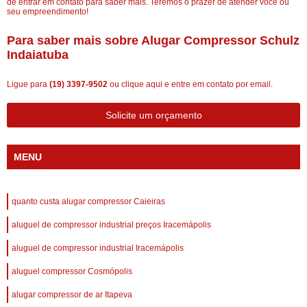
de entrar em contato para saber mais. Teremos o prazer de atender você ou
seu empreendimento!
Para saber mais sobre Alugar Compressor Schulz
Indaiatuba
Ligue para
(19) 3397-9502
ou
clique aqui
e entre em contato por email.
Solicite um orçamento
MENU
quanto custa alugar compressor Caieiras
aluguel de compressor industrial preços Iracemápolis
aluguel de compressor industrial Iracemápolis
aluguel compressor Cosmópolis
alugar compressor de ar Itapeva