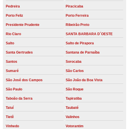
Pedreira
Piracicaba
Porto Feliz
Porto Ferreira
Presidente Prudente
Ribeirão Preto
Rio Claro
SANTA BARBARA D´OESTE
Salto
Salto de Pirapora
Santa Gertrudes
Santana de Parnaíba
Santos
Sorocaba
Sumaré
São Carlos
São José dos Campos
São João da Boa Vista
São Paulo
São Roque
Taboão da Serra
Tapiratiba
Tatuí
Taubaté
Tietê
Valinhos
Vinhedo
Votorantim