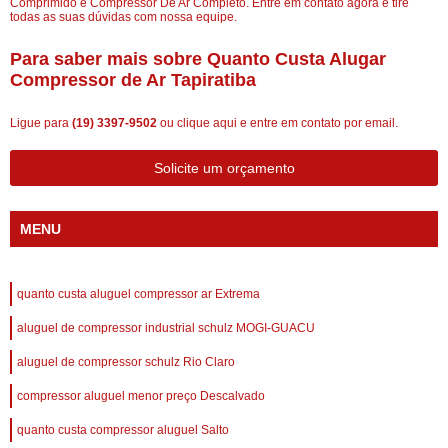
Comprimido e Compressor De Ar Completo. Entre em contato agora e tire
todas as suas dúvidas com nossa equipe.
Para saber mais sobre Quanto Custa Alugar
Compressor de Ar Tapiratiba
Ligue para
(19) 3397-9502
ou
clique aqui
e entre em contato por email.
Solicite um orçamento
MENU
quanto custa aluguel compressor ar Extrema
aluguel de compressor industrial schulz MOGI-GUACU
aluguel de compressor schulz Rio Claro
compressor aluguel menor preço Descalvado
quanto custa compressor aluguel Salto