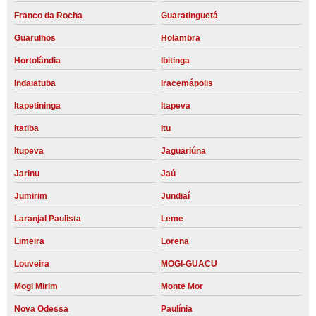
Franco da Rocha
Guaratinguetá
Guarulhos
Holambra
Hortolândia
Ibitinga
Indaiatuba
Iracemápolis
Itapetininga
Itapeva
Itatiba
Itu
Itupeva
Jaguariúna
Jarinu
Jaú
Jumirim
Jundiaí
Laranjal Paulista
Leme
Limeira
Lorena
Louveira
MOGI-GUACU
Mogi Mirim
Monte Mor
Nova Odessa
Paulínia