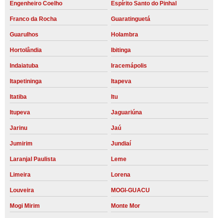
Engenheiro Coelho
Espírito Santo do Pinhal
Franco da Rocha
Guaratinguetá
Guarulhos
Holambra
Hortolândia
Ibitinga
Indaiatuba
Iracemápolis
Itapetininga
Itapeva
Itatiba
Itu
Itupeva
Jaguariúna
Jarinu
Jaú
Jumirim
Jundiaí
Laranjal Paulista
Leme
Limeira
Lorena
Louveira
MOGI-GUACU
Mogi Mirim
Monte Mor