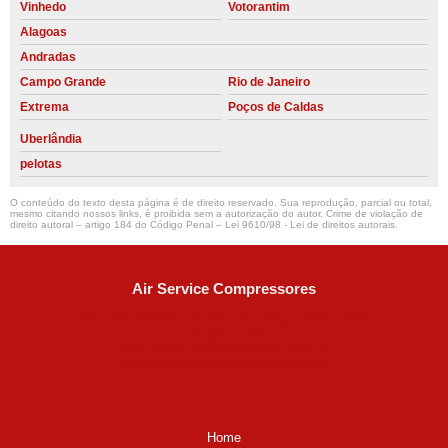
Vinhedo
Votorantim
Alagoas
Andradas
Campo Grande
Rio de Janeiro
Extrema
Poços de Caldas
Uberlândia
pelotas
O conteúdo do texto desta página é de direito reservado. Sua reprodução, parcial ou total,
mesmo citando nossos links, é proibida sem a autorização do autor. Crime de violação de
direito autoral – artigo 184 do Código Penal –
Lei 9610/98 - Lei de direitos autorais
.
Air Service Compressores
Diaconisa Alice Ana da Silva, 73 - Parque Maria Helena -
Campinas - SP
CEP: 13067-841
(19) 3397-9502
ralfe@airservicecompressores.com.br
Home