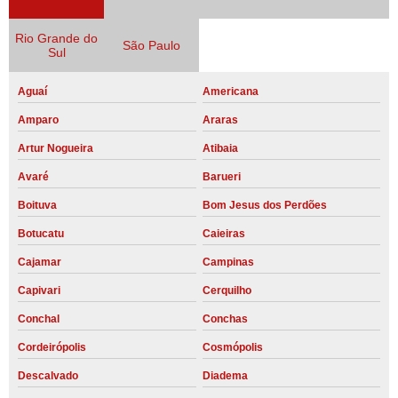
Rio Grande do
São Paulo
Sul
Aguaí
Americana
Amparo
Araras
Artur Nogueira
Atibaia
Avaré
Barueri
Boituva
Bom Jesus dos Perdões
Botucatu
Caieiras
Cajamar
Campinas
Capivari
Cerquilho
Conchal
Conchas
Cordeirópolis
Cosmópolis
Descalvado
Diadema