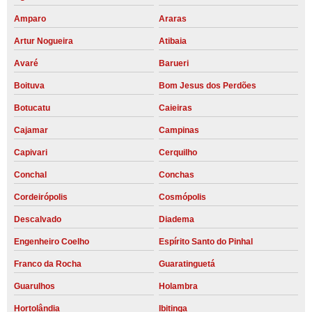
Amparo
Araras
Artur Nogueira
Atibaia
Avaré
Barueri
Boituva
Bom Jesus dos Perdões
Botucatu
Caieiras
Cajamar
Campinas
Capivari
Cerquilho
Conchal
Conchas
Cordeirópolis
Cosmópolis
Descalvado
Diadema
Engenheiro Coelho
Espírito Santo do Pinhal
Franco da Rocha
Guaratinguetá
Guarulhos
Holambra
Hortolândia
Ibitinga