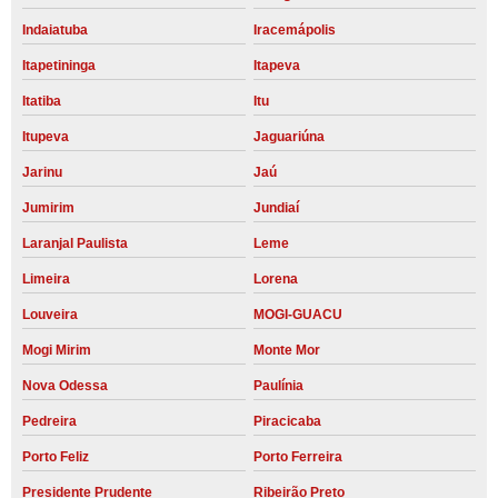
Indaiatuba
Iracemápolis
Itapetininga
Itapeva
Itatiba
Itu
Itupeva
Jaguariúna
Jarinu
Jaú
Jumirim
Jundiaí
Laranjal Paulista
Leme
Limeira
Lorena
Louveira
MOGI-GUACU
Mogi Mirim
Monte Mor
Nova Odessa
Paulínia
Pedreira
Piracicaba
Porto Feliz
Porto Ferreira
Presidente Prudente
Ribeirão Preto