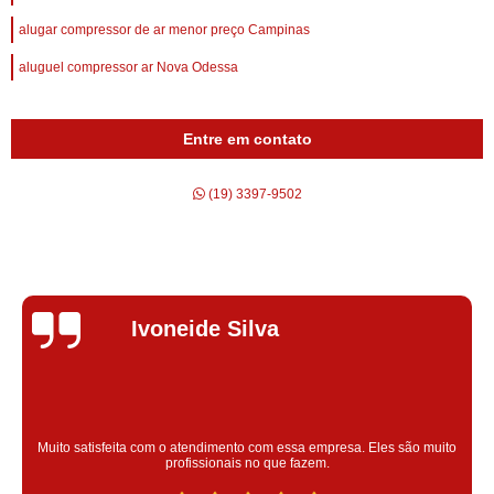
alugar compressor de ar menor preço Campinas
aluguel compressor ar Nova Odessa
Entre em contato
(19) 3397-9502
Silvana Alves
Super satisfeita com o serviço prestado, atendimento muito bom!
colaoradores educado e transparente, destaque para o colaborador
Claudinei excelente profissional!