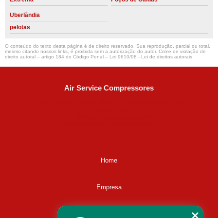
Uberlândia
pelotas
O conteúdo do texto desta página é de direito reservado. Sua reprodução, parcial ou total,
mesmo citando nossos links, é proibida sem a autorização do autor. Crime de violação de
direito autoral – artigo 184 do Código Penal –
Lei 9610/98 - Lei de direitos autorais
.
Air Service Compressores
Diaconisa Alice Ana da Silva, 73 - Parque Maria Helena -
Campinas - SP
CEP: 13067-841
(19) 3397-9502
ralfe@airservicecompressores.com.br
Home
Empresa
Missão