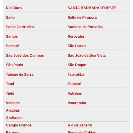
Rio Claro
SANTA BARBARA D´OESTE
Salto
Salto de Pirapora
Santa Gertrudes
Santana de Parnaíba
Santos
Sorocaba
Sumaré
São Carlos
São José dos Campos
São João da Boa Vista
São Paulo
São Roque
Taboão da Serra
Tapiratiba
Tatuí
Taubaté
Tietê
Valinhos
Vinhedo
Votorantim
Alagoas
Andradas
Campo Grande
Rio de Janeiro
Extrema
Poços de Caldas