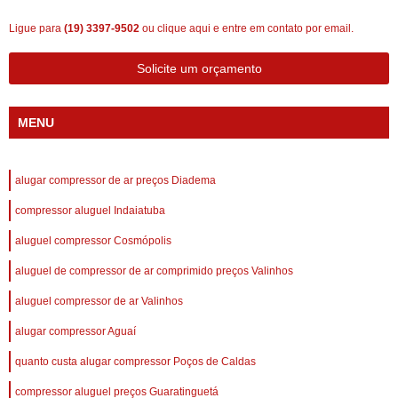
Ligue para
(19) 3397-9502
ou
clique aqui
e entre em contato por email.
Solicite um orçamento
MENU
alugar compressor de ar preços Diadema
compressor aluguel Indaiatuba
aluguel compressor Cosmópolis
aluguel de compressor de ar comprimido preços Valinhos
aluguel compressor de ar Valinhos
alugar compressor Aguaí
quanto custa alugar compressor Poços de Caldas
compressor aluguel preços Guaratinguetá