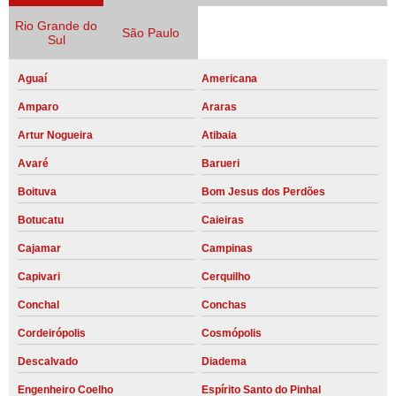
Rio Grande do
São Paulo
Sul
Aguaí
Americana
Amparo
Araras
Artur Nogueira
Atibaia
Avaré
Barueri
Boituva
Bom Jesus dos Perdões
Botucatu
Caieiras
Cajamar
Campinas
Capivari
Cerquilho
Conchal
Conchas
Cordeirópolis
Cosmópolis
Descalvado
Diadema
Engenheiro Coelho
Espírito Santo do Pinhal