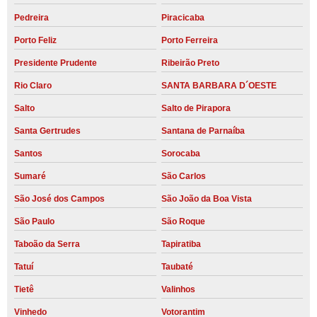
Pedreira
Piracicaba
Porto Feliz
Porto Ferreira
Presidente Prudente
Ribeirão Preto
Rio Claro
SANTA BARBARA D´OESTE
Salto
Salto de Pirapora
Santa Gertrudes
Santana de Parnaíba
Santos
Sorocaba
Sumaré
São Carlos
São José dos Campos
São João da Boa Vista
São Paulo
São Roque
Taboão da Serra
Tapiratiba
Tatuí
Taubaté
Tietê
Valinhos
Vinhedo
Votorantim