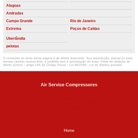
Alagoas
Andradas
Campo Grande
Rio de Janeiro
Extrema
Poços de Caldas
Uberlândia
pelotas
O conteúdo do texto desta página é de direito reservado. Sua reprodução, parcial ou total,
mesmo citando nossos links, é proibida sem a autorização do autor. Crime de violação de
direito autoral – artigo 184 do Código Penal –
Lei 9610/98 - Lei de direitos autorais
.
Air Service Compressores
Diaconisa Alice Ana da Silva, 73 - Parque Maria Helena -
Campinas - SP
CEP: 13067-841
(19) 3397-9502
ralfe@airservicecompressores.com.br
Home