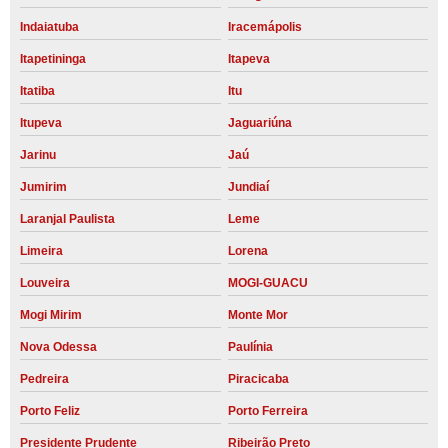
Indaiatuba
Iracemápolis
Itapetininga
Itapeva
Itatiba
Itu
Itupeva
Jaguariúna
Jarinu
Jaú
Jumirim
Jundiaí
Laranjal Paulista
Leme
Limeira
Lorena
Louveira
MOGI-GUACU
Mogi Mirim
Monte Mor
Nova Odessa
Paulínia
Pedreira
Piracicaba
Porto Feliz
Porto Ferreira
Presidente Prudente
Ribeirão Preto