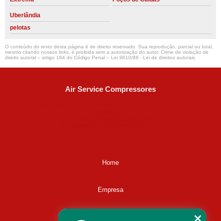
Uberlândia
pelotas
O conteúdo do texto desta página é de direito reservado. Sua reprodução, parcial ou total,
mesmo citando nossos links, é proibida sem a autorização do autor. Crime de violação de
direito autoral – artigo 184 do Código Penal –
Lei 9610/98 - Lei de direitos autorais
.
Air Service Compressores
Diaconisa Alice Ana da Silva, 73 - Parque Maria Helena -
Campinas - SP
CEP: 13067-841
(19) 3397-9502
ralfe@airservicecompressores.com.br
Home
Empresa
Missão