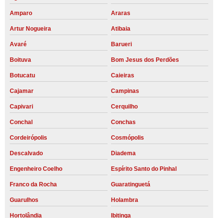
Amparo
Araras
Artur Nogueira
Atibaia
Avaré
Barueri
Boituva
Bom Jesus dos Perdões
Botucatu
Caieiras
Cajamar
Campinas
Capivari
Cerquilho
Conchal
Conchas
Cordeirópolis
Cosmópolis
Descalvado
Diadema
Engenheiro Coelho
Espírito Santo do Pinhal
Franco da Rocha
Guaratinguetá
Guarulhos
Holambra
Hortolândia
Ibitinga