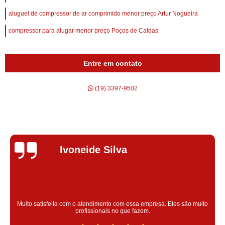
aluguel de compressor de ar comprimido menor preço Artur Nogueira
compressor para alugar menor preço Poços de Caldas
Entre em contato
(19) 3397-9502
Silvana Alves
Super satisfeita com o serviço prestado, atendimento muito bom!
colaoradores educado e transparente, destaque para o colaborador
Claudinei excelente profissional!