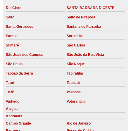
Rio Claro
SANTA BARBARA D´OESTE
Salto
Salto de Pirapora
Santa Gertrudes
Santana de Parnaíba
Santos
Sorocaba
Sumaré
São Carlos
São José dos Campos
São João da Boa Vista
São Paulo
São Roque
Taboão da Serra
Tapiratiba
Tatuí
Taubaté
Tietê
Valinhos
Vinhedo
Votorantim
Alagoas
Andradas
Campo Grande
Rio de Janeiro
Extrema
Poços de Caldas