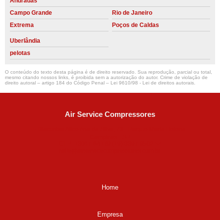
Andradas
Campo Grande
Rio de Janeiro
Extrema
Poços de Caldas
Uberlândia
pelotas
O conteúdo do texto desta página é de direito reservado. Sua reprodução, parcial ou total,
mesmo citando nossos links, é proibida sem a autorização do autor. Crime de violação de
direito autoral – artigo 184 do Código Penal –
Lei 9610/98 - Lei de direitos autorais
.
Air Service Compressores
Diaconisa Alice Ana da Silva, 73 - Parque Maria Helena -
Campinas - SP
CEP: 13067-841
(19) 3397-9502
ralfe@airservicecompressores.com.br
Home
Empresa