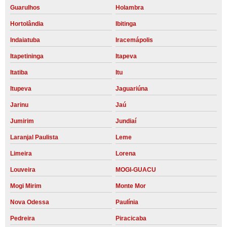
Guarulhos
Holambra
Hortolândia
Ibitinga
Indaiatuba
Iracemápolis
Itapetininga
Itapeva
Itatiba
Itu
Itupeva
Jaguariúna
Jarinu
Jaú
Jumirim
Jundiaí
Laranjal Paulista
Leme
Limeira
Lorena
Louveira
MOGI-GUACU
Mogi Mirim
Monte Mor
Nova Odessa
Paulínia
Pedreira
Piracicaba