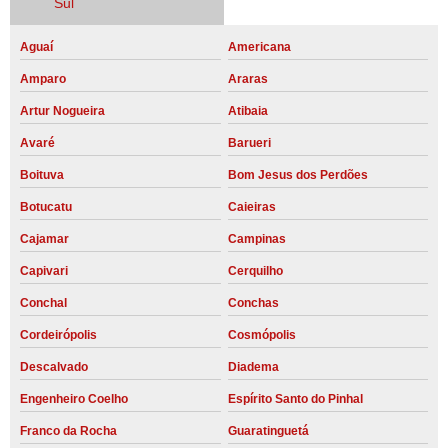
Sul
Aguaí
Americana
Amparo
Araras
Artur Nogueira
Atibaia
Avaré
Barueri
Boituva
Bom Jesus dos Perdões
Botucatu
Caieiras
Cajamar
Campinas
Capivari
Cerquilho
Conchal
Conchas
Cordeirópolis
Cosmópolis
Descalvado
Diadema
Engenheiro Coelho
Espírito Santo do Pinhal
Franco da Rocha
Guaratinguetá