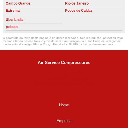
Campo Grande
Rio de Janeiro
Extrema
Poços de Caldas
Uberlândia
pelotas
O conteúdo do texto desta página é de direito reservado. Sua reprodução, parcial ou total,
mesmo citando nossos links, é proibida sem a autorização do autor. Crime de violação de
direito autoral – artigo 184 do Código Penal –
Lei 9610/98 - Lei de direitos autorais
.
Air Service Compressores
Diaconisa Alice Ana da Silva, 73 - Parque Maria Helena -
Campinas - SP
CEP: 13067-841
(19) 3397-9502
ralfe@airservicecompressores.com.br
Home
Empresa