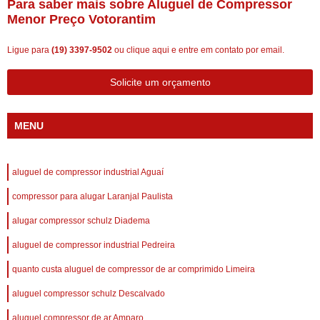
Para saber mais sobre Aluguel de Compressor
Menor Preço Votorantim
Ligue para
(19) 3397-9502
ou
clique aqui
e entre em contato por email.
Solicite um orçamento
MENU
aluguel de compressor industrial Aguaí
compressor para alugar Laranjal Paulista
alugar compressor schulz Diadema
aluguel de compressor industrial Pedreira
quanto custa aluguel de compressor de ar comprimido Limeira
aluguel compressor schulz Descalvado
aluguel compressor de ar Amparo