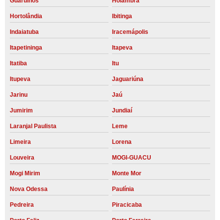
Guarulhos
Holambra
Hortolândia
Ibitinga
Indaiatuba
Iracemápolis
Itapetininga
Itapeva
Itatiba
Itu
Itupeva
Jaguariúna
Jarinu
Jaú
Jumirim
Jundiaí
Laranjal Paulista
Leme
Limeira
Lorena
Louveira
MOGI-GUACU
Mogi Mirim
Monte Mor
Nova Odessa
Paulínia
Pedreira
Piracicaba