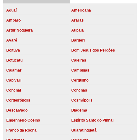
Aguaí
Americana
Amparo
Araras
Artur Nogueira
Atibaia
Avaré
Barueri
Boituva
Bom Jesus dos Perdões
Botucatu
Caieiras
Cajamar
Campinas
Capivari
Cerquilho
Conchal
Conchas
Cordeirópolis
Cosmópolis
Descalvado
Diadema
Engenheiro Coelho
Espírito Santo do Pinhal
Franco da Rocha
Guaratinguetá