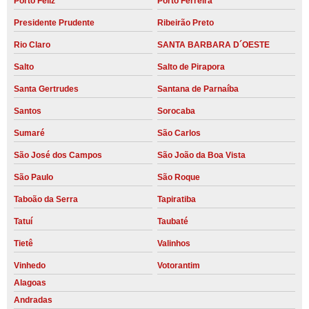
Porto Feliz
Porto Ferreira
Presidente Prudente
Ribeirão Preto
Rio Claro
SANTA BARBARA D´OESTE
Salto
Salto de Pirapora
Santa Gertrudes
Santana de Parnaíba
Santos
Sorocaba
Sumaré
São Carlos
São José dos Campos
São João da Boa Vista
São Paulo
São Roque
Taboão da Serra
Tapiratiba
Tatuí
Taubaté
Tietê
Valinhos
Vinhedo
Votorantim
Alagoas
Andradas