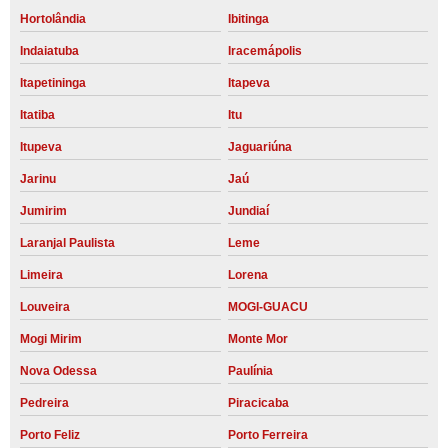
Hortolândia
Ibitinga
Indaiatuba
Iracemápolis
Itapetininga
Itapeva
Itatiba
Itu
Itupeva
Jaguariúna
Jarinu
Jaú
Jumirim
Jundiaí
Laranjal Paulista
Leme
Limeira
Lorena
Louveira
MOGI-GUACU
Mogi Mirim
Monte Mor
Nova Odessa
Paulínia
Pedreira
Piracicaba
Porto Feliz
Porto Ferreira