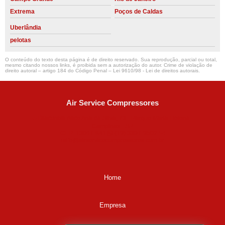
Extrema
Poços de Caldas
Uberlândia
pelotas
O conteúdo do texto desta página é de direito reservado. Sua reprodução, parcial ou total,
mesmo citando nossos links, é proibida sem a autorização do autor. Crime de violação de
direito autoral – artigo 184 do Código Penal –
Lei 9610/98 - Lei de direitos autorais
.
Air Service Compressores
Diaconisa Alice Ana da Silva, 73 - Parque Maria Helena -
Campinas - SP
CEP: 13067-841
(19) 3397-9502
ralfe@airservicecompressores.com.br
Home
Empresa