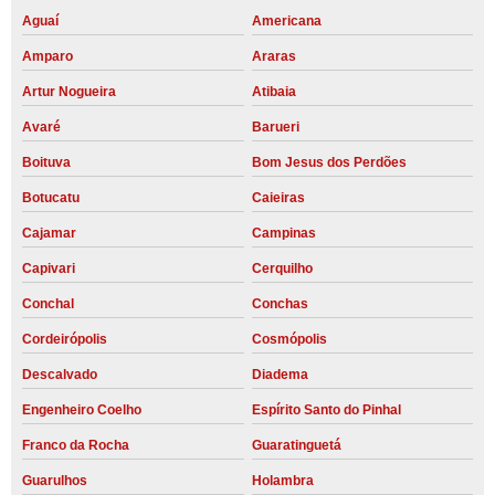
Aguaí
Americana
Amparo
Araras
Artur Nogueira
Atibaia
Avaré
Barueri
Boituva
Bom Jesus dos Perdões
Botucatu
Caieiras
Cajamar
Campinas
Capivari
Cerquilho
Conchal
Conchas
Cordeirópolis
Cosmópolis
Descalvado
Diadema
Engenheiro Coelho
Espírito Santo do Pinhal
Franco da Rocha
Guaratinguetá
Guarulhos
Holambra