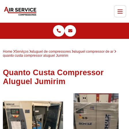
Home
Serviços
aluguel de compressores
aluguel compressor de ar
quanto custa compressor aluguel Jumirim
Quanto Custa Compressor
Aluguel Jumirim