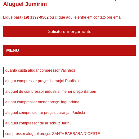
Aluguel Jumirim
Ligue para
(19) 3397-9502
ou
clique aqui
e entre em contato por email.
Solicite um orçamento
MENU
quanto custa alugar compressor Valinhos
alugar compressor preços Laranjal Paulista
aluguel de compressor industrial menor preço Barueri
alugar compressor menor preço Jaguariúna
aluguel compressor ar preços Laranjal Paulista
aluguel compressor de ar schulz Jarinu
compressor aluguel preços SANTA BARBARA D´OESTE