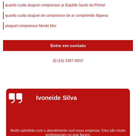
quanto custa aluguel compressor ar Espírito Santo do Pinhal
quanto custa aluguel de compressor de ar comprimido Itapeva
aluguel compressor Monte Mor
Entre em contato
(19) 3397-9502
Silvana Alves
Super satisfeita com o serviço prestado, atendimento muito bom!
colaoradores educado e transparente, destaque para o colaborador