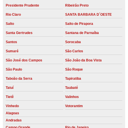
Presidente Prudente
Ribeirão Preto
Rio Claro
SANTA BARBARA D´OESTE
Salto
Salto de Pirapora
Santa Gertrudes
Santana de Parnaíba
Santos
Sorocaba
Sumaré
São Carlos
São José dos Campos
São João da Boa Vista
São Paulo
São Roque
Taboão da Serra
Tapiratiba
Tatuí
Taubaté
Tietê
Valinhos
Vinhedo
Votorantim
Alagoas
Andradas
Campo Grande
Rio de Janeiro