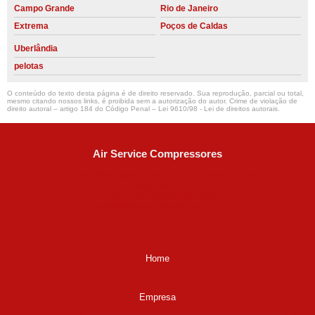
Campo Grande
Rio de Janeiro
Extrema
Poços de Caldas
Uberlândia
pelotas
O conteúdo do texto desta página é de direito reservado. Sua reprodução, parcial ou total,
mesmo citando nossos links, é proibida sem a autorização do autor. Crime de violação de
direito autoral – artigo 184 do Código Penal –
Lei 9610/98 - Lei de direitos autorais
.
Air Service Compressores
Diaconisa Alice Ana da Silva, 73 - Parque Maria Helena -
Campinas - SP
CEP: 13067-841
(19) 3397-9502
ralfe@airservicecompressores.com.br
Home
Empresa