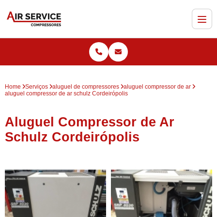
Home
Serviços
aluguel de compressores
aluguel compressor de ar
aluguel compressor de ar schulz Cordeirópolis
Aluguel Compressor de Ar
Schulz Cordeirópolis