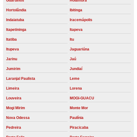
Guarulhos
Holambra
Hortolândia
Ibitinga
Indaiatuba
Iracemápolis
Itapetininga
Itapeva
Itatiba
Itu
Itupeva
Jaguariúna
Jarinu
Jaú
Jumirim
Jundiaí
Laranjal Paulista
Leme
Limeira
Lorena
Louveira
MOGI-GUACU
Mogi Mirim
Monte Mor
Nova Odessa
Paulínia
Pedreira
Piracicaba