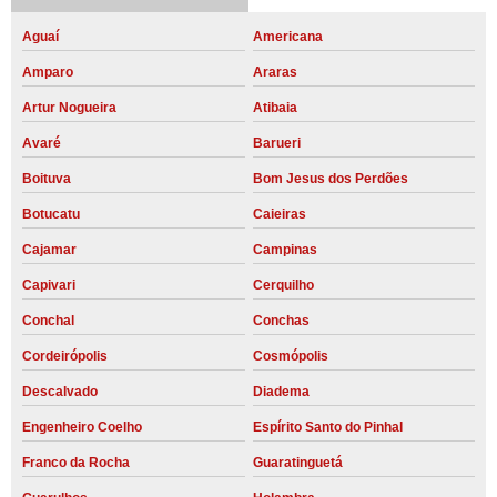
Aguaí
Americana
Amparo
Araras
Artur Nogueira
Atibaia
Avaré
Barueri
Boituva
Bom Jesus dos Perdões
Botucatu
Caieiras
Cajamar
Campinas
Capivari
Cerquilho
Conchal
Conchas
Cordeirópolis
Cosmópolis
Descalvado
Diadema
Engenheiro Coelho
Espírito Santo do Pinhal
Franco da Rocha
Guaratinguetá