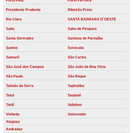
Porto Feliz
Porto Ferreira
Presidente Prudente
Ribeirão Preto
Rio Claro
SANTA BARBARA D´OESTE
Salto
Salto de Pirapora
Santa Gertrudes
Santana de Parnaíba
Santos
Sorocaba
Sumaré
São Carlos
São José dos Campos
São João da Boa Vista
São Paulo
São Roque
Taboão da Serra
Tapiratiba
Tatuí
Taubaté
Tietê
Valinhos
Vinhedo
Votorantim
Alagoas
Andradas