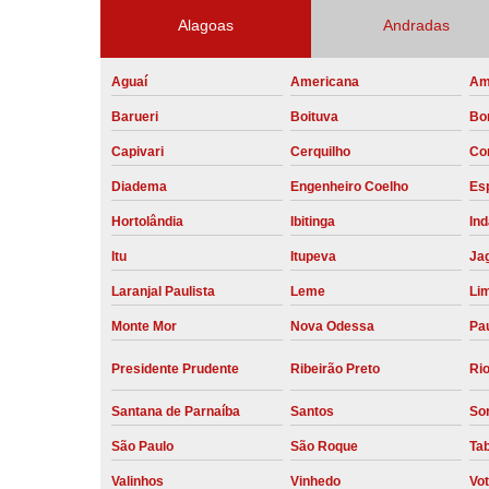
Alagoas
Andradas
Aguaí
Americana
Am
Barueri
Boituva
Bo
Capivari
Cerquilho
Co
Diadema
Engenheiro Coelho
Esp
Hortolândia
Ibitinga
Ind
Itu
Itupeva
Ja
Laranjal Paulista
Leme
Li
Monte Mor
Nova Odessa
Pau
Presidente Prudente
Ribeirão Preto
Rio
Santana de Parnaíba
Santos
So
São Paulo
São Roque
Ta
Valinhos
Vinhedo
Vo