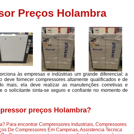
Assistência em
sor Preços Holambra
e
Assistência em Compressor Ingerso
es
Assistência em Compressor Schulz
r
Assistência Técnic
e
r
Assistência Técnica em Compressor
o
Compressor de Ar Grande In
r
Compressor de Ar Industrial Par
rciona às empresas e indústrias um grande diferencial: a
o
Compressor de Refrigeraçã
ço deve fornecer compressores altamente qualificados e de
o mais, ela deve realizar as manutenções corretivas e
es
Compressor Industrial G
e o solicitante sinta-se seguro e confiante no momento de
a
Compressor Industrial Par
es
Compressor Refrigeração Ind
mpressor preços Holambra?
r
o
Compressor Ar Compr
a? Para encontrar Compressores Industriais, Compressores
Compressor de Ar a Para
ços De Compressores Em Campinas, Assistencia Tecnica
r