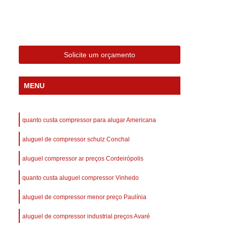
 Compressor Gardner Denver
ll Rand
Assistência em Compressor Kaeser
Assistência Técnica de Compressor Schulz
Solicite um orçamento
a em Compressor de Ar Parafuso
es de Ar
Manutenção de Compressores de Ar
MENU
dustrial
Compressor de Ar Industrial
afuso
Compressor de Ar Industrial Schulz
quanto custa compressor para alugar Americana
o Industrial
Compressor Industrial
aluguel de compressor schulz Conchal
rande
Compressor Industrial Novo
aluguel compressor ar preços Cordeirópolis
afuso
Compressor Industrial Schulz
quanto custa aluguel compressor Vinhedo
ustrial
Compressor Schulz Industrial
imido
Compressor Ar Parafuso
aluguel de compressor menor preço Paulínia
fuso
Compressor de Ar Completo
aluguel de compressor industrial preços Avaré