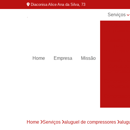
Diaconisa Alice Ana da Silva, 73
Serviços
Aluguel de
compressor
Assistênci
para
compressor
Home
Empresa
Missão
Assistênci
técnica de
compresso
Compressor
industriais
Compressor
para ar
Compressor
parafuso
Home
Serviços
aluguel de compressores
alug
Compressor