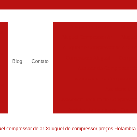
Alugar Compressor
Alugar
es
Aluguel Compressor Ar
Alugue
a
Aluguel de Compressor de Ar Co
es
Compressor Aluguel
Compres
Blog
Contato
a
Assistencia Compressor de
r
Assistencia de Compressor
es
Assistencia T
Assistencia Tecnica de Compressor
es
Assistencia Tecnica em Compr
es
Assistência em Compressor
uel compressor de ar
aluguel de compressor preços Holambra
Assistência
es