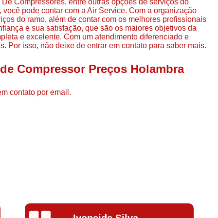
De Compressores, entre outras opções de serviços do
Compressor de Ar de Par
você pode contar com a Air Service. Com a organização
viços do ramo, além de contar com os melhores profissionais
Compressor de Ar Rotativo
fiança e sua satisfação, que são os maiores objetivos da
pleta e excelente. Com um atendimento diferenciado e
Compressor de Ar Tipo Parafuso
. Por isso, não deixe de entrar em contato para saber mais.
Compressores de Ar Par
l de Compressor Preços Holambra
Compressor a Parafuso
Compressor de Parafuso
em contato por email.
Compressor de Parafu
Compressor Parafuso 15h
Compressor Parafuso Refri
Compressor Rotativo de P
Compressor Ar Usado
Compressor de Ar Parafuso 
Compressor de Ar Usad
Silvana Alves