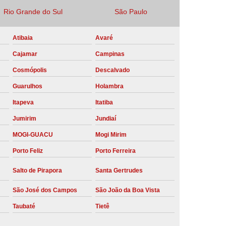
Rio Grande do Sul
São Paulo
Locação Compressor de Ar Parafuso
co
Locação de Compressor a Diesel
Atibaia
Avaré
a Pressão
Locação de Compressor de Ar
Cajamar
Campinas
ompressor de Ar a Diesel
Cosmópolis
Descalvado
mprimido
Locação de Compressor Parafuso
Guarulhos
Holambra
Compressor de Ar Manutenção Preventiva
Itapeva
Itatiba
sores
Manutenção Corretiva em Compressor
Jumirim
Jundiaí
e Compressores Parafuso
MOGI-GUACU
Mogi Mirim
Porto Feliz
Porto Ferreira
ntiva Compressor Atlas Copco
tiva Compressor de Ar Schulz
Salto de Pirapora
Santa Gertrudes
ventiva Compressor Schulz
São José dos Campos
São João da Boa Vista
reventiva de Compressor
Taubaté
Tietê
entiva de Compressor de Ar