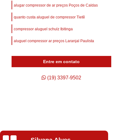
afuso
Compressor de Ar Parafuso
alugar compressor de ar preços Poços de Caldas
Compressor de Ar Schulz Parafuso
quanto custa aluguel de compressor Tietê
Compressor do Ar
Compressor Rotativo Ar
compressor aluguel schulz Ibitinga
afuso
Unidade Compressora de Ar
aluguel compressor ar preços Laranjal Paulista
Compressor de Ar Parafuso Schulz
Compressor de Parafuso Atlas Copco
Entre em contato
so Duplo
Compressor Parafuso
p
Compressor Parafuso Atlas Copco
(19) 3397-9502
geração
Compressor Parafuso Schulz
arafuso
Compressor Tipo Parafuso
Compressor de Ar Comprimido Usado
Usado
Compressor de Ar Schulz Usado
o
Compressor de Ar Usado Schulz
Isabela