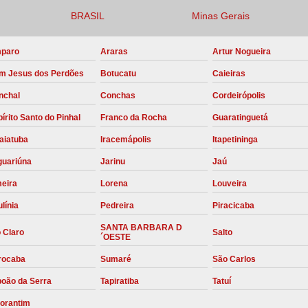
BRASIL
Minas Gerais
Compressor para Locação
Locação Compressor Elétri
paro
Araras
Artur Nogueira
Locação de Compressor de Alt
m Jesus dos Perdões
Botucatu
Caieiras
Locação de C
nchal
Conchas
Cordeirópolis
Locação de Compressor de Ar Co
írito Santo do Pinhal
Franco da Rocha
Guaratinguetá
Locação de Compressores
aiatuba
Iracemápolis
Itapetininga
Manutenção Corretiva de Compres
guariúna
Jarinu
Jaú
Manutenção d
meira
Lorena
Louveira
línia
Pedreira
Piracicaba
Manutenção Preve
SANTA BARBARA D
Manutenção Preven
 Claro
Salto
´OESTE
Manutenção Pre
rocaba
Sumaré
São Carlos
Manutenção P
boão da Serra
Tapiratiba
Tatuí
Manutenção Prev
torantim