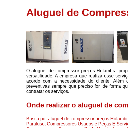
usados
Aluguel de Compres
Conserto d
compressor
Filtros de a
Locação d
compresso
Manutençã
de
compresso
O aluguel de compressor preços Holambra propo
Manutençã
versatilidade. A empresa que realiza esse servi
de
acordo com a necessidade do cliente. Além d
compressor
preventivas sempre que preciso for, de forma qu
Peças par
contratar os serviços.
compressor
Onde realizar o aluguel de co
Redes de a
comprimid
Busca por aluguel de compressor preços Holambr
Venda de
Parafuso, Compressores Usados e Peças E Servi
compresso