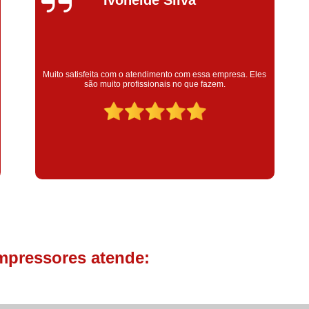
Compressor de Parafuso 
Compressor Schulz Usado
Com
Conserto Compressor Atla
Super satisfeita com o serviço prestado, atendimento muito
Conserto Compressor de Ar Schu
bom! colaoradores educado e transparente, destaque para o
colaborador Claudinei excelente profissional!
Conserto Compressor Ingerso
Conserto Compressor 
Conserto de Compressor de
Manutenção de Ar C
Filtro Coalescente para Ar Com
Filtro Compressor
Filtro de
Filtro de Ar Comprimido para C
mpressores atende:
Filtro de óleo para Compr
Filtros para Compressor
Aluguel de Compressor de 