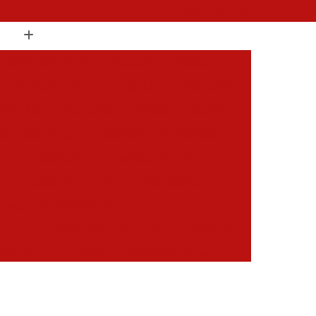
(19) 3397-9502
 Compressor de Ar
Aluguel Compressor
l Compressor de Ar
Aluguel de Compressor
mprimido
Aluguel de Compressor Industrial
sor para Alugar
Assistencia Compressor
 Ar
Assistencia Compressor Schulz
es
Assistencia Tecnica Compressores
ecnica Compressores de Ar
 de Ar
Assistencia Tecnica de Compressores
essores
Compressor Assistencia Tecnica
Assistência em Compressor Atlas Copco
 em Compressor Chicago