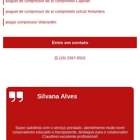
aluguel de compressor de ar comprimido Capivari
aluguel de compressor de ar comprimido schulz Holambra
alugar compressor Votorantim
Entre em contato
(19) 3397-9502
Silvana Alves
Super satisfeita com o serviço prestado, atendimento muito bom!
colaoradores educado e transparente, destaque para o colaborador
Claudinei excelente profissional!