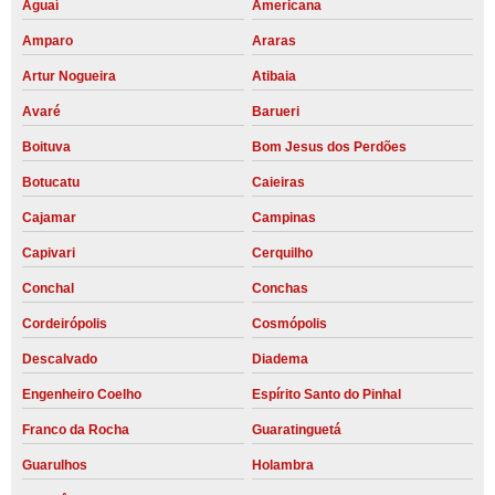
Aguaí
Americana
Amparo
Araras
Artur Nogueira
Atibaia
Avaré
Barueri
Boituva
Bom Jesus dos Perdões
Botucatu
Caieiras
Cajamar
Campinas
Capivari
Cerquilho
Conchal
Conchas
Cordeirópolis
Cosmópolis
Descalvado
Diadema
Engenheiro Coelho
Espírito Santo do Pinhal
Franco da Rocha
Guaratinguetá
Guarulhos
Holambra