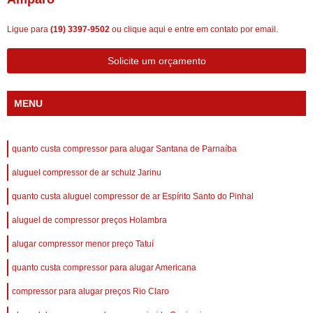
Ligue para
(19) 3397-9502
ou
clique aqui
e entre em contato por email.
Solicite um orçamento
MENU
quanto custa compressor para alugar Santana de Parnaíba
aluguel compressor de ar schulz Jarinu
quanto custa aluguel compressor de ar Espírito Santo do Pinhal
aluguel de compressor preços Holambra
alugar compressor menor preço Tatuí
quanto custa compressor para alugar Americana
compressor para alugar preços Rio Claro