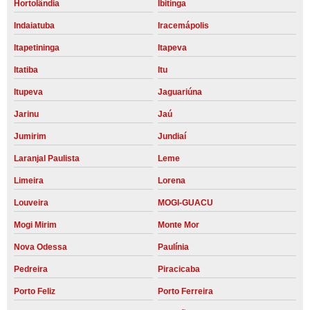
Hortolândia
Ibitinga
Indaiatuba
Iracemápolis
Itapetininga
Itapeva
Itatiba
Itu
Itupeva
Jaguariúna
Jarinu
Jaú
Jumirim
Jundiaí
Laranjal Paulista
Leme
Limeira
Lorena
Louveira
MOGI-GUACU
Mogi Mirim
Monte Mor
Nova Odessa
Paulínia
Pedreira
Piracicaba
Porto Feliz
Porto Ferreira