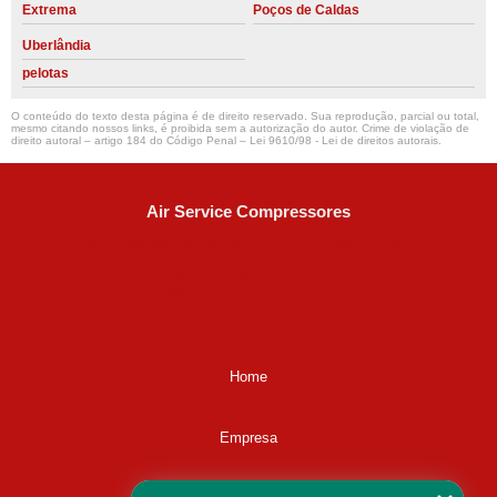
Extrema
Poços de Caldas
Uberlândia
pelotas
O conteúdo do texto desta página é de direito reservado. Sua reprodução, parcial ou total,
mesmo citando nossos links, é proibida sem a autorização do autor. Crime de violação de
direito autoral – artigo 184 do Código Penal –
Lei 9610/98 - Lei de direitos autorais
.
Air Service Compressores
Diaconisa Alice Ana da Silva, 73 - Parque Maria Helena -
Campinas - SP
CEP: 13067-841
(19) 3397-9502
ralfe@airservicecompressores.com.br
Home
Empresa