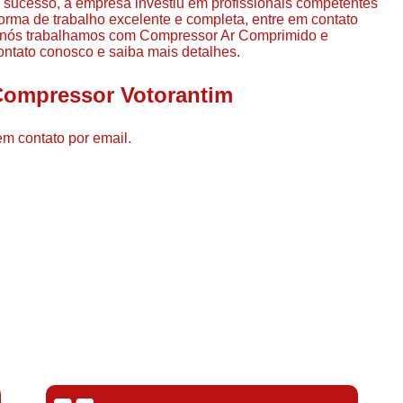
sucesso, a empresa investiu em profissionais competentes
Compressor de Ar de Par
ma de trabalho excelente e completa, entre em contato
s, nós trabalhamos com Compressor Ar Comprimido e
Compressor de Ar Rotativo
ntato conosco e saiba mais detalhes.
Compressor de Ar Tipo Parafuso
 Compressor Votorantim
Compressores de Ar Par
Compressor a Parafuso
em contato por email.
Compressor de Parafuso
Compressor de Parafu
Compressor Parafuso 15h
Compressor Parafuso Refri
Compressor Rotativo de P
Compressor Ar Usado
Compressor de Ar Parafuso 
Compressor de Ar Usad