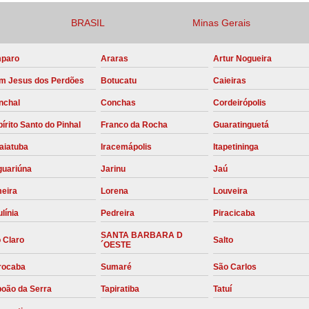
Compressor para Locação
BRASIL
Minas Gerais
Locação Compressor Elétri
paro
Araras
Artur Nogueira
Locação de Compressor de Alt
m Jesus dos Perdões
Botucatu
Caieiras
Locação de C
nchal
Conchas
Cordeirópolis
Locação de Compressor de Ar Co
írito Santo do Pinhal
Franco da Rocha
Guaratinguetá
Locação de Compressores
aiatuba
Iracemápolis
Itapetininga
Manutenção Corretiva de Compres
guariúna
Jarinu
Jaú
Manutenção d
meira
Lorena
Louveira
Manutenção Preve
línia
Pedreira
Piracicaba
Manutenção Preven
SANTA BARBARA D
 Claro
Salto
´OESTE
Manutenção Pre
rocaba
Sumaré
São Carlos
Manutenção P
boão da Serra
Tapiratiba
Tatuí
Manutenção Prev