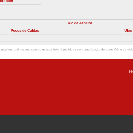
torantim
Manutenção Preve
Manutenção Pr
Rio de Janeiro
Manutenção Preventiva em Compres
Poços de Caldas
Uber
Empresa de Manutenção de C
Manutenção Compressor de A
rcial ou total, mesmo citando nossos links, é proibida sem a autorização do autor. Crime de viol
Manutenção Compressor de Ar S
Manutenção Compressor Sch
H
Manutenção
ria Helena -
Manutenção em C
Manutenção no Cabeçote de Compr
Loja de Peças para Compresso
Peças de Compressor de Ar
P
Peças do Compressor Schul