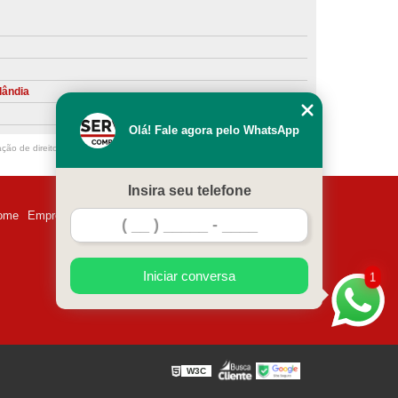
ntiva de Compressor Parafuso
eventiva de Compressores
sores de Ar
Compressor Schulz Manutenção
lândia
ompressores
Manutenção Compressor
Olá! Fale agora pelo WhatsApp
r
Manutenção Compressor de Ar Direto
ação de direito autoral – artigo 184 do Código Penal –
Lei 9610/98 - Lei de
chulz
Manutenção Compressor Parafuso
Insira seu telefone
ulz
Manutenção de Compressor de Ar
ome
Empresa
Missão
Serviços
Contato
Mapa do site
 em Compressor de Ar
ompressor de Ar Comprimido
Iniciar conversa
1
essor
Loja de Peças para Compressor de Ar
res
Manutenção para Compressor de Ar
eças de Reposição para Compressores de Ar
W3C
z
Peças para Compressor Atlas Copco