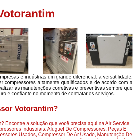
Assistência em
Votorantim
e
Assistência em Compressor Ingerso
es
Assistência em Compressor Schulz
r
Assistência Técnic
e
r
Assistência Técnica em Compressor
o
Compressor de Ar Grande In
r
Compressor de Ar Industrial Par
presas e indústrias um grande diferencial: a versatilidade.
o
Compressor de Refrigeraçã
er compressores altamente qualificados e de acordo com a
ealizar as manutenções corretivas e preventivas sempre que
es
Compressor Industrial G
eguro e confiante no momento de contratar os serviços.
a
Compressor Industrial Par
es
ssor Votorantim?
Compressor Refrigeração Ind
r
o
Compressor Ar Compr
? Encontre a solução que você precisa aqui na Air Service.
ressores Industriais, Aluguel De Compressores, Peças E
Compressor de Ar a Para
essores Usados, Compressor De Ar Usado, Manutenção De
r