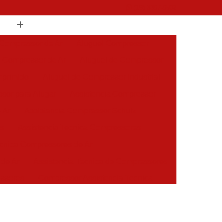
(19) 3397-9502
 Compressor de Ar
Aluguel Compressor
l Compressor de Ar
Aluguel de Compressor
mprimido
Aluguel de Compressor Industrial
sor para Alugar
Assistencia Compressor
 Ar
Assistencia Compressor Schulz
es
Assistencia Tecnica Compressores
ecnica Compressores de Ar
 de Ar
Assistencia Tecnica de Compressores
essores
Compressor Assistencia Tecnica
Assistência em Compressor Atlas Copco
 em Compressor Chicago