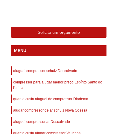
 Compressor Gardner Denver
ll Rand
Assistência em Compressor Kaeser
Assistência Técnica de Compressor Schulz
Solicite um orçamento
a em Compressor de Ar Parafuso
es de Ar
Manutenção de Compressores de Ar
MENU
dustrial
Compressor de Ar Industrial
afuso
Compressor de Ar Industrial Schulz
aluguel compressor schulz Descalvado
o Industrial
Compressor Industrial
compressor para alugar menor preço Espírito Santo do
rande
Compressor Industrial Novo
Pinhal
afuso
Compressor Industrial Schulz
quanto custa aluguel de compressor Diadema
ustrial
Compressor Schulz Industrial
alugar compressor de ar schulz Nova Odessa
imido
Compressor Ar Parafuso
aluguel compressor ar Descalvado
fuso
Compressor de Ar Completo
quanto custa alugar compressor Valinhos