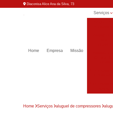
Diaconisa Alice Ana da Silva, 73
Serviços
Aluguel de
compressor
Assistênci
para
compressor
Home
Empresa
Missão
Assistênci
técnica de
compresso
Compressor
industriais
Compressor
para ar
Compressor
parafuso
Home
Serviços
aluguel de compressores
alug
Compressor