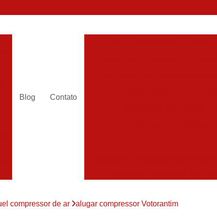
Alugar Compressor
Alugar
es
Aluguel Compressor Ar
Alugue
a
Aluguel de Compressor de Ar Co
es
Compressor Aluguel
Compres
Blog
Contato
a
Assistencia Compressor de
r
Assistencia de Compressor
es
Assistencia T
Assistencia Tecnica de Compressor
es
Assistencia Tecnica em Compr
es
Assistência em Compressor
uel compressor de ar
alugar compressor Votorantim
Assistência
es