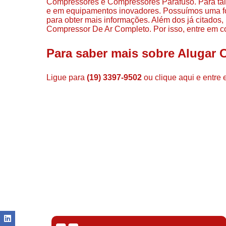
Compressores e Compressores Parafuso. Para tal 
e em equipamentos inovadores. Possuímos uma for
para obter mais informações. Além dos já citado
Compressor De Ar Completo. Por isso, entre em co
Para saber mais sobre Alugar
Ligue para
(19) 3397-9502
ou
clique aqui
e entre 