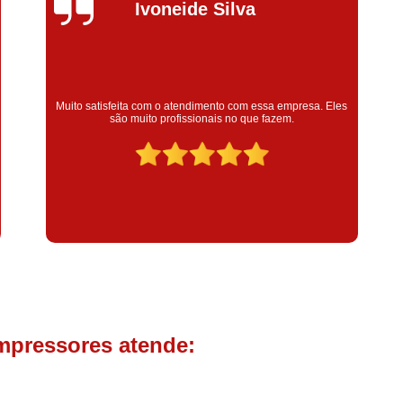
Compressor de Parafuso 
Silvana Alves
Compressor Schulz Usado
Com
Conserto Compressor Atla
Conserto Compressor de Ar Schu
Super satisfeita com o serviço prestado, atendimento muito
bom! colaoradores educado e transparente, destaque para o
Conserto Compressor Ingerso
colaborador Claudinei excelente profissional!
Conserto Compressor 
Conserto de Compressor de
Manutenção de Ar C
Filtro Coalescente para Ar Com
Filtro Compressor
Filtro de
Filtro de Ar Comprimido para C
Filtro de óleo para Compr
mpressores atende:
Filtros para Compressor
Aluguel de Compressor de 