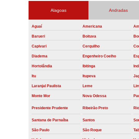
Alagoas
Andradas
Aguaí
Americana
Am
Barueri
Boituva
Bo
Capivari
Cerquilho
Co
Diadema
Engenheiro Coelho
Esp
Hortolândia
Ibitinga
Ind
Itu
Itupeva
Ja
Laranjal Paulista
Leme
Li
Monte Mor
Nova Odessa
Pau
Presidente Prudente
Ribeirão Preto
Rio
Santana de Parnaíba
Santos
So
São Paulo
São Roque
Ta