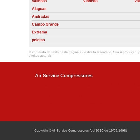
Valinhos
Vinhedo
Vo
Alagoas
Andradas
Campo Grande
Extrema
pelotas
O conteúdo do texto desta página é de direito reservado. Sua reprodução, pa
direitos autorais
.
Air Service Compressores
Diaconisa Alice Ana da Silva, 73 - Parque Ma
Campinas - SP
CEP: 13067-841
(19) 3397-9502
ralfe@airservicecompressores.com.br
Copyright © Air Service Compressores (Lei 9610 de 19/02/1998)