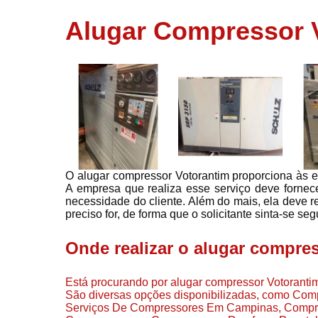
usados
Alugar Compressor 
Conserto d
compressor
Filtros de a
Locação d
compresso
Manutençã
de
compresso
O alugar compressor Votorantim proporciona às em
Manutençã
A empresa que realiza esse serviço deve fornec
de
necessidade do cliente. Além do mais, ela deve r
compressor
preciso for, de forma que o solicitante sinta-se s
Peças par
compressor
Onde realizar o alugar compre
Redes de a
comprimid
Está procurando por alugar compressor Votorantim
São diversas opções disponibilizadas, como Comp
Venda de
Serviços De Compressores Em Campinas, Compr
compresso