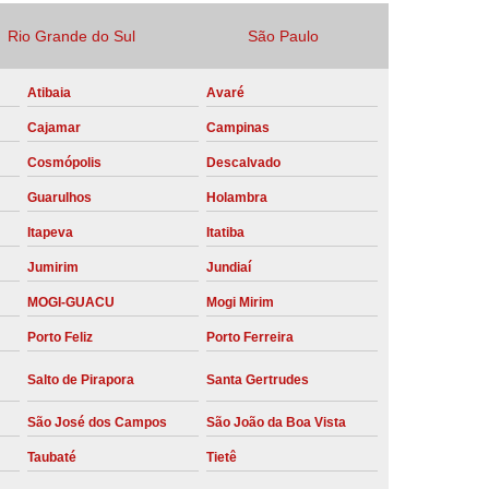
Locação Compressor de Ar Parafuso
Rio Grande do Sul
São Paulo
co
Locação de Compressor a Diesel
Atibaia
Avaré
a Pressão
Locação de Compressor de Ar
Cajamar
Campinas
ompressor de Ar a Diesel
Cosmópolis
Descalvado
mprimido
Locação de Compressor Parafuso
Guarulhos
Holambra
Compressor de Ar Manutenção Preventiva
Itapeva
Itatiba
sores
Manutenção Corretiva em Compressor
Jumirim
Jundiaí
e Compressores Parafuso
MOGI-GUACU
Mogi Mirim
ntiva Compressor Atlas Copco
Porto Feliz
Porto Ferreira
tiva Compressor de Ar Schulz
Salto de Pirapora
Santa Gertrudes
ventiva Compressor Schulz
São José dos Campos
São João da Boa Vista
reventiva de Compressor
Taubaté
Tietê
entiva de Compressor de Ar