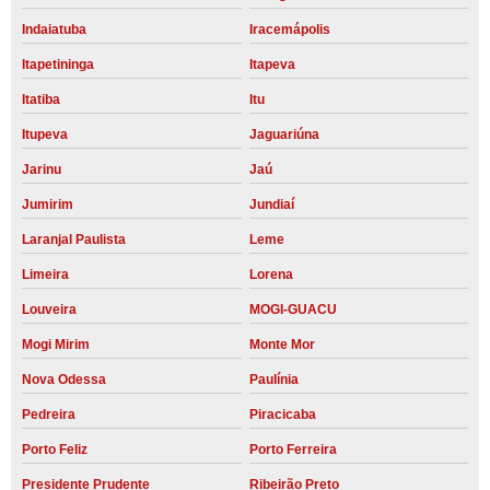
Indaiatuba
Iracemápolis
Itapetininga
Itapeva
Itatiba
Itu
Itupeva
Jaguariúna
Jarinu
Jaú
Jumirim
Jundiaí
Laranjal Paulista
Leme
Limeira
Lorena
Louveira
MOGI-GUACU
Mogi Mirim
Monte Mor
Nova Odessa
Paulínia
Pedreira
Piracicaba
Porto Feliz
Porto Ferreira
Presidente Prudente
Ribeirão Preto