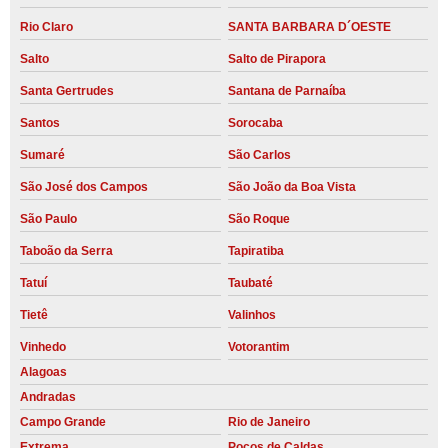
Rio Claro
SANTA BARBARA D´OESTE
Salto
Salto de Pirapora
Santa Gertrudes
Santana de Parnaíba
Santos
Sorocaba
Sumaré
São Carlos
São José dos Campos
São João da Boa Vista
São Paulo
São Roque
Taboão da Serra
Tapiratiba
Tatuí
Taubaté
Tietê
Valinhos
Vinhedo
Votorantim
Alagoas
Andradas
Campo Grande
Rio de Janeiro
Extrema
Poços de Caldas