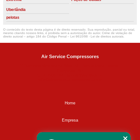
Uberlândia
pelotas
O conteúdo do texto desta página é de direito reservado. Sua reprodução, parcial ou total,
mesmo citando nossos links, é proibida sem a autorização do autor. Crime de violação de
direito autoral – artigo 184 do Código Penal –
Lei 9610/98 - Lei de direitos autorais
.
Air Service Compressores
Diaconisa Alice Ana da Silva, 73 - Parque Maria Helena -
Campinas - SP
CEP: 13067-841
(19) 3397-9502
ralfe@airservicecompressores.com.br
Home
Empresa
Missão