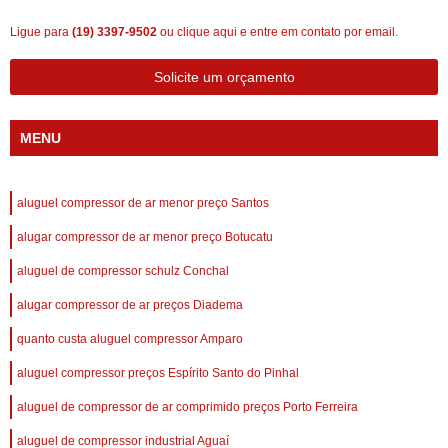
Ligue para
(19) 3397-9502
ou
clique aqui
e entre em contato por email.
Solicite um orçamento
MENU
aluguel compressor de ar menor preço Santos
alugar compressor de ar menor preço Botucatu
aluguel de compressor schulz Conchal
alugar compressor de ar preços Diadema
quanto custa aluguel compressor Amparo
aluguel compressor preços Espírito Santo do Pinhal
aluguel de compressor de ar comprimido preços Porto Ferreira
aluguel de compressor industrial Aguaí