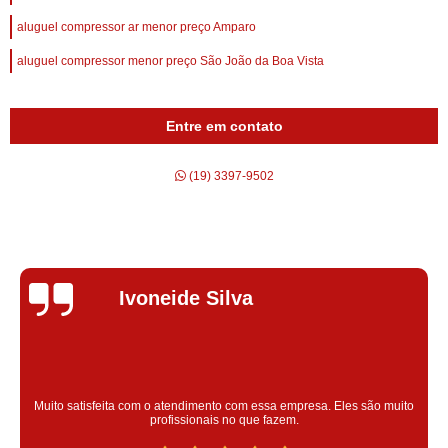
aluguel compressor ar menor preço Amparo
aluguel compressor menor preço São João da Boa Vista
Entre em contato
(19) 3397-9502
Silvana Alves
Super satisfeita com o serviço prestado, atendimento muito bom!
colaoradores educado e transparente, destaque para o colaborador
Claudinei excelente profissional!