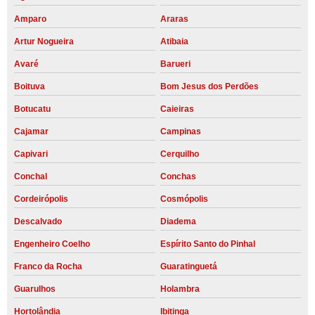
Amparo
Araras
Artur Nogueira
Atibaia
Avaré
Barueri
Boituva
Bom Jesus dos Perdões
Botucatu
Caieiras
Cajamar
Campinas
Capivari
Cerquilho
Conchal
Conchas
Cordeirópolis
Cosmópolis
Descalvado
Diadema
Engenheiro Coelho
Espírito Santo do Pinhal
Franco da Rocha
Guaratinguetá
Guarulhos
Holambra
Hortolândia
Ibitinga