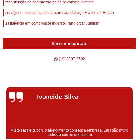
manutenção de compressores de ar contato Jumirim
serviço de assistência em compressor chicago Franco da Rocha
assistência em compressor ingersoll rand orçar Jumirim
Entre em contato
(19) 3397-9502
Silvana Alves
Super satisfeita com o serviço prestado, atendimento muito bom!
colaoradores educado e transparente, destaque para o colaborador
Claudinei excelente profissional!