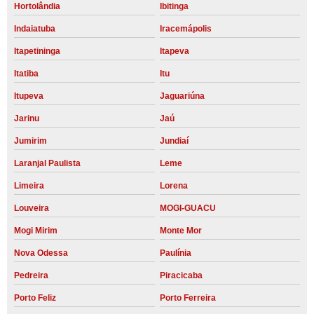
Hortolândia
Ibitinga
Indaiatuba
Iracemápolis
Itapetininga
Itapeva
Itatiba
Itu
Itupeva
Jaguariúna
Jarinu
Jaú
Jumirim
Jundiaí
Laranjal Paulista
Leme
Limeira
Lorena
Louveira
MOGI-GUACU
Mogi Mirim
Monte Mor
Nova Odessa
Paulínia
Pedreira
Piracicaba
Porto Feliz
Porto Ferreira