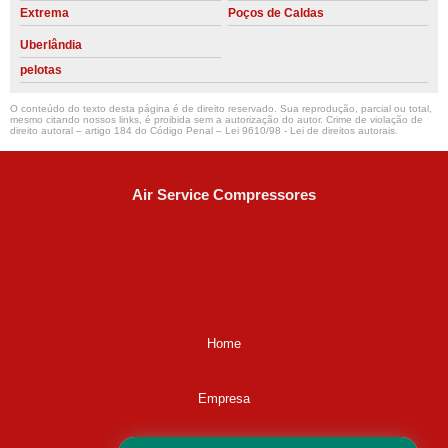
Extrema
Poços de Caldas
Uberlândia
pelotas
O conteúdo do texto desta página é de direito reservado. Sua reprodução, parcial ou total,
mesmo citando nossos links, é proibida sem a autorização do autor. Crime de violação de
direito autoral – artigo 184 do Código Penal –
Lei 9610/98 - Lei de direitos autorais
.
Air Service Compressores
Diaconisa Alice Ana da Silva, 73 - Parque Maria Helena -
Campinas - SP
CEP: 13067-841
(19) 3397-9502
ralfe@airservicecompressores.com.br
Home
Empresa