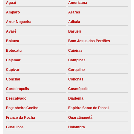
Aguaí
Americana
Amparo
Araras
Artur Nogueira
Atibaia
Avaré
Barueri
Boituva
Bom Jesus dos Perdões
Botucatu
Caieiras
Cajamar
Campinas
Capivari
Cerquilho
Conchal
Conchas
Cordeirópolis
Cosmópolis
Descalvado
Diadema
Engenheiro Coelho
Espírito Santo do Pinhal
Franco da Rocha
Guaratinguetá
Guarulhos
Holambra