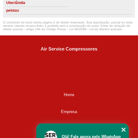
Uberlândia
pelotas
O conteúdo do texto desta página é de direito reservado. Sua reprodução, parcial ou total,
mesmo citando nossos links, é proibida sem a autorização do autor. Crime de violação de
direito autoral – artigo 184 do Código Penal –
Lei 9610/98 - Lei de direitos autorais
.
Air Service Compressores
Diaconisa Alice Ana da Silva, 73 - Parque Maria Helena -
Campinas - SP
CEP: 13067-841
(19) 3397-9502
ralfe@airservicecompressores.com.br
Home
Empresa
Missão
Olá! Fale agora pelo WhatsApp