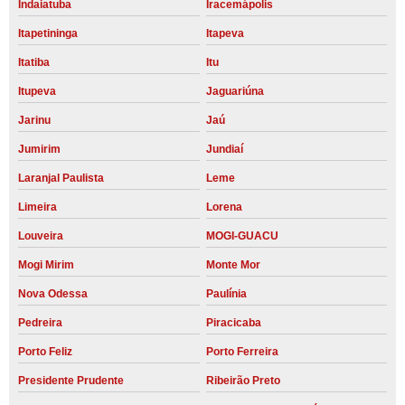
Indaiatuba
Iracemápolis
Itapetininga
Itapeva
Itatiba
Itu
Itupeva
Jaguariúna
Jarinu
Jaú
Jumirim
Jundiaí
Laranjal Paulista
Leme
Limeira
Lorena
Louveira
MOGI-GUACU
Mogi Mirim
Monte Mor
Nova Odessa
Paulínia
Pedreira
Piracicaba
Porto Feliz
Porto Ferreira
Presidente Prudente
Ribeirão Preto