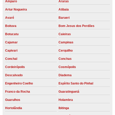
Amparo
Araras
Artur Nogueira
Atibaia
Avaré
Barueri
Boituva
Bom Jesus dos Perdões
Botucatu
Caieiras
Cajamar
Campinas
Capivari
Cerquilho
Conchal
Conchas
Cordeirópolis
Cosmópolis
Descalvado
Diadema
Engenheiro Coelho
Espírito Santo do Pinhal
Franco da Rocha
Guaratinguetá
Guarulhos
Holambra
Hortolândia
Ibitinga