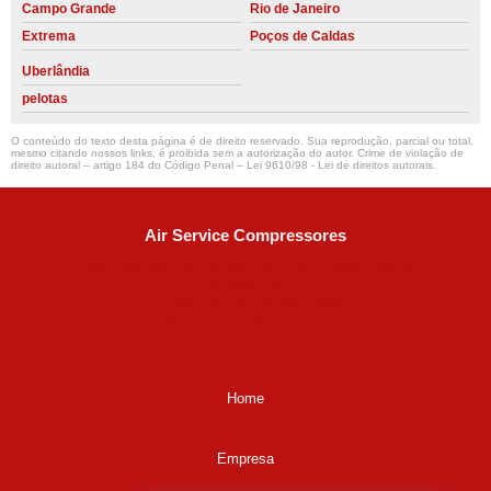
Campo Grande
Rio de Janeiro
Extrema
Poços de Caldas
Uberlândia
pelotas
O conteúdo do texto desta página é de direito reservado. Sua reprodução, parcial ou total,
mesmo citando nossos links, é proibida sem a autorização do autor. Crime de violação de
direito autoral – artigo 184 do Código Penal –
Lei 9610/98 - Lei de direitos autorais
.
Air Service Compressores
Diaconisa Alice Ana da Silva, 73 - Parque Maria Helena -
Campinas - SP
CEP: 13067-841
(19) 3397-9502
ralfe@airservicecompressores.com.br
Home
Empresa