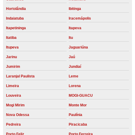
Hortolândia
Ibitinga
Indaiatuba
Iracemápolis
Itapetininga
Itapeva
Itatiba
Itu
Itupeva
Jaguariúna
Jarinu
Jaú
Jumirim
Jundiaí
Laranjal Paulista
Leme
Limeira
Lorena
Louveira
MOGI-GUACU
Mogi Mirim
Monte Mor
Nova Odessa
Paulínia
Pedreira
Piracicaba
Porto Feliz
Porto Ferreira