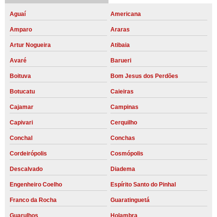
Aguaí
Americana
Amparo
Araras
Artur Nogueira
Atibaia
Avaré
Barueri
Boituva
Bom Jesus dos Perdões
Botucatu
Caieiras
Cajamar
Campinas
Capivari
Cerquilho
Conchal
Conchas
Cordeirópolis
Cosmópolis
Descalvado
Diadema
Engenheiro Coelho
Espírito Santo do Pinhal
Franco da Rocha
Guaratinguetá
Guarulhos
Holambra