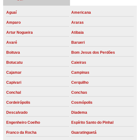
Aguaí
Americana
Amparo
Araras
Artur Nogueira
Atibaia
Avaré
Barueri
Boituva
Bom Jesus dos Perdões
Botucatu
Caieiras
Cajamar
Campinas
Capivari
Cerquilho
Conchal
Conchas
Cordeirópolis
Cosmópolis
Descalvado
Diadema
Engenheiro Coelho
Espírito Santo do Pinhal
Franco da Rocha
Guaratinguetá