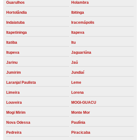
Guarulhos
Holambra
Hortolândia
Ibitinga
Indaiatuba
Iracemápolis
Itapetininga
Itapeva
Itatiba
Itu
Itupeva
Jaguariúna
Jarinu
Jaú
Jumirim
Jundiaí
Laranjal Paulista
Leme
Limeira
Lorena
Louveira
MOGI-GUACU
Mogi Mirim
Monte Mor
Nova Odessa
Paulínia
Pedreira
Piracicaba