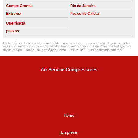
Campo Grande
Rio de Janeiro
Extrema
Poços de Caldas
Uberlândia
pelotas
O conteúdo do texto desta página é de direito reservado. Sua reprodução, parcial ou total,
mesmo citando nossos links, é proibida sem a autorização do autor. Crime de violação de
direito autoral – artigo 184 do Código Penal –
Lei 9610/98 - Lei de direitos autorais
.
Air Service Compressores
Diaconisa Alice Ana da Silva, 73 - Parque Maria Helena -
Campinas - SP
CEP: 13067-841
(19) 3397-9502
ralfe@airservicecompressores.com.br
Home
Empresa