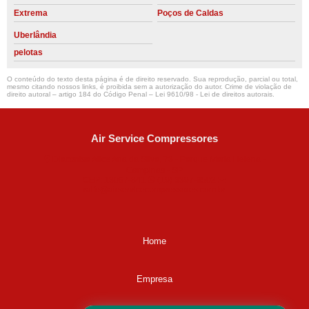
Extrema
Poços de Caldas
Uberlândia
pelotas
O conteúdo do texto desta página é de direito reservado. Sua reprodução, parcial ou total,
mesmo citando nossos links, é proibida sem a autorização do autor. Crime de violação de
direito autoral – artigo 184 do Código Penal –
Lei 9610/98 - Lei de direitos autorais
.
Air Service Compressores
Diaconisa Alice Ana da Silva, 73 - Parque Maria Helena -
Campinas - SP
CEP: 13067-841
(19) 3397-9502
ralfe@airservicecompressores.com.br
Home
Empresa