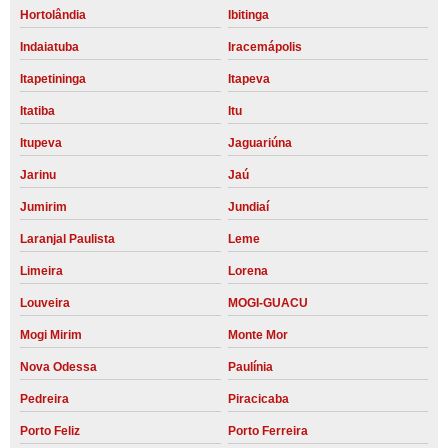
Hortolândia
Ibitinga
Indaiatuba
Iracemápolis
Itapetininga
Itapeva
Itatiba
Itu
Itupeva
Jaguariúna
Jarinu
Jaú
Jumirim
Jundiaí
Laranjal Paulista
Leme
Limeira
Lorena
Louveira
MOGI-GUACU
Mogi Mirim
Monte Mor
Nova Odessa
Paulínia
Pedreira
Piracicaba
Porto Feliz
Porto Ferreira