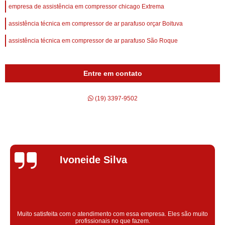
empresa de assistência em compressor chicago Extrema
assistência técnica em compressor de ar parafuso orçar Boituva
assistência técnica em compressor de ar parafuso São Roque
Entre em contato
(19) 3397-9502
Silvana Alves
Super satisfeita com o serviço prestado, atendimento muito bom!
colaoradores educado e transparente, destaque para o colaborador
Claudinei excelente profissional!