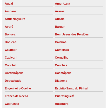
Aguaí
Americana
Amparo
Araras
Artur Nogueira
Atibaia
Avaré
Barueri
Boituva
Bom Jesus dos Perdões
Botucatu
Caieiras
Cajamar
Campinas
Capivari
Cerquilho
Conchal
Conchas
Cordeirópolis
Cosmópolis
Descalvado
Diadema
Engenheiro Coelho
Espírito Santo do Pinhal
Franco da Rocha
Guaratinguetá
Guarulhos
Holambra