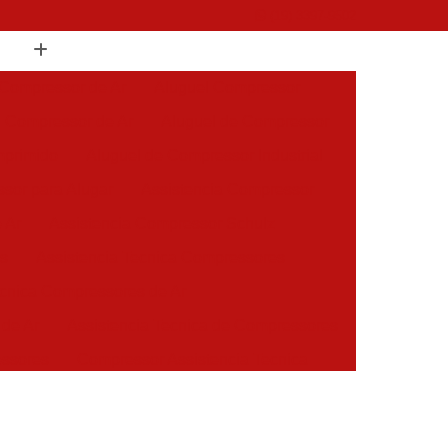
(19) 3397-9502
 Compressor de Ar
Aluguel Compressor
l Compressor de Ar
Aluguel de Compressor
mprimido
Aluguel de Compressor Industrial
sor para Alugar
Assistencia Compressor
 Ar
Assistencia Compressor Schulz
es
Assistencia Tecnica Compressores
ecnica Compressores de Ar
 de Ar
Assistencia Tecnica de Compressores
essores
Compressor Assistencia Tecnica
Assistência em Compressor Atlas Copco
 em Compressor Chicago