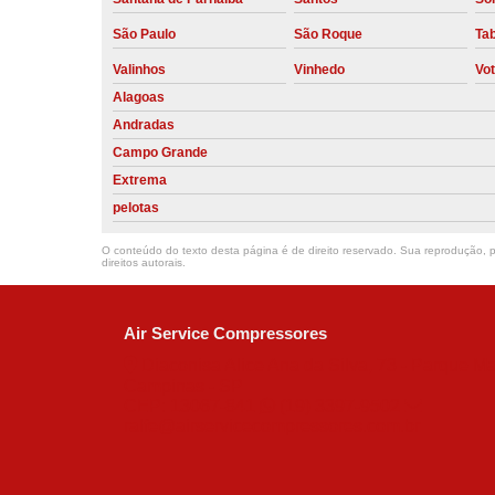
São Paulo
São Roque
Ta
Valinhos
Vinhedo
Vo
Alagoas
Andradas
Campo Grande
Extrema
pelotas
O conteúdo do texto desta página é de direito reservado. Sua reprodução, pa
direitos autorais
.
Air Service Compressores
Diaconisa Alice Ana da Silva, 73 - Parque Ma
Campinas - SP
CEP: 13067-841
(19) 3397-9502
ralfe@airservicecompressores.com.br