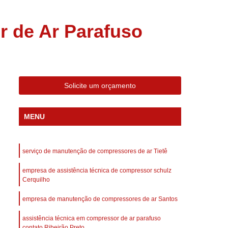
 Compressor Gardner Denver
ll Rand
Assistência em Compressor Kaeser
r de Ar Parafuso
Assistência Técnica de Compressor Schulz
a em Compressor de Ar Parafuso
es de Ar
Manutenção de Compressores de Ar
Solicite um orçamento
dustrial
Compressor de Ar Industrial
afuso
Compressor de Ar Industrial Schulz
MENU
o Industrial
Compressor Industrial
rande
Compressor Industrial Novo
serviço de manutenção de compressores de ar Tietê
afuso
Compressor Industrial Schulz
empresa de assistência técnica de compressor schulz
ustrial
Compressor Schulz Industrial
Cerquilho
imido
Compressor Ar Parafuso
empresa de manutenção de compressores de ar Santos
fuso
Compressor de Ar Completo
assistência técnica em compressor de ar parafuso
contato Ribeirão Preto