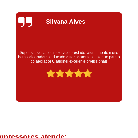
Compressor de Parafuso 
Compressor Schulz Usado
Com
Silvana Alves
Conserto Compressor Atla
Conserto Compressor de Ar Schu
Conserto Compressor Ingerso
Conserto Compressor 
Super satisfeita com o serviço prestado, atendimento muito
bom! colaoradores educado e transparente, destaque para o
colaborador Claudinei excelente profissional!
Conserto de Compressor de
Manutenção de Ar C
Filtro Coalescente para Ar Com
Filtro Compressor
Filtro de
Filtro de Ar Comprimido para C
Filtro de óleo para Compr
Filtros para Compressor
mpressores atende:
Aluguel de Compressor de 