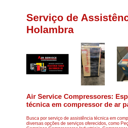
usados
Conserto d
Serviço de Assistên
compressor
Holambra
Filtros de a
Locação d
compresso
Manutençã
de
compresso
Manutençã
de
compressor
Peças par
Air Service Compressores: Espe
compressor
técnica em compressor de ar p
Redes de a
comprimid
Busca por serviço de assistência técnica em com
Venda de
diversas opções de serviços oferecidos, como P
compresso