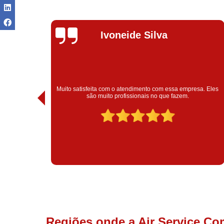
Ivoneide Silva
Muito satisfeita com o atendimento com essa empresa. Eles
ntregou!
são muito profissionais no que fazem.
Regiões onde a Air Service Co