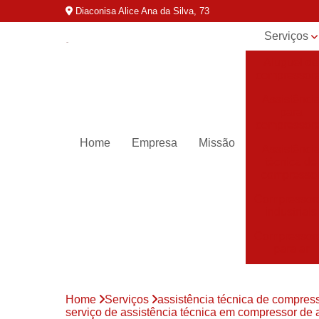
Diaconisa Alice Ana da Silva, 73
Serviços
Aluguel de
compressor
Assistênci
para
compressor
Home
Empresa
Missão
Assistênci
técnica de
compresso
Compressor
industriais
Compressor
para ar
Compressor
parafuso
Home
Serviços
assistência técnica de compres
Compressor
serviço de assistência técnica em compressor de