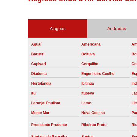
Alagoas
Andradas
Aguaí
Americana
Am
Barueri
Boituva
Bo
Capivari
Cerquilho
Co
Diadema
Engenheiro Coelho
Esp
Hortolândia
Ibitinga
Ind
Itu
Itupeva
Ja
Laranjal Paulista
Leme
Li
Monte Mor
Nova Odessa
Pau
Presidente Prudente
Ribeirão Preto
Rio
Santana de Parnaíba
Santos
So