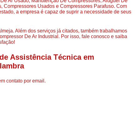
 De Ar Usado, Manutenção De Compressores, Aluguel De
Compressor de Ar de Par
es, Compressores Usados e Compressores Parafuso. Com
stado, a empresa é capaz de suprir a necessidade de seus
Compressor de Ar Rotativo
Compressor de Ar Tipo Parafuso
lmeja. Além dos serviços já citados, também trabalhamos
Compressores de Ar Par
pressor De Ar Industrial. Por isso, fale conosco e saiba
sfação!
Compressor a Parafuso
 de Assistência Técnica em
Compressor de Parafuso
olambra
Compressor de Parafu
Compressor Parafuso 15h
em contato por email.
Compressor Parafuso Refri
Compressor Rotativo de P
Compressor Ar Usado
Compressor de Ar Parafuso 
Compressor de Ar Usad