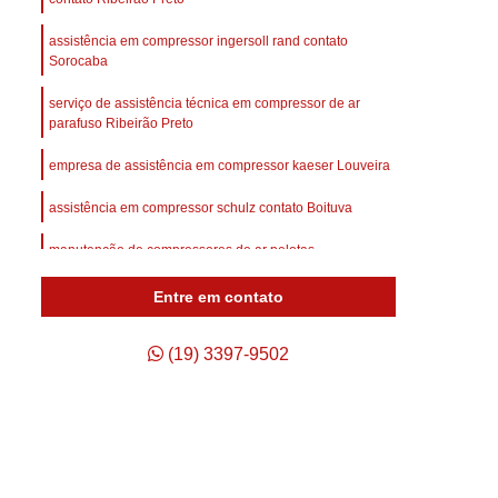
afuso
Compressor de Ar Parafuso
assistência em compressor ingersoll rand contato
Compressor de Ar Schulz Parafuso
Sorocaba
Compressor do Ar
Compressor Rotativo Ar
serviço de assistência técnica em compressor de ar
afuso
Unidade Compressora de Ar
parafuso Ribeirão Preto
Compressor de Ar Parafuso Schulz
empresa de assistência em compressor kaeser Louveira
Compressor de Parafuso Atlas Copco
assistência em compressor schulz contato Boituva
so Duplo
Compressor Parafuso
manutenção de compressores de ar pelotas
p
Compressor Parafuso Atlas Copco
assistência em compressor gardner denver Vinhedo
Entre em contato
geração
Compressor Parafuso Schulz
arafuso
Compressor Tipo Parafuso
(19) 3397-9502
Compressor de Ar Comprimido Usado
Usado
Compressor de Ar Schulz Usado
o
Compressor de Ar Usado Schulz