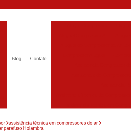
Alugar Compressor
Alugar
es
Aluguel Compressor Ar
Alugue
a
Aluguel de Compressor de Ar Co
es
Compressor Aluguel
Compres
Blog
Contato
a
Assistencia Compressor de
r
Assistencia de Compressor
es
Assistencia T
Assistencia Tecnica de Compressor
es
Assistencia Tecnica em Compr
es
Assistência em Compressor
sor
assistência técnica em compressores de ar
Assistência
es
 ar parafuso Holambra