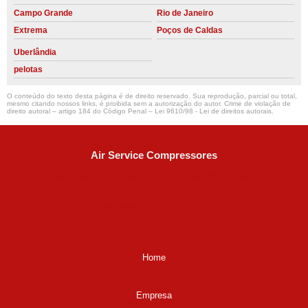
Campo Grande
Rio de Janeiro
Extrema
Poços de Caldas
Uberlândia
pelotas
O conteúdo do texto desta página é de direito reservado. Sua reprodução, parcial ou total,
mesmo citando nossos links, é proibida sem a autorização do autor. Crime de violação de
direito autoral – artigo 184 do Código Penal –
Lei 9610/98 - Lei de direitos autorais
.
Air Service Compressores
Diaconisa Alice Ana da Silva, 73 - Parque Maria Helena -
Campinas - SP
CEP: 13067-841
(19) 3397-9502
ralfe@airservicecompressores.com.br
Home
Empresa