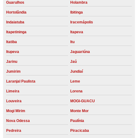
Guarulhos
Holambra
Hortolândia
Ibitinga
Indaiatuba
Iracemápolis
Itapetininga
Itapeva
Itatiba
Itu
Itupeva
Jaguariúna
Jarinu
Jaú
Jumirim
Jundiaí
Laranjal Paulista
Leme
Limeira
Lorena
Louveira
MOGI-GUACU
Mogi Mirim
Monte Mor
Nova Odessa
Paulínia
Pedreira
Piracicaba