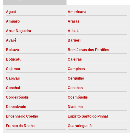
Aguaí
Americana
Amparo
Araras
Artur Nogueira
Atibaia
Avaré
Barueri
Boituva
Bom Jesus dos Perdões
Botucatu
Caieiras
Cajamar
Campinas
Capivari
Cerquilho
Conchal
Conchas
Cordeirópolis
Cosmópolis
Descalvado
Diadema
Engenheiro Coelho
Espírito Santo do Pinhal
Franco da Rocha
Guaratinguetá