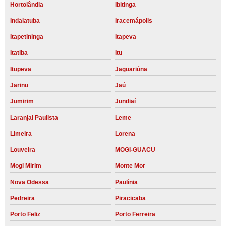
Hortolândia
Ibitinga
Indaiatuba
Iracemápolis
Itapetininga
Itapeva
Itatiba
Itu
Itupeva
Jaguariúna
Jarinu
Jaú
Jumirim
Jundiaí
Laranjal Paulista
Leme
Limeira
Lorena
Louveira
MOGI-GUACU
Mogi Mirim
Monte Mor
Nova Odessa
Paulínia
Pedreira
Piracicaba
Porto Feliz
Porto Ferreira