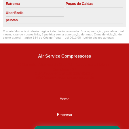
Extrema
Poços de Caldas
Uberlândia
pelotas
O conteúdo do texto desta página é de direito reservado. Sua reprodução, parcial ou total,
mesmo citando nossos links, é proibida sem a autorização do autor. Crime de violação de
direito autoral – artigo 184 do Código Penal –
Lei 9610/98 - Lei de direitos autorais
.
Air Service Compressores
Diaconisa Alice Ana da Silva, 73 - Parque Maria Helena -
Campinas - SP
CEP: 13067-841
(19) 3397-9502
ralfe@airservicecompressores.com.br
Home
Empresa