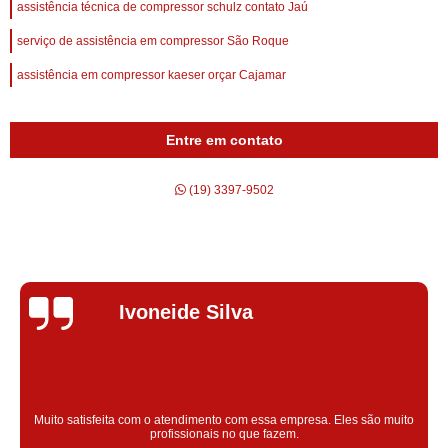
assistência técnica de compressor schulz contato Jaú
serviço de assistência em compressor São Roque
assistência em compressor kaeser orçar Cajamar
Entre em contato
(19) 3397-9502
Silvana Alves
Super satisfeita com o serviço prestado, atendimento muito bom!
colaoradores educado e transparente, destaque para o colaborador
Claudinei excelente profissional!