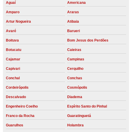
Aguaí
Americana
Amparo
Araras
Artur Nogueira
Atibaia
Avaré
Barueri
Boituva
Bom Jesus dos Perdões
Botucatu
Caieiras
Cajamar
Campinas
Capivari
Cerquilho
Conchal
Conchas
Cordeirópolis
Cosmópolis
Descalvado
Diadema
Engenheiro Coelho
Espírito Santo do Pinhal
Franco da Rocha
Guaratinguetá
Guarulhos
Holambra