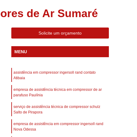
 Compressor Gardner Denver
ores de Ar Sumaré
ll Rand
Assistência em Compressor Kaeser
Assistência Técnica de Compressor Schulz
Solicite um orçamento
a em Compressor de Ar Parafuso
es de Ar
Manutenção de Compressores de Ar
MENU
dustrial
Compressor de Ar Industrial
afuso
Compressor de Ar Industrial Schulz
assistência em compressor ingersoll rand contato
o Industrial
Compressor Industrial
Atibaia
rande
Compressor Industrial Novo
empresa de assistência técnica em compressor de ar
parafuso Paulínia
afuso
Compressor Industrial Schulz
serviço de assistência técnica de compressor schulz
ustrial
Compressor Schulz Industrial
Salto de Pirapora
imido
Compressor Ar Parafuso
empresa de assistência em compressor ingersoll rand
fuso
Compressor de Ar Completo
Nova Odessa