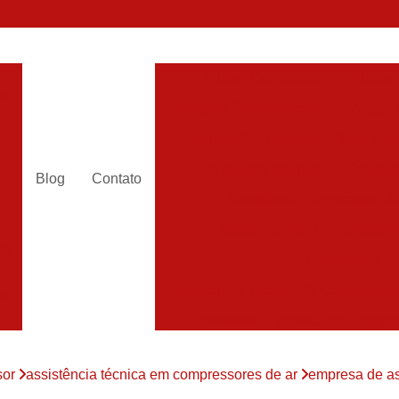
Alugar Compressor
Alugar
es
Aluguel Compressor Ar
Alugue
a
Aluguel de Compressor de Ar Co
es
Compressor Aluguel
Compres
Blog
Contato
a
Assistencia Compressor de
r
Assistencia de Compressor
es
Assistencia T
Assistencia Tecnica de Compressor
es
Assistencia Tecnica em Compr
es
Assistência em Compressor
sor
assistência técnica em compressores de ar
empresa de as
Assistência
es