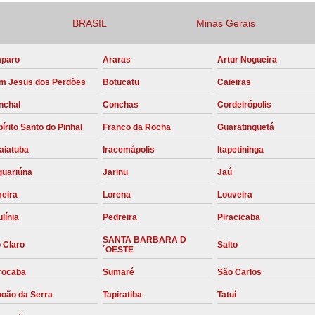
Compressor para Locação
BRASIL
Minas Gerais
Locação Compressor Elétri
paro
Araras
Artur Nogueira
Locação de Compressor de Alt
m Jesus dos Perdões
Botucatu
Caieiras
Locação de C
nchal
Conchas
Cordeirópolis
Locação de Compressor de Ar Co
írito Santo do Pinhal
Franco da Rocha
Guaratinguetá
Locação de Compressores
aiatuba
Iracemápolis
Itapetininga
Manutenção Corretiva de Compres
guariúna
Jarinu
Jaú
Manutenção d
meira
Lorena
Louveira
Manutenção Preve
línia
Pedreira
Piracicaba
Manutenção Preven
SANTA BARBARA D
 Claro
Salto
´OESTE
Manutenção Pre
rocaba
Sumaré
São Carlos
Manutenção P
boão da Serra
Tapiratiba
Tatuí
Manutenção Prev