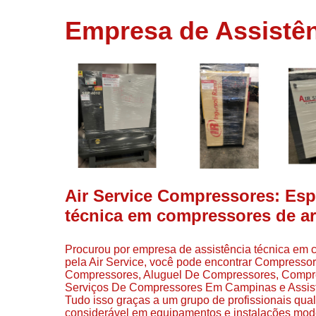
usados
Empresa de Assistê
Conserto d
compressor
Filtros de a
Locação d
compresso
Manutençã
de
compresso
Manutençã
de
Air Service Compressores: Esp
compressor
técnica em compressores de a
Peças par
compressor
Procurou por empresa de assistência técnica em 
Redes de a
pela Air Service, você pode encontrar Compresso
comprimid
Compressores, Aluguel De Compressores, Compr
Serviços De Compressores Em Campinas e Assisten
Venda de
Tudo isso graças a um grupo de profissionais qua
compresso
considerável em equipamentos e instalações mod