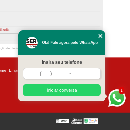
ntiva de Compressor Parafuso
eventiva de Compressores
sores de Ar
Compressor Schulz Manutenção
lândia
ompressores
Manutenção Compressor
Olá! Fale agora pelo WhatsApp
r
Manutenção Compressor de Ar Direto
ação de direito autoral – artigo 184 do Código Penal –
Lei 9610/98 - Lei de
chulz
Manutenção Compressor Parafuso
Insira seu telefone
ulz
Manutenção de Compressor de Ar
ome
Empresa
Missão
Serviços
Contato
Mapa do site
 em Compressor de Ar
ompressor de Ar Comprimido
Iniciar conversa
1
essor
Loja de Peças para Compressor de Ar
res
Manutenção para Compressor de Ar
eças de Reposição para Compressores de Ar
W3C
z
Peças para Compressor Atlas Copco