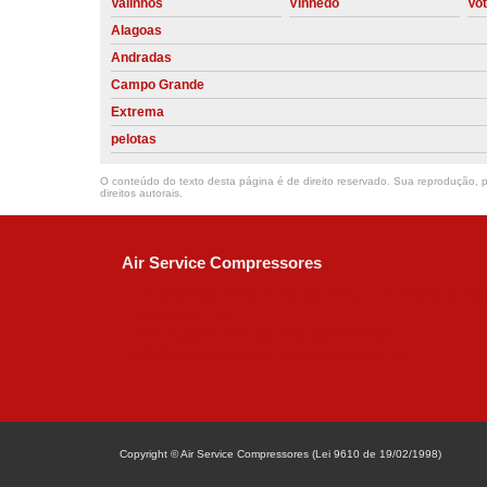
Valinhos
Vinhedo
Vo
Alagoas
Andradas
Campo Grande
Extrema
pelotas
O conteúdo do texto desta página é de direito reservado. Sua reprodução, pa
direitos autorais
.
Air Service Compressores
Diaconisa Alice Ana da Silva, 73 - Parque Ma
Campinas - SP
CEP: 13067-841
(19) 3397-9502
ralfe@airservicecompressores.com.br
Copyright © Air Service Compressores (Lei 9610 de 19/02/1998)