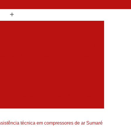
(19) 3397-9502
 Compressor de Ar
Aluguel Compressor
l Compressor de Ar
Aluguel de Compressor
mprimido
Aluguel de Compressor Industrial
sor para Alugar
Assistencia Compressor
 Ar
Assistencia Compressor Schulz
es
Assistencia Tecnica Compressores
ecnica Compressores de Ar
 de Ar
Assistencia Tecnica de Compressores
essores
Compressor Assistencia Tecnica
Assistência em Compressor Atlas Copco
sistência técnica em compressores de ar Sumaré
 em Compressor Chicago