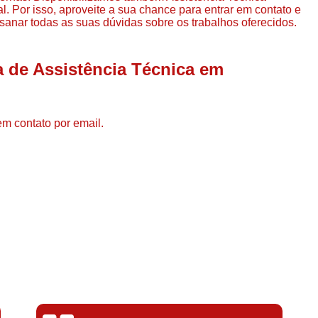
Compressor de Ar de Par
. Por isso, aproveite a sua chance para entrar em contato e
sanar todas as suas dúvidas sobre os trabalhos oferecidos.
Compressor de Ar Rotativo
Compressor de Ar Tipo Parafuso
 de Assistência Técnica em
Compressores de Ar Par
Compressor a Parafuso
em contato por email.
Compressor de Parafuso
Compressor de Parafu
Compressor Parafuso 15h
Compressor Parafuso Refri
Compressor Rotativo de P
Compressor Ar Usado
Compressor de Ar Parafuso 
Compressor de Ar Usad