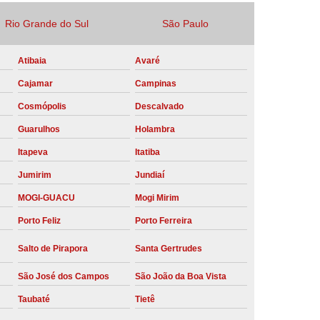
Locação Compressor de Ar Parafuso
Rio Grande do Sul
São Paulo
co
Locação de Compressor a Diesel
Atibaia
Avaré
a Pressão
Locação de Compressor de Ar
Cajamar
Campinas
ompressor de Ar a Diesel
Cosmópolis
Descalvado
mprimido
Locação de Compressor Parafuso
Guarulhos
Holambra
Compressor de Ar Manutenção Preventiva
Itapeva
Itatiba
sores
Manutenção Corretiva em Compressor
Jumirim
Jundiaí
e Compressores Parafuso
MOGI-GUACU
Mogi Mirim
ntiva Compressor Atlas Copco
Porto Feliz
Porto Ferreira
tiva Compressor de Ar Schulz
Salto de Pirapora
Santa Gertrudes
ventiva Compressor Schulz
São José dos Campos
São João da Boa Vista
reventiva de Compressor
Taubaté
Tietê
entiva de Compressor de Ar