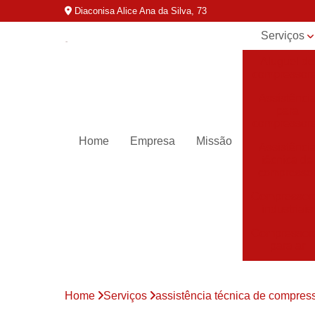
Diaconisa Alice Ana da Silva, 73
Serviços
Aluguel de
compressor
Assistênci
para
compressor
Home
Empresa
Missão
Assistênci
técnica de
compresso
Compressor
industriais
Compressor
para ar
Compressor
parafuso
Home
Serviços
assistência técnica de compres
Compressor