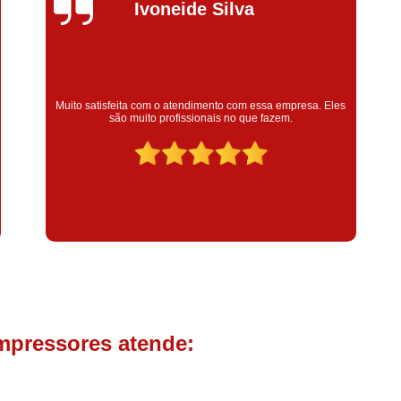
Compressor de Parafuso 
Silvana Alves
Compressor Schulz Usado
Com
Conserto Compressor Atla
Conserto Compressor de Ar Schu
Super satisfeita com o serviço prestado, atendimento muito
bom! colaoradores educado e transparente, destaque para o
Conserto Compressor Ingerso
colaborador Claudinei excelente profissional!
Conserto Compressor 
Conserto de Compressor de
Manutenção de Ar C
Filtro Coalescente para Ar Com
Filtro Compressor
Filtro de
Filtro de Ar Comprimido para C
Filtro de óleo para Compr
mpressores atende:
Filtros para Compressor
Aluguel de Compressor de 