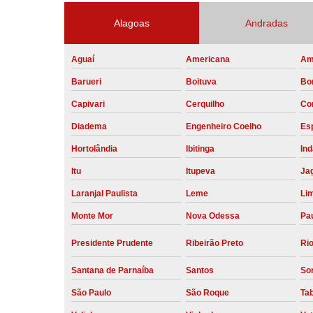
Alagoas
Andradas
Aguaí
Americana
Am
Barueri
Boituva
Bo
Capivari
Cerquilho
Co
Diadema
Engenheiro Coelho
Esp
Hortolândia
Ibitinga
Ind
Itu
Itupeva
Ja
Laranjal Paulista
Leme
Li
Monte Mor
Nova Odessa
Pau
Presidente Prudente
Ribeirão Preto
Rio
Santana de Parnaíba
Santos
So
São Paulo
São Roque
Ta