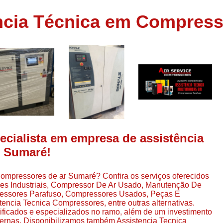
Assistência em
ncia Técnica em Compress
e
Assistência em Compressor Ingerso
es
Assistência em Compressor Schulz
r
Assistência Técnic
e
r
Assistência Técnica em Compressor
o
Compressor de Ar Grande In
r
Compressor de Ar Industrial Par
o
Compressor de Refrigeraçã
ecialista em empresa de assistência
es
Compressor Industrial G
r Sumaré!
a
Compressor Industrial Par
es
compressores de ar Sumaré? Confira os serviços oferecidos
Compressor Refrigeração Ind
r
res Industriais, Compressor De Ar Usado, Manutenção De
o
Compressor Ar Compr
essores Parafuso, Compressores Usados, Peças E
cia Tecnica Compressores, entre outras alternativas.
Compressor de Ar a Para
lificados e especializados no ramo, além de um investimento
r
ernas. Disponibilizamos também Assistencia Tecnica