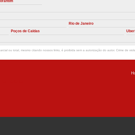
torantim
Manutenção Preve
Manutenção Pr
Rio de Janeiro
Manutenção Preventiva em Compres
Poços de Caldas
Uber
Empresa de Manutenção de C
Manutenção Compressor de A
rcial ou total, mesmo citando nossos links, é proibida sem a autorização do autor. Crime de viol
Manutenção Compressor de Ar S
Manutenção Compressor Sch
H
Manutenção
ria Helena -
Manutenção em C
Manutenção no Cabeçote de Compr
Loja de Peças para Compresso
Peças de Compressor de Ar
P
Peças do Compressor Schul