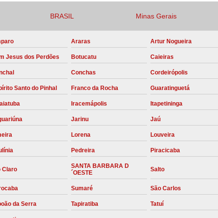
Compressor para Locação
BRASIL
Minas Gerais
Locação Compressor Elétri
paro
Araras
Artur Nogueira
Locação de Compressor de Alt
m Jesus dos Perdões
Botucatu
Caieiras
Locação de C
nchal
Conchas
Cordeirópolis
Locação de Compressor de Ar Co
írito Santo do Pinhal
Franco da Rocha
Guaratinguetá
Locação de Compressores
aiatuba
Iracemápolis
Itapetininga
Manutenção Corretiva de Compres
guariúna
Jarinu
Jaú
Manutenção d
meira
Lorena
Louveira
Manutenção Preve
línia
Pedreira
Piracicaba
Manutenção Preven
SANTA BARBARA D
 Claro
Salto
´OESTE
Manutenção Pre
rocaba
Sumaré
São Carlos
Manutenção P
boão da Serra
Tapiratiba
Tatuí
Manutenção Prev