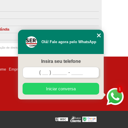
ntiva de Compressor Parafuso
eventiva de Compressores
sores de Ar
Compressor Schulz Manutenção
lândia
ompressores
Manutenção Compressor
Olá! Fale agora pelo WhatsApp
r
Manutenção Compressor de Ar Direto
ação de direito autoral – artigo 184 do Código Penal –
Lei 9610/98 - Lei de
chulz
Manutenção Compressor Parafuso
Insira seu telefone
ulz
Manutenção de Compressor de Ar
ome
Empresa
Missão
Serviços
Contato
Mapa do site
 em Compressor de Ar
ompressor de Ar Comprimido
Iniciar conversa
1
essor
Loja de Peças para Compressor de Ar
res
Manutenção para Compressor de Ar
eças de Reposição para Compressores de Ar
W3C
z
Peças para Compressor Atlas Copco