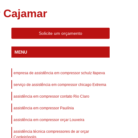
 Compressor Gardner Denver
r Cajamar
ll Rand
Assistência em Compressor Kaeser
Assistência Técnica de Compressor Schulz
Solicite um orçamento
a em Compressor de Ar Parafuso
es de Ar
Manutenção de Compressores de Ar
MENU
dustrial
Compressor de Ar Industrial
afuso
Compressor de Ar Industrial Schulz
empresa de assistência em compressor schulz Itapeva
o Industrial
Compressor Industrial
serviço de assistência em compressor chicago Extrema
rande
Compressor Industrial Novo
assistência em compressor contato Rio Claro
afuso
Compressor Industrial Schulz
assistência em compressor Paulínia
ustrial
Compressor Schulz Industrial
imido
Compressor Ar Parafuso
assistência em compressor orçar Louveira
fuso
Compressor de Ar Completo
assistência técnica compressores de ar orçar
Cordeirópolis