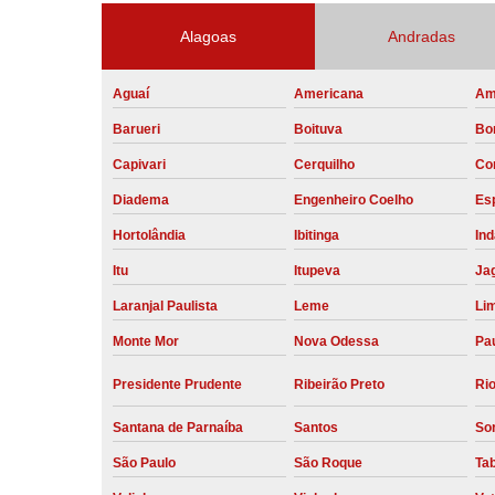
Alagoas
Andradas
Aguaí
Americana
Am
Barueri
Boituva
Bo
Capivari
Cerquilho
Co
Diadema
Engenheiro Coelho
Esp
Hortolândia
Ibitinga
Ind
Itu
Itupeva
Ja
Laranjal Paulista
Leme
Li
Monte Mor
Nova Odessa
Pau
Presidente Prudente
Ribeirão Preto
Rio
Santana de Parnaíba
Santos
So
São Paulo
São Roque
Ta