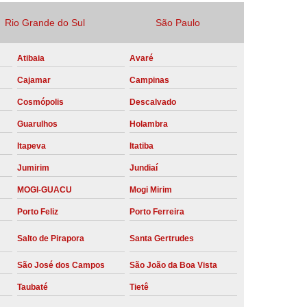
Locação Compressor de Ar Parafuso
Rio Grande do Sul
São Paulo
co
Locação de Compressor a Diesel
Atibaia
Avaré
a Pressão
Locação de Compressor de Ar
Cajamar
Campinas
ompressor de Ar a Diesel
Cosmópolis
Descalvado
mprimido
Locação de Compressor Parafuso
Guarulhos
Holambra
Compressor de Ar Manutenção Preventiva
Itapeva
Itatiba
sores
Manutenção Corretiva em Compressor
Jumirim
Jundiaí
e Compressores Parafuso
MOGI-GUACU
Mogi Mirim
ntiva Compressor Atlas Copco
Porto Feliz
Porto Ferreira
tiva Compressor de Ar Schulz
Salto de Pirapora
Santa Gertrudes
ventiva Compressor Schulz
São José dos Campos
São João da Boa Vista
reventiva de Compressor
Taubaté
Tietê
entiva de Compressor de Ar