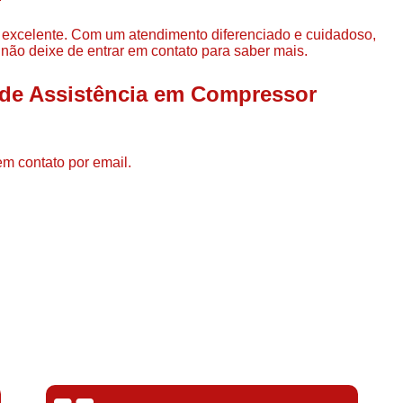
Compressor de Ar de Par
 excelente. Com um atendimento diferenciado e cuidadoso,
Compressor de Ar Rotativo
 não deixe de entrar em contato para saber mais.
Compressor de Ar Tipo Parafuso
 de Assistência em Compressor
Compressores de Ar Par
Compressor a Parafuso
Compressor de Parafuso
em contato por email.
Compressor de Parafu
Compressor Parafuso 15h
Compressor Parafuso Refri
Compressor Rotativo de P
Compressor Ar Usado
Compressor de Ar Parafuso 
Compressor de Ar Usad