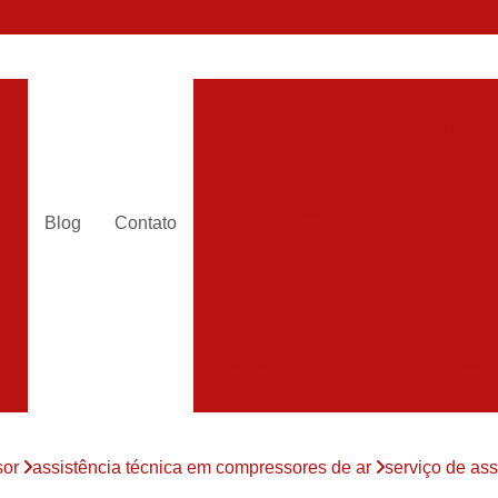
Alugar Compressor
Alugar
es
Aluguel Compressor Ar
Alugue
a
Aluguel de Compressor de Ar Co
es
Compressor Aluguel
Compres
Blog
Contato
a
Assistencia Compressor de
r
Assistencia de Compressor
es
Assistencia T
Assistencia Tecnica de Compressor
es
Assistencia Tecnica em Compr
es
Assistência em Compressor
sor
assistência técnica em compressores de ar
serviço de as
Assistência
es