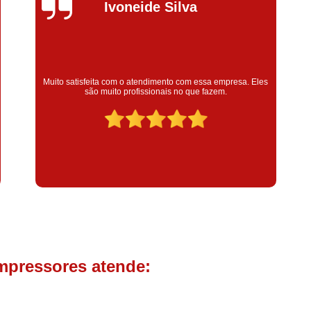
Compressor de Parafuso 
Silvana Alves
Compressor Schulz Usado
Com
Conserto Compressor Atla
Conserto Compressor de Ar Schu
Super satisfeita com o serviço prestado, atendimento muito
bom! colaoradores educado e transparente, destaque para o
Conserto Compressor Ingerso
colaborador Claudinei excelente profissional!
Conserto Compressor 
Conserto de Compressor de
Manutenção de Ar C
Filtro Coalescente para Ar Com
Filtro Compressor
Filtro de
Filtro de Ar Comprimido para C
Filtro de óleo para Compr
mpressores atende:
Filtros para Compressor
Aluguel de Compressor de 