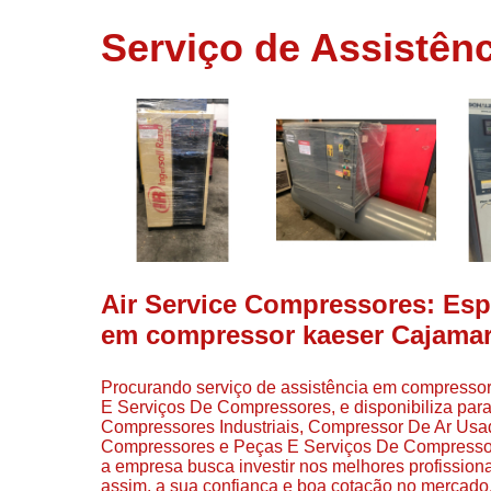
usados
Serviço de Assistê
Conserto d
compressor
Filtros de a
Locação d
compresso
Manutençã
de
compresso
Manutençã
de
Air Service Compressores: Espe
compressor
em compressor kaeser Cajamar
Peças par
compressor
Procurando serviço de assistência em compressor
Redes de a
E Serviços De Compressores, e disponibiliza par
comprimid
Compressores Industriais, Compressor De Ar Us
Compressores e Peças E Serviços De Compressor
Venda de
a empresa busca investir nos melhores profission
compresso
assim, a sua confiança e boa cotação no mercado