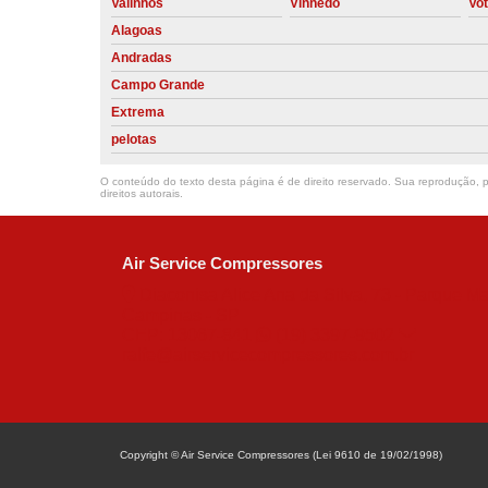
Valinhos
Vinhedo
Vo
Alagoas
Andradas
Campo Grande
Extrema
pelotas
O conteúdo do texto desta página é de direito reservado. Sua reprodução, pa
direitos autorais
.
Air Service Compressores
Diaconisa Alice Ana da Silva, 73 - Parque Ma
Campinas - SP
CEP: 13067-841
(19) 3397-9502
ralfe@airservicecompressores.com.br
Copyright © Air Service Compressores (Lei 9610 de 19/02/1998)