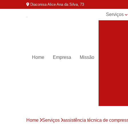
Diaconisa Alice Ana da Silva, 73
Serviços
Aluguel de
compressor
Assistênci
para
compressor
Home
Empresa
Missão
Assistênci
técnica de
compresso
Compressor
industriais
Compressor
para ar
Compressor
parafuso
Home
Serviços
assistência técnica de compres
Compressor