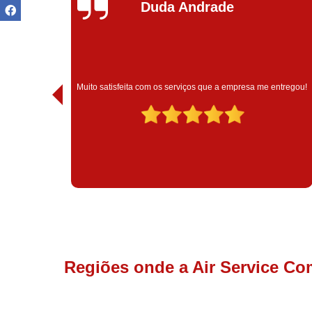
Ivoneide Silva
Muito satisfeita com o atendimento com essa empresa. Eles
entregou!
são muito profissionais no que fazem.
Regiões onde a Air Service Co