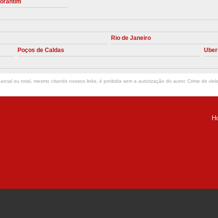
torantim
Manutenção Preve
Manutenção Pr
Rio de Janeiro
Manutenção Preventiva em Compres
Poços de Caldas
Uber
Empresa de Manutenção de C
Manutenção Compressor de A
rcial ou total, mesmo citando nossos links, é proibida sem a autorização do autor. Crime de viol
Manutenção Compressor de Ar S
Manutenção Compressor Sch
H
Manutenção
ria Helena -
Manutenção em C
Manutenção no Cabeçote de Compr
Loja de Peças para Compresso
Peças de Compressor de Ar
P
Peças do Compressor Schul