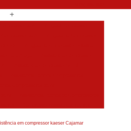
(19) 3397-9502
 Compressor de Ar
Aluguel Compressor
l Compressor de Ar
Aluguel de Compressor
mprimido
Aluguel de Compressor Industrial
sor para Alugar
Assistencia Compressor
 Ar
Assistencia Compressor Schulz
es
Assistencia Tecnica Compressores
ecnica Compressores de Ar
 de Ar
Assistencia Tecnica de Compressores
essores
Compressor Assistencia Tecnica
Assistência em Compressor Atlas Copco
sistência em compressor kaeser Cajamar
 em Compressor Chicago