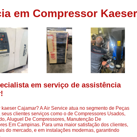
Assistência em
ncia em Compressor Kaese
e
Assistência em Compressor Ingerso
es
Assistência em Compressor Schulz
r
Assistência Técnic
e
r
Assistência Técnica em Compressor
o
Compressor de Ar Grande In
r
Compressor de Ar Industrial Par
o
Compressor de Refrigeraçã
cialista em serviço de assistência
es
Compressor Industrial G
!
a
Compressor Industrial Par
es
 kaeser Cajamar? A Air Service atua no segmento de Peças
Compressor Refrigeração Ind
r
a seus clientes serviços como o de Compressores Usados,
o
Compressor Ar Compr
ado, Aluguel De Compressores, Manutenção De
es Em Campinas. Para uma maior satisfação dos clientes,
Compressor de Ar a Para
ais do mercado, e em instalações modernas, garantindo
r
.