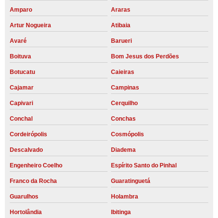
Amparo
Araras
Artur Nogueira
Atibaia
Avaré
Barueri
Boituva
Bom Jesus dos Perdões
Botucatu
Caieiras
Cajamar
Campinas
Capivari
Cerquilho
Conchal
Conchas
Cordeirópolis
Cosmópolis
Descalvado
Diadema
Engenheiro Coelho
Espírito Santo do Pinhal
Franco da Rocha
Guaratinguetá
Guarulhos
Holambra
Hortolândia
Ibitinga