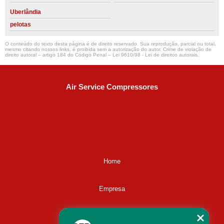
Uberlândia
pelotas
O conteúdo do texto desta página é de direito reservado. Sua reprodução, parcial ou total,
mesmo citando nossos links, é proibida sem a autorização do autor. Crime de violação de
direito autoral – artigo 184 do Código Penal –
Lei 9610/98 - Lei de direitos autorais
.
Air Service Compressores
Diaconisa Alice Ana da Silva, 73 - Parque Maria Helena -
Campinas - SP
CEP: 13067-841
(19) 3397-9502
ralfe@airservicecompressores.com.br
Home
Empresa
Missão