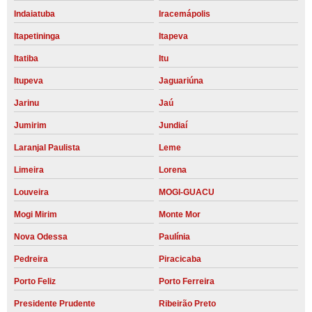
Indaiatuba
Iracemápolis
Itapetininga
Itapeva
Itatiba
Itu
Itupeva
Jaguariúna
Jarinu
Jaú
Jumirim
Jundiaí
Laranjal Paulista
Leme
Limeira
Lorena
Louveira
MOGI-GUACU
Mogi Mirim
Monte Mor
Nova Odessa
Paulínia
Pedreira
Piracicaba
Porto Feliz
Porto Ferreira
Presidente Prudente
Ribeirão Preto