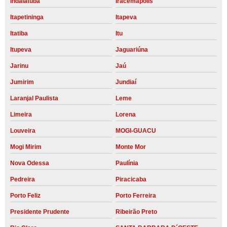
Indaiatuba
Iracemápolis
Itapetininga
Itapeva
Itatiba
Itu
Itupeva
Jaguariúna
Jarinu
Jaú
Jumirim
Jundiaí
Laranjal Paulista
Leme
Limeira
Lorena
Louveira
MOGI-GUACU
Mogi Mirim
Monte Mor
Nova Odessa
Paulínia
Pedreira
Piracicaba
Porto Feliz
Porto Ferreira
Presidente Prudente
Ribeirão Preto