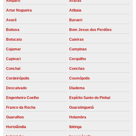
Amparo
Araras
Artur Nogueira
Atibaia
Avaré
Barueri
Boituva
Bom Jesus dos Perdões
Botucatu
Caieiras
Cajamar
Campinas
Capivari
Cerquilho
Conchal
Conchas
Cordeirópolis
Cosmópolis
Descalvado
Diadema
Engenheiro Coelho
Espírito Santo do Pinhal
Franco da Rocha
Guaratinguetá
Guarulhos
Holambra
Hortolândia
Ibitinga