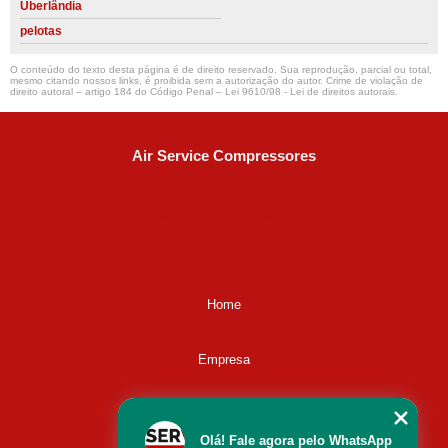
Uberlândia
pelotas
O conteúdo do texto desta página é de direito reservado. Sua reprodução, parcial ou total,
mesmo citando nossos links, é proibida sem a autorização do autor. Crime de violação de
direito autoral – artigo 184 do Código Penal –
Lei 9610/98 - Lei de direitos autorais
.
Air Service Compressores
Diaconisa Alice Ana da Silva, 73 - Parque Maria Helena -
Campinas - SP
CEP: 13067-841
(19) 3397-9502
ralfe@airservicecompressores.com.br
Home
Empresa
Missão
Olá! Fale agora pelo WhatsApp