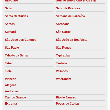
Rio Claro
SANTA BARBARA D´OESTE
Salto
Salto de Pirapora
Santa Gertrudes
Santana de Parnaíba
Santos
Sorocaba
Sumaré
São Carlos
São José dos Campos
São João da Boa Vista
São Paulo
São Roque
Taboão da Serra
Tapiratiba
Tatuí
Taubaté
Tietê
Valinhos
Vinhedo
Votorantim
Alagoas
Andradas
Campo Grande
Rio de Janeiro
Extrema
Poços de Caldas