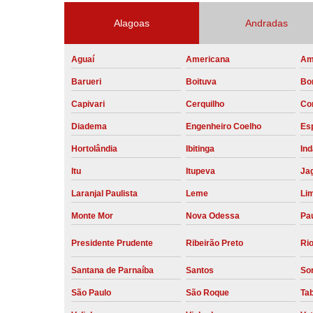
Alagoas
Andradas
Aguaí
Americana
Am
Barueri
Boituva
Bo
Capivari
Cerquilho
Co
Diadema
Engenheiro Coelho
Esp
Hortolândia
Ibitinga
Ind
Itu
Itupeva
Ja
Laranjal Paulista
Leme
Li
Monte Mor
Nova Odessa
Pau
Presidente Prudente
Ribeirão Preto
Rio
Santana de Parnaíba
Santos
So
São Paulo
São Roque
Ta