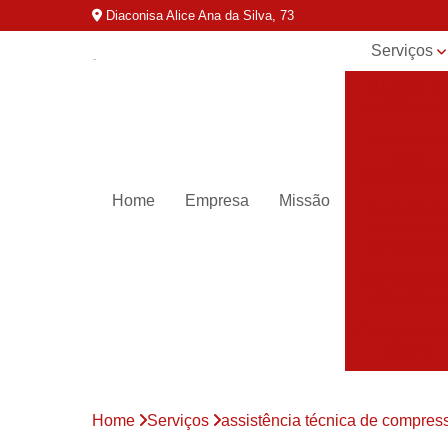
Diaconisa Alice Ana da Silva, 73
Serviços
Aluguel de
compressor
Assistênci
para
compressor
Home
Empresa
Missão
Assistênci
técnica de
compresso
Compressor
industriais
Compressor
para ar
Compressor
parafuso
Home
Serviços
assistência técnica de compres
Compressor