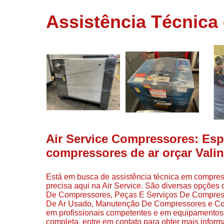
usados
Assistência Técnica
Conserto d
compressor
Filtros de a
Locação d
compresso
Manutençã
de
compresso
Manutençã
de
Air Service Compressores: Espe
compressor
compressores de ar orçar Vali
Peças par
compressor
Está em busca de assistência técnica em compres
Redes de a
precisa aqui na Air Service. São diversas opções 
comprimid
De Compressores, Peças E Serviços De Compre
De Ar Usado, Manutenção De Compressores e Comp
Venda de
em profissionais competentes e em equipamentos
compresso
completa, entre em contato para obter mais infor