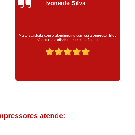
Compressor de Parafuso 
Ivoneide Silva
Compressor Schulz Usado
Com
Conserto Compressor Atla
Conserto Compressor de Ar Schu
Super sa
Muito satisfeita com o atendimento com essa empresa. Eles
bom! cola
são muito profissionais no que fazem.
Conserto Compressor Ingerso
co
Conserto Compressor 
Conserto de Compressor de
Manutenção de Ar C
Filtro Coalescente para Ar Com
Filtro Compressor
Filtro de
Filtro de Ar Comprimido para C
Filtro de óleo para Compr
mpressores atende:
Filtros para Compressor
Aluguel de Compressor de 