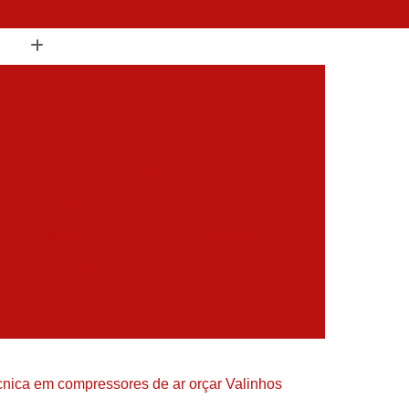
(19) 3397-9502
 Compressor de Ar
Aluguel Compressor
l Compressor de Ar
Aluguel de Compressor
mprimido
Aluguel de Compressor Industrial
sor para Alugar
Assistencia Compressor
 Ar
Assistencia Compressor Schulz
es
Assistencia Tecnica Compressores
ecnica Compressores de Ar
 de Ar
Assistencia Tecnica de Compressores
essores
Compressor Assistencia Tecnica
Assistência em Compressor Atlas Copco
écnica em compressores de ar orçar Valinhos
 em Compressor Chicago