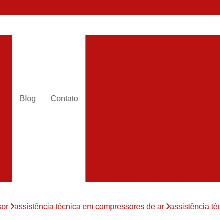
Alugar Compressor
Alugar
es
Aluguel Compressor Ar
Alugue
a
Aluguel de Compressor de Ar Co
es
Compressor Aluguel
Compres
Blog
Contato
a
Assistencia Compressor de
r
Assistencia de Compressor
es
Assistencia T
Assistencia Tecnica de Compressor
es
Assistencia Tecnica em Compr
es
Assistência em Compressor
sor
assistência técnica em compressores de ar
assistência t
Assistência
es