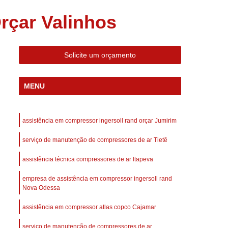
 Compressor Gardner Denver
rçar Valinhos
ll Rand
Assistência em Compressor Kaeser
Assistência Técnica de Compressor Schulz
Solicite um orçamento
a em Compressor de Ar Parafuso
es de Ar
Manutenção de Compressores de Ar
MENU
dustrial
Compressor de Ar Industrial
afuso
Compressor de Ar Industrial Schulz
assistência em compressor ingersoll rand orçar Jumirim
o Industrial
Compressor Industrial
serviço de manutenção de compressores de ar Tietê
rande
Compressor Industrial Novo
assistência técnica compressores de ar Itapeva
afuso
Compressor Industrial Schulz
empresa de assistência em compressor ingersoll rand
ustrial
Compressor Schulz Industrial
Nova Odessa
imido
Compressor Ar Parafuso
assistência em compressor atlas copco Cajamar
fuso
Compressor de Ar Completo
serviço de manutenção de compressores de ar