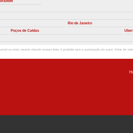
torantim
Manutenção Preve
Manutenção Pr
Rio de Janeiro
Manutenção Preventiva em Compres
Poços de Caldas
Uber
Empresa de Manutenção de C
Manutenção Compressor de A
rcial ou total, mesmo citando nossos links, é proibida sem a autorização do autor. Crime de viol
Manutenção Compressor de Ar S
Manutenção Compressor Sch
H
Manutenção
ria Helena -
Manutenção em C
Manutenção no Cabeçote de Compr
Loja de Peças para Compresso
Peças de Compressor de Ar
P
Peças do Compressor Schul