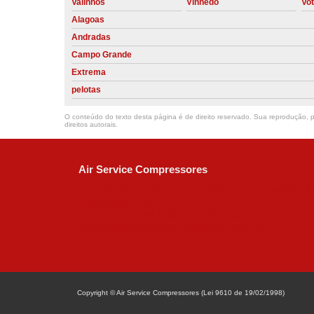
Valinhos
Vinhedo
Vo
Alagoas
Andradas
Campo Grande
Extrema
pelotas
O conteúdo do texto desta página é de direito reservado. Sua reprodução, pa
direitos autorais
.
Air Service Compressores
Diaconisa Alice Ana da Silva, 73 - Parque Ma
Campinas - SP
CEP: 13067-841
(19) 3397-9502
ralfe@airservicecompressores.com.br
Copyright © Air Service Compressores (Lei 9610 de 19/02/1998)