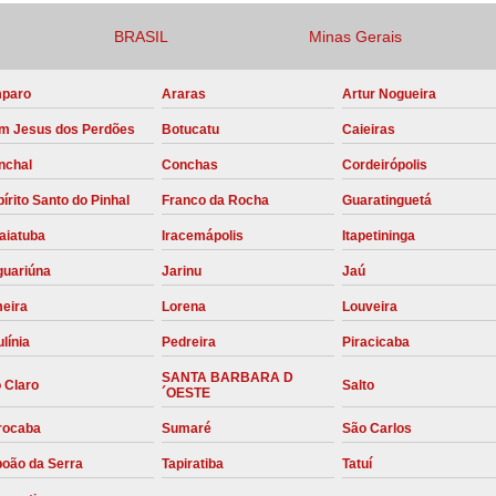
Compressor para Locação
BRASIL
Minas Gerais
Locação Compressor Elétri
paro
Araras
Artur Nogueira
Locação de Compressor de Alt
m Jesus dos Perdões
Botucatu
Caieiras
Locação de C
nchal
Conchas
Cordeirópolis
Locação de Compressor de Ar Co
írito Santo do Pinhal
Franco da Rocha
Guaratinguetá
Locação de Compressores
aiatuba
Iracemápolis
Itapetininga
Manutenção Corretiva de Compres
guariúna
Jarinu
Jaú
Manutenção d
meira
Lorena
Louveira
Manutenção Preve
línia
Pedreira
Piracicaba
Manutenção Preven
SANTA BARBARA D
 Claro
Salto
´OESTE
Manutenção Pre
rocaba
Sumaré
São Carlos
Manutenção P
boão da Serra
Tapiratiba
Tatuí
Manutenção Prev