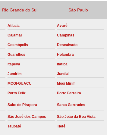
Locação Compressor de Ar Parafuso
Rio Grande do Sul
São Paulo
co
Locação de Compressor a Diesel
Atibaia
Avaré
a Pressão
Locação de Compressor de Ar
Cajamar
Campinas
ompressor de Ar a Diesel
Cosmópolis
Descalvado
mprimido
Locação de Compressor Parafuso
Guarulhos
Holambra
Compressor de Ar Manutenção Preventiva
Itapeva
Itatiba
sores
Manutenção Corretiva em Compressor
Jumirim
Jundiaí
e Compressores Parafuso
MOGI-GUACU
Mogi Mirim
ntiva Compressor Atlas Copco
Porto Feliz
Porto Ferreira
tiva Compressor de Ar Schulz
Salto de Pirapora
Santa Gertrudes
ventiva Compressor Schulz
São José dos Campos
São João da Boa Vista
reventiva de Compressor
Taubaté
Tietê
entiva de Compressor de Ar