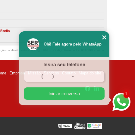
ntiva de Compressor Parafuso
eventiva de Compressores
sores de Ar
Compressor Schulz Manutenção
lândia
ompressores
Manutenção Compressor
Olá! Fale agora pelo WhatsApp
r
Manutenção Compressor de Ar Direto
ação de direito autoral – artigo 184 do Código Penal –
Lei 9610/98 - Lei de
chulz
Manutenção Compressor Parafuso
Insira seu telefone
ulz
Manutenção de Compressor de Ar
ome
Empresa
Missão
Serviços
Contato
Mapa do site
 em Compressor de Ar
ompressor de Ar Comprimido
Iniciar conversa
1
essor
Loja de Peças para Compressor de Ar
res
Manutenção para Compressor de Ar
eças de Reposição para Compressores de Ar
W3C
z
Peças para Compressor Atlas Copco