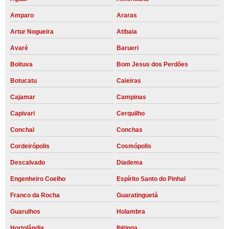
Amparo
Araras
Artur Nogueira
Atibaia
Avaré
Barueri
Boituva
Bom Jesus dos Perdões
Botucatu
Caieiras
Cajamar
Campinas
Capivari
Cerquilho
Conchal
Conchas
Cordeirópolis
Cosmópolis
Descalvado
Diadema
Engenheiro Coelho
Espírito Santo do Pinhal
Franco da Rocha
Guaratinguetá
Guarulhos
Holambra
Hortolândia
Ibitinga