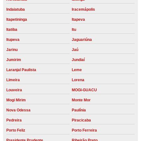
Indaiatuba
Iracemápolis
Itapetininga
Itapeva
Itatiba
Itu
Itupeva
Jaguariúna
Jarinu
Jaú
Jumirim
Jundiaí
Laranjal Paulista
Leme
Limeira
Lorena
Louveira
MOGI-GUACU
Mogi Mirim
Monte Mor
Nova Odessa
Paulínia
Pedreira
Piracicaba
Porto Feliz
Porto Ferreira
Presidente Prudente
Ribeirão Preto