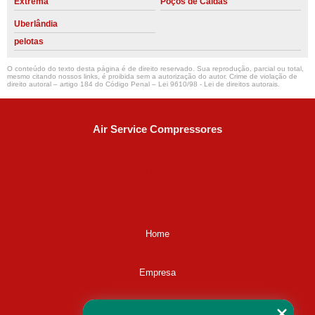
Extrema
Poços de Caldas
Uberlândia
pelotas
O conteúdo do texto desta página é de direito reservado. Sua reprodução, parcial ou total,
mesmo citando nossos links, é proibida sem a autorização do autor. Crime de violação de
direito autoral – artigo 184 do Código Penal –
Lei 9610/98 - Lei de direitos autorais
.
Air Service Compressores
Diaconisa Alice Ana da Silva, 73 - Parque Maria Helena -
Campinas - SP
CEP: 13067-841
(19) 3397-9502
ralfe@airservicecompressores.com.br
Home
Empresa
Missão