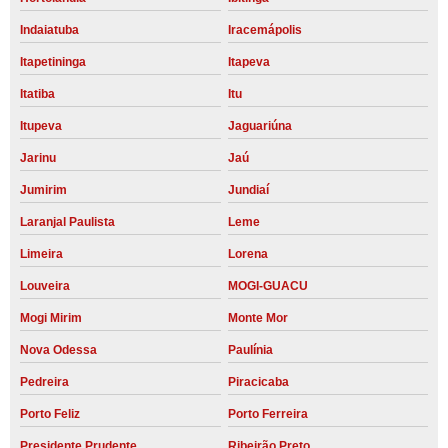
Indaiatuba
Iracemápolis
Itapetininga
Itapeva
Itatiba
Itu
Itupeva
Jaguariúna
Jarinu
Jaú
Jumirim
Jundiaí
Laranjal Paulista
Leme
Limeira
Lorena
Louveira
MOGI-GUACU
Mogi Mirim
Monte Mor
Nova Odessa
Paulínia
Pedreira
Piracicaba
Porto Feliz
Porto Ferreira
Presidente Prudente
Ribeirão Preto