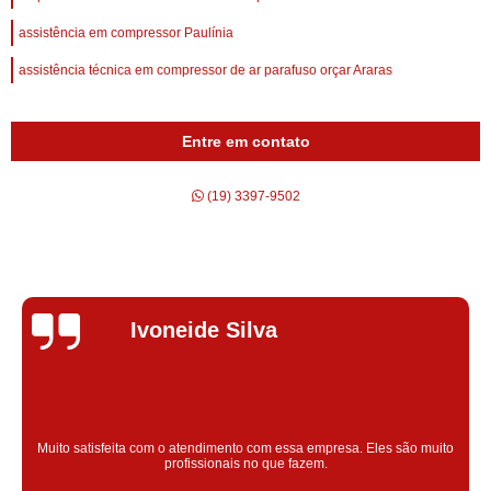
assistência em compressor Paulínia
assistência técnica em compressor de ar parafuso orçar Araras
Entre em contato
(19) 3397-9502
Silvana Alves
Super satisfeita com o serviço prestado, atendimento muito bom!
colaoradores educado e transparente, destaque para o colaborador
Claudinei excelente profissional!