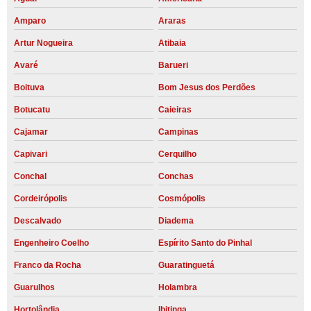
Amparo
Araras
Artur Nogueira
Atibaia
Avaré
Barueri
Boituva
Bom Jesus dos Perdões
Botucatu
Caieiras
Cajamar
Campinas
Capivari
Cerquilho
Conchal
Conchas
Cordeirópolis
Cosmópolis
Descalvado
Diadema
Engenheiro Coelho
Espírito Santo do Pinhal
Franco da Rocha
Guaratinguetá
Guarulhos
Holambra
Hortolândia
Ibitinga