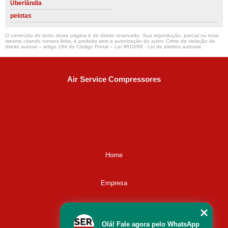
Uberlândia
pelotas
O conteúdo do texto desta página é de direito reservado. Sua reprodução, parcial ou total,
mesmo citando nossos links, é proibida sem a autorização do autor. Crime de violação de
direito autoral – artigo 184 do Código Penal –
Lei 9610/98 - Lei de direitos autorais
.
Air Service Compressores
Diaconisa Alice Ana da Silva, 73 - Parque Maria Helena -
Campinas - SP
CEP: 13067-841
(19) 3397-9502
ralfe@airservicecompressores.com.br
Home
Empresa
Missão
Olá! Fale agora pelo WhatsApp