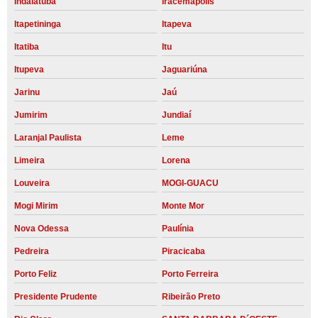
Indaiatuba
Iracemápolis
Itapetininga
Itapeva
Itatiba
Itu
Itupeva
Jaguariúna
Jarinu
Jaú
Jumirim
Jundiaí
Laranjal Paulista
Leme
Limeira
Lorena
Louveira
MOGI-GUACU
Mogi Mirim
Monte Mor
Nova Odessa
Paulínia
Pedreira
Piracicaba
Porto Feliz
Porto Ferreira
Presidente Prudente
Ribeirão Preto