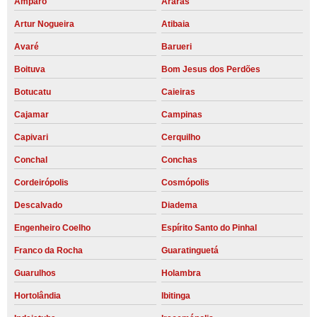
Amparo
Araras
Artur Nogueira
Atibaia
Avaré
Barueri
Boituva
Bom Jesus dos Perdões
Botucatu
Caieiras
Cajamar
Campinas
Capivari
Cerquilho
Conchal
Conchas
Cordeirópolis
Cosmópolis
Descalvado
Diadema
Engenheiro Coelho
Espírito Santo do Pinhal
Franco da Rocha
Guaratinguetá
Guarulhos
Holambra
Hortolândia
Ibitinga