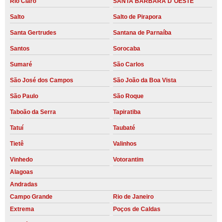
Rio Claro
SANTA BARBARA D´OESTE
Salto
Salto de Pirapora
Santa Gertrudes
Santana de Parnaíba
Santos
Sorocaba
Sumaré
São Carlos
São José dos Campos
São João da Boa Vista
São Paulo
São Roque
Taboão da Serra
Tapiratiba
Tatuí
Taubaté
Tietê
Valinhos
Vinhedo
Votorantim
Alagoas
Andradas
Campo Grande
Rio de Janeiro
Extrema
Poços de Caldas