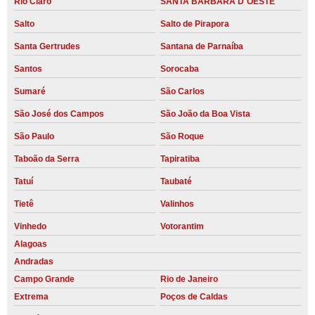
Rio Claro
SANTA BARBARA D´OESTE
Salto
Salto de Pirapora
Santa Gertrudes
Santana de Parnaíba
Santos
Sorocaba
Sumaré
São Carlos
São José dos Campos
São João da Boa Vista
São Paulo
São Roque
Taboão da Serra
Tapiratiba
Tatuí
Taubaté
Tietê
Valinhos
Vinhedo
Votorantim
Alagoas
Andradas
Campo Grande
Rio de Janeiro
Extrema
Poços de Caldas