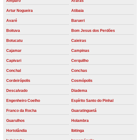
Amparo
Araras
Artur Nogueira
Atibaia
Avaré
Barueri
Boituva
Bom Jesus dos Perdões
Botucatu
Caieiras
Cajamar
Campinas
Capivari
Cerquilho
Conchal
Conchas
Cordeirópolis
Cosmópolis
Descalvado
Diadema
Engenheiro Coelho
Espírito Santo do Pinhal
Franco da Rocha
Guaratinguetá
Guarulhos
Holambra
Hortolândia
Ibitinga