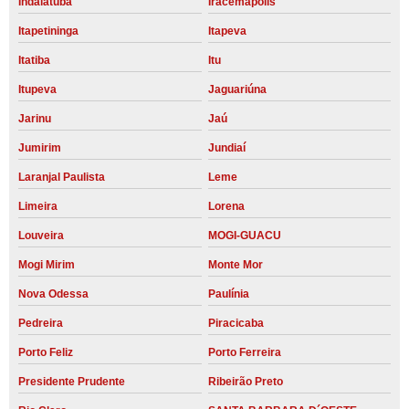
Indaiatuba
Iracemápolis
Itapetininga
Itapeva
Itatiba
Itu
Itupeva
Jaguariúna
Jarinu
Jaú
Jumirim
Jundiaí
Laranjal Paulista
Leme
Limeira
Lorena
Louveira
MOGI-GUACU
Mogi Mirim
Monte Mor
Nova Odessa
Paulínia
Pedreira
Piracicaba
Porto Feliz
Porto Ferreira
Presidente Prudente
Ribeirão Preto