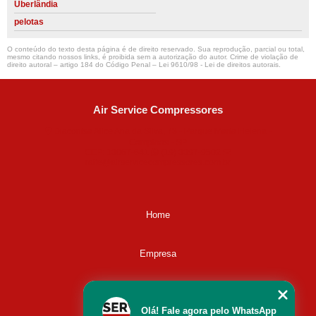
Uberlândia
pelotas
O conteúdo do texto desta página é de direito reservado. Sua reprodução, parcial ou total,
mesmo citando nossos links, é proibida sem a autorização do autor. Crime de violação de
direito autoral – artigo 184 do Código Penal –
Lei 9610/98 - Lei de direitos autorais
.
Air Service Compressores
Diaconisa Alice Ana da Silva, 73 - Parque Maria Helena -
Campinas - SP
CEP: 13067-841
(19) 3397-9502
ralfe@airservicecompressores.com.br
Home
Empresa
Missão
Olá! Fale agora pelo WhatsApp