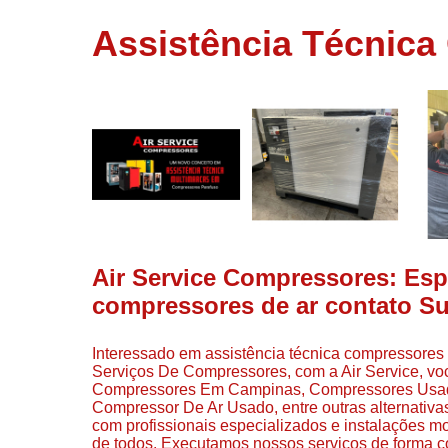
usados
Assistência Técnic
Conserto d
compressor
Filtros de a
Locação d
compresso
Manutençã
de
compresso
Manutençã
de
Air Service Compressores: Espe
compressor
compressores de ar contato S
Peças par
compressor
Interessado em assistência técnica compressores
Redes de a
Serviços De Compressores, com a Air Service, vo
comprimid
Compressores Em Campinas, Compressores Usado
Compressor De Ar Usado, entre outras alternativa
Venda de
com profissionais especializados e instalações 
compresso
de todos. Executamos nossos serviços de forma c