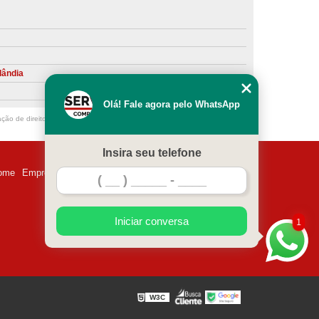
ntiva de Compressor Parafuso
eventiva de Compressores
sores de Ar
Compressor Schulz Manutenção
lândia
ompressores
Manutenção Compressor
Olá! Fale agora pelo WhatsApp
r
Manutenção Compressor de Ar Direto
ação de direito autoral – artigo 184 do Código Penal –
Lei 9610/98 - Lei de
chulz
Manutenção Compressor Parafuso
Insira seu telefone
ulz
Manutenção de Compressor de Ar
ome
Empresa
Missão
Serviços
Contato
Mapa do site
 em Compressor de Ar
ompressor de Ar Comprimido
Iniciar conversa
1
essor
Loja de Peças para Compressor de Ar
res
Manutenção para Compressor de Ar
eças de Reposição para Compressores de Ar
W3C
z
Peças para Compressor Atlas Copco