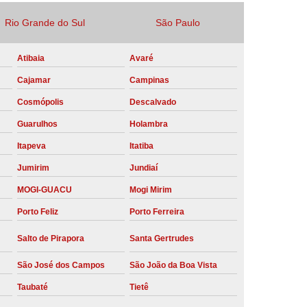
Locação Compressor de Ar Parafuso
Rio Grande do Sul
São Paulo
co
Locação de Compressor a Diesel
Atibaia
Avaré
a Pressão
Locação de Compressor de Ar
Cajamar
Campinas
ompressor de Ar a Diesel
Cosmópolis
Descalvado
mprimido
Locação de Compressor Parafuso
Guarulhos
Holambra
Compressor de Ar Manutenção Preventiva
Itapeva
Itatiba
sores
Manutenção Corretiva em Compressor
Jumirim
Jundiaí
e Compressores Parafuso
MOGI-GUACU
Mogi Mirim
ntiva Compressor Atlas Copco
Porto Feliz
Porto Ferreira
tiva Compressor de Ar Schulz
Salto de Pirapora
Santa Gertrudes
ventiva Compressor Schulz
São José dos Campos
São João da Boa Vista
reventiva de Compressor
Taubaté
Tietê
entiva de Compressor de Ar