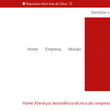
Diaconisa Alice Ana da Silva, 73
Serviços
Aluguel de
compressor
Assistênci
para
compressor
Home
Empresa
Missão
Assistênci
técnica de
compresso
Compressor
industriais
Compressor
para ar
Compressor
parafuso
Home
Serviços
assistência técnica de compres
Compressor