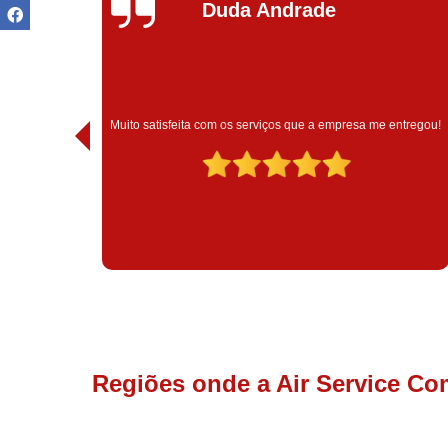
Ivoneide Silva
Muito satisfeita com o atendimento com essa empresa. Eles
ntregou!
são muito profissionais no que fazem.
Regiões onde a Air Service Co