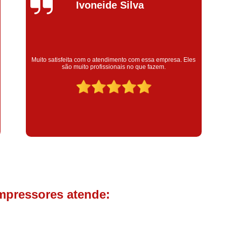
Compressor de Parafuso 
Silvana Alves
Compressor Schulz Usado
Com
Conserto Compressor Atla
Conserto Compressor de Ar Schu
Super satisfeita com o serviço prestado, atendimento muito
bom! colaoradores educado e transparente, destaque para o
Conserto Compressor Ingerso
colaborador Claudinei excelente profissional!
Conserto Compressor 
Conserto de Compressor de
Manutenção de Ar C
Filtro Coalescente para Ar Com
Filtro Compressor
Filtro de
Filtro de Ar Comprimido para C
Filtro de óleo para Compr
mpressores atende:
Filtros para Compressor
Aluguel de Compressor de 