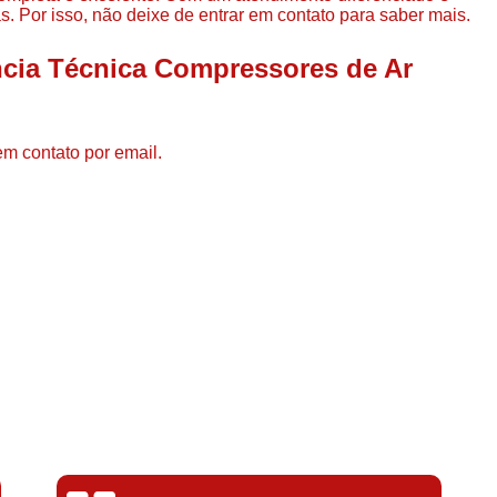
Compressor de Ar de Par
. Por isso, não deixe de entrar em contato para saber mais.
Compressor de Ar Rotativo
ncia Técnica Compressores de Ar
Compressor de Ar Tipo Parafuso
Compressores de Ar Par
em contato por email.
Compressor a Parafuso
Compressor de Parafuso
Compressor de Parafu
Compressor Parafuso 15h
Compressor Parafuso Refri
Compressor Rotativo de P
Compressor Ar Usado
Compressor de Ar Parafuso 
Compressor de Ar Usad