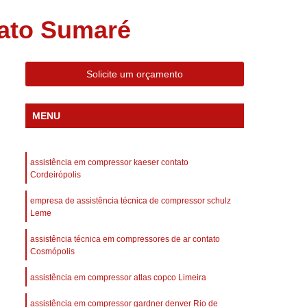
 Compressor Gardner Denver
tato Sumaré
ll Rand
Assistência em Compressor Kaeser
Assistência Técnica de Compressor Schulz
Solicite um orçamento
a em Compressor de Ar Parafuso
es de Ar
Manutenção de Compressores de Ar
MENU
dustrial
Compressor de Ar Industrial
afuso
Compressor de Ar Industrial Schulz
assistência em compressor kaeser contato
o Industrial
Compressor Industrial
Cordeirópolis
rande
Compressor Industrial Novo
empresa de assistência técnica de compressor schulz
Leme
afuso
Compressor Industrial Schulz
assistência técnica em compressores de ar contato
ustrial
Compressor Schulz Industrial
Cosmópolis
imido
Compressor Ar Parafuso
assistência em compressor atlas copco Limeira
fuso
Compressor de Ar Completo
assistência em compressor gardner denver Rio de