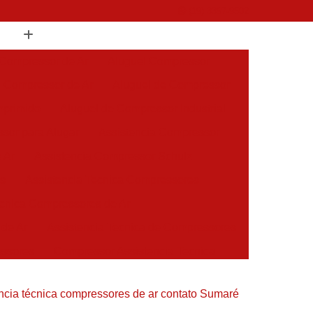
(19) 3397-9502
 Compressor de Ar
Aluguel Compressor
l Compressor de Ar
Aluguel de Compressor
mprimido
Aluguel de Compressor Industrial
sor para Alugar
Assistencia Compressor
 Ar
Assistencia Compressor Schulz
es
Assistencia Tecnica Compressores
ecnica Compressores de Ar
 de Ar
Assistencia Tecnica de Compressores
essores
Compressor Assistencia Tecnica
Assistência em Compressor Atlas Copco
ncia técnica compressores de ar contato Sumaré
 em Compressor Chicago