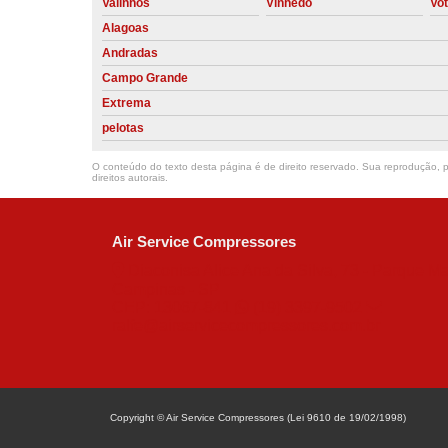
Valinhos
Vinhedo
Vo
Alagoas
Andradas
Campo Grande
Extrema
pelotas
O conteúdo do texto desta página é de direito reservado. Sua reprodução, pa
direitos autorais
.
Air Service Compressores
Diaconisa Alice Ana da Silva, 73 - Parque Ma
Campinas - SP
CEP: 13067-841
(19) 3397-9502
ralfe@airservicecompressores.com.br
Copyright © Air Service Compressores (Lei 9610 de 19/02/1998)