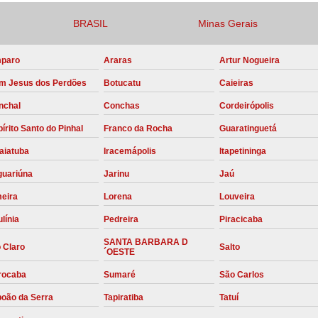
Compressor para Locação
BRASIL
Minas Gerais
Locação Compressor Elétri
paro
Araras
Artur Nogueira
Locação de Compressor de Alt
m Jesus dos Perdões
Botucatu
Caieiras
Locação de C
nchal
Conchas
Cordeirópolis
Locação de Compressor de Ar Co
írito Santo do Pinhal
Franco da Rocha
Guaratinguetá
Locação de Compressores
aiatuba
Iracemápolis
Itapetininga
Manutenção Corretiva de Compres
guariúna
Jarinu
Jaú
Manutenção d
meira
Lorena
Louveira
Manutenção Preve
línia
Pedreira
Piracicaba
Manutenção Preven
SANTA BARBARA D
 Claro
Salto
´OESTE
Manutenção Pre
rocaba
Sumaré
São Carlos
Manutenção P
boão da Serra
Tapiratiba
Tatuí
Manutenção Prev