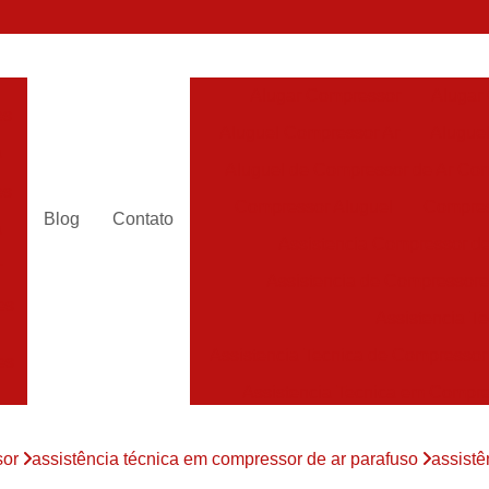
Alugar Compressor
Alugar
es
Aluguel Compressor Ar
Alugue
a
Aluguel de Compressor de Ar Co
es
Compressor Aluguel
Compres
Blog
Contato
a
Assistencia Compressor de
r
Assistencia de Compressor
es
Assistencia T
Assistencia Tecnica de Compressor
es
Assistencia Tecnica em Compr
es
Assistência em Compressor
sor
assistência técnica em compressor de ar parafuso
assistê
Assistência
es