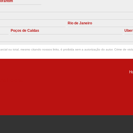
torantim
Manutenção Preve
Manutenção Pr
Rio de Janeiro
Manutenção Preventiva em Compres
Poços de Caldas
Uber
Empresa de Manutenção de C
Manutenção Compressor de A
rcial ou total, mesmo citando nossos links, é proibida sem a autorização do autor. Crime de viol
Manutenção Compressor de Ar S
Manutenção Compressor Sch
H
Manutenção
ria Helena -
Manutenção em C
Manutenção no Cabeçote de Compr
Loja de Peças para Compresso
Peças de Compressor de Ar
P
Peças do Compressor Schul