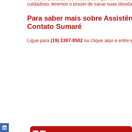
cuidadoso, teremos o prazer de sanar suas dúvidas
Para saber mais sobre Assistê
Contato Sumaré
Ligue para
(19) 3397-9502
ou
clique aqui
e entre 