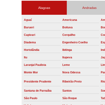
Alagoas
Andradas
Aguaí
Americana
Am
Barueri
Boituva
Bo
Capivari
Cerquilho
Co
Diadema
Engenheiro Coelho
Esp
Hortolândia
Ibitinga
Ind
Itu
Itupeva
Ja
Laranjal Paulista
Leme
Li
Monte Mor
Nova Odessa
Pau
Presidente Prudente
Ribeirão Preto
Rio
Santana de Parnaíba
Santos
So
São Paulo
São Roque
Ta