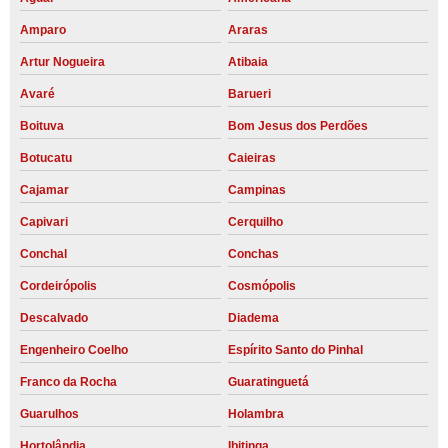
Amparo
Araras
Artur Nogueira
Atibaia
Avaré
Barueri
Boituva
Bom Jesus dos Perdões
Botucatu
Caieiras
Cajamar
Campinas
Capivari
Cerquilho
Conchal
Conchas
Cordeirópolis
Cosmópolis
Descalvado
Diadema
Engenheiro Coelho
Espírito Santo do Pinhal
Franco da Rocha
Guaratinguetá
Guarulhos
Holambra
Hortolândia
Ibitinga