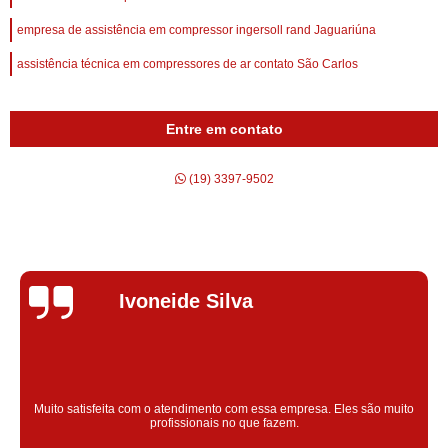
empresa de assistência em compressor ingersoll rand Jaguariúna
assistência técnica em compressores de ar contato São Carlos
Entre em contato
(19) 3397-9502
Silvana Alves
Super satisfeita com o serviço prestado, atendimento muito bom!
colaoradores educado e transparente, destaque para o colaborador
Claudinei excelente profissional!