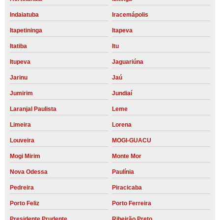
Indaiatuba
Iracemápolis
Itapetininga
Itapeva
Itatiba
Itu
Itupeva
Jaguariúna
Jarinu
Jaú
Jumirim
Jundiaí
Laranjal Paulista
Leme
Limeira
Lorena
Louveira
MOGI-GUACU
Mogi Mirim
Monte Mor
Nova Odessa
Paulínia
Pedreira
Piracicaba
Porto Feliz
Porto Ferreira
Presidente Prudente
Ribeirão Preto