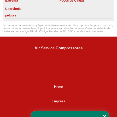
Extrema
Poços de Caldas
Uberlândia
pelotas
O conteúdo do texto desta página é de direito reservado. Sua reprodução, parcial ou total,
mesmo citando nossos links, é proibida sem a autorização do autor. Crime de violação de
direito autoral – artigo 184 do Código Penal –
Lei 9610/98 - Lei de direitos autorais
.
Air Service Compressores
Diaconisa Alice Ana da Silva, 73 - Parque Maria Helena -
Campinas - SP
CEP: 13067-841
(19) 3397-9502
ralfe@airservicecompressores.com.br
Home
Empresa
Missão