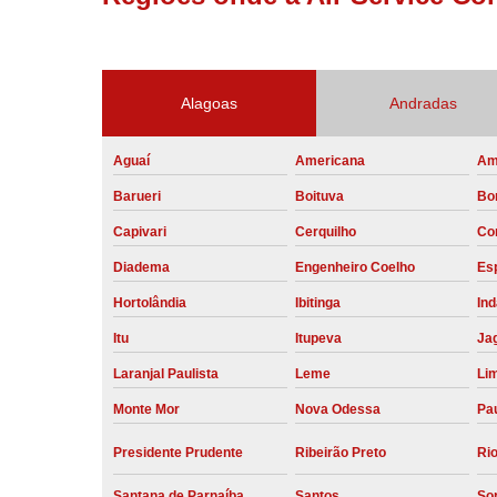
Alagoas
Andradas
Aguaí
Americana
Am
Barueri
Boituva
Bo
Capivari
Cerquilho
Co
Diadema
Engenheiro Coelho
Esp
Hortolândia
Ibitinga
Ind
Itu
Itupeva
Ja
Laranjal Paulista
Leme
Li
Monte Mor
Nova Odessa
Pau
Presidente Prudente
Ribeirão Preto
Rio
Santana de Parnaíba
Santos
So