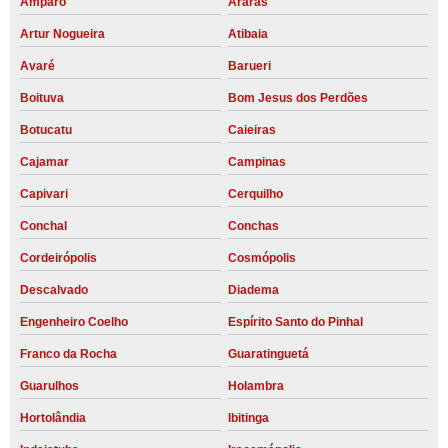
Amparo
Araras
Artur Nogueira
Atibaia
Avaré
Barueri
Boituva
Bom Jesus dos Perdões
Botucatu
Caieiras
Cajamar
Campinas
Capivari
Cerquilho
Conchal
Conchas
Cordeirópolis
Cosmópolis
Descalvado
Diadema
Engenheiro Coelho
Espírito Santo do Pinhal
Franco da Rocha
Guaratinguetá
Guarulhos
Holambra
Hortolândia
Ibitinga