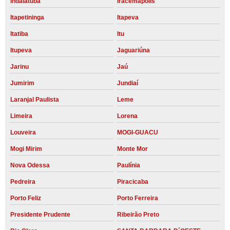
Indaiatuba
Iracemápolis
Itapetininga
Itapeva
Itatiba
Itu
Itupeva
Jaguariúna
Jarinu
Jaú
Jumirim
Jundiaí
Laranjal Paulista
Leme
Limeira
Lorena
Louveira
MOGI-GUACU
Mogi Mirim
Monte Mor
Nova Odessa
Paulínia
Pedreira
Piracicaba
Porto Feliz
Porto Ferreira
Presidente Prudente
Ribeirão Preto