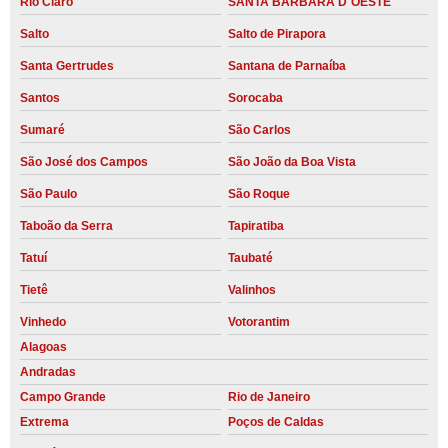
Rio Claro
SANTA BARBARA D´OESTE
Salto
Salto de Pirapora
Santa Gertrudes
Santana de Parnaíba
Santos
Sorocaba
Sumaré
São Carlos
São José dos Campos
São João da Boa Vista
São Paulo
São Roque
Taboão da Serra
Tapiratiba
Tatuí
Taubaté
Tietê
Valinhos
Vinhedo
Votorantim
Alagoas
Andradas
Campo Grande
Rio de Janeiro
Extrema
Poços de Caldas