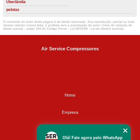
Uberlândia
pelotas
O conteúdo do texto desta página é de direito reservado. Sua reprodução, parcial ou total,
mesmo citando nossos links, é proibida sem a autorização do autor. Crime de violação de
direito autoral – artigo 184 do Código Penal –
Lei 9610/98 - Lei de direitos autorais
.
Air Service Compressores
Diaconisa Alice Ana da Silva, 73 - Parque Maria Helena -
Campinas - SP
CEP: 13067-841
(19) 3397-9502
ralfe@airservicecompressores.com.br
Home
Empresa
Missão
Olá! Fale agora pelo WhatsApp