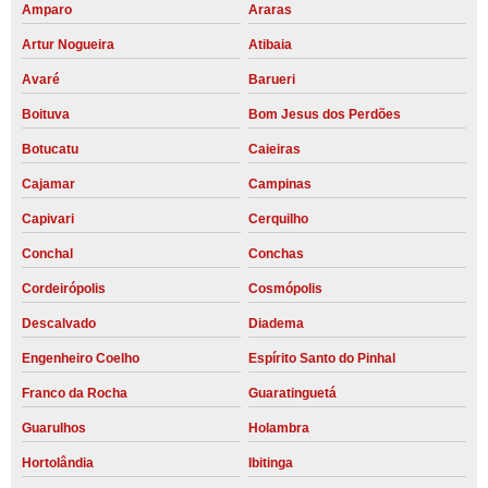
Amparo
Araras
Artur Nogueira
Atibaia
Avaré
Barueri
Boituva
Bom Jesus dos Perdões
Botucatu
Caieiras
Cajamar
Campinas
Capivari
Cerquilho
Conchal
Conchas
Cordeirópolis
Cosmópolis
Descalvado
Diadema
Engenheiro Coelho
Espírito Santo do Pinhal
Franco da Rocha
Guaratinguetá
Guarulhos
Holambra
Hortolândia
Ibitinga