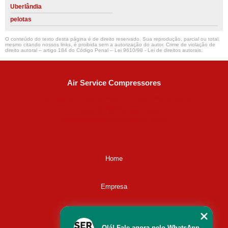
Uberlândia
pelotas
O conteúdo do texto desta página é de direito reservado. Sua reprodução, parcial ou total,
mesmo citando nossos links, é proibida sem a autorização do autor. Crime de violação de
direito autoral – artigo 184 do Código Penal –
Lei 9610/98 - Lei de direitos autorais
.
Air Service Compressores
Diaconisa Alice Ana da Silva, 73 - Parque Maria Helena -
Campinas - SP
CEP: 13067-841
(19) 3397-9502
ralfe@airservicecompressores.com.br
Home
Empresa
Missão
Olá! Fale agora pelo WhatsApp