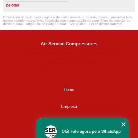
pelotas
O conteúdo do texto desta página é de direito reservado. Sua reprodução, parcial ou total,
mesmo citando nossos links, é proibida sem a autorização do autor. Crime de violação de
direito autoral – artigo 184 do Código Penal –
Lei 9610/98 - Lei de direitos autorais
.
Air Service Compressores
Diaconisa Alice Ana da Silva, 73 - Parque Maria Helena -
Campinas - SP
CEP: 13067-841
(19) 3397-9502
ralfe@airservicecompressores.com.br
Home
Empresa
Missão
Olá! Fale agora pelo WhatsApp