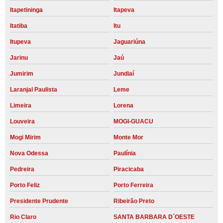
Itapetininga
Itapeva
Itatiba
Itu
Itupeva
Jaguariúna
Jarinu
Jaú
Jumirim
Jundiaí
Laranjal Paulista
Leme
Limeira
Lorena
Louveira
MOGI-GUACU
Mogi Mirim
Monte Mor
Nova Odessa
Paulínia
Pedreira
Piracicaba
Porto Feliz
Porto Ferreira
Presidente Prudente
Ribeirão Preto
Rio Claro
SANTA BARBARA D´OESTE