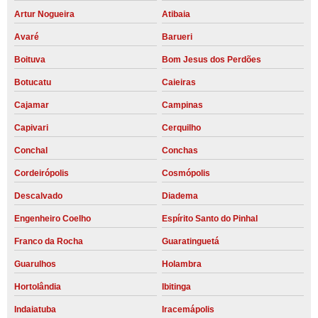
Artur Nogueira
Atibaia
Avaré
Barueri
Boituva
Bom Jesus dos Perdões
Botucatu
Caieiras
Cajamar
Campinas
Capivari
Cerquilho
Conchal
Conchas
Cordeirópolis
Cosmópolis
Descalvado
Diadema
Engenheiro Coelho
Espírito Santo do Pinhal
Franco da Rocha
Guaratinguetá
Guarulhos
Holambra
Hortolândia
Ibitinga
Indaiatuba
Iracemápolis