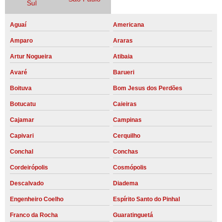
Sul
Aguaí
Americana
Amparo
Araras
Artur Nogueira
Atibaia
Avaré
Barueri
Boituva
Bom Jesus dos Perdões
Botucatu
Caieiras
Cajamar
Campinas
Capivari
Cerquilho
Conchal
Conchas
Cordeirópolis
Cosmópolis
Descalvado
Diadema
Engenheiro Coelho
Espírito Santo do Pinhal
Franco da Rocha
Guaratinguetá