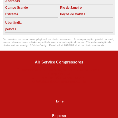
Andradas
Campo Grande
Rio de Janeiro
Extrema
Poços de Caldas
Uberlândia
pelotas
O conteúdo do texto desta página é de direito reservado. Sua reprodução, parcial ou total,
mesmo citando nossos links, é proibida sem a autorização do autor. Crime de violação de
direito autoral – artigo 184 do Código Penal –
Lei 9610/98 - Lei de direitos autorais
.
Air Service Compressores
Diaconisa Alice Ana da Silva, 73 - Parque Maria Helena -
Campinas - SP
CEP: 13067-841
(19) 3397-9502
ralfe@airservicecompressores.com.br
Home
Empresa