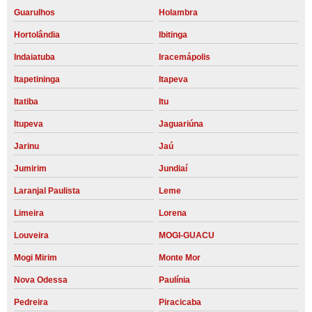
Guarulhos
Holambra
Hortolândia
Ibitinga
Indaiatuba
Iracemápolis
Itapetininga
Itapeva
Itatiba
Itu
Itupeva
Jaguariúna
Jarinu
Jaú
Jumirim
Jundiaí
Laranjal Paulista
Leme
Limeira
Lorena
Louveira
MOGI-GUACU
Mogi Mirim
Monte Mor
Nova Odessa
Paulínia
Pedreira
Piracicaba