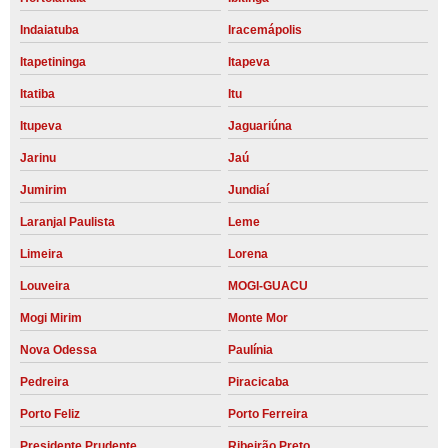
Indaiatuba
Iracemápolis
Itapetininga
Itapeva
Itatiba
Itu
Itupeva
Jaguariúna
Jarinu
Jaú
Jumirim
Jundiaí
Laranjal Paulista
Leme
Limeira
Lorena
Louveira
MOGI-GUACU
Mogi Mirim
Monte Mor
Nova Odessa
Paulínia
Pedreira
Piracicaba
Porto Feliz
Porto Ferreira
Presidente Prudente
Ribeirão Preto