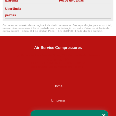
Extrema
Poços de Caldas
Uberlândia
pelotas
O conteúdo do texto desta página é de direito reservado. Sua reprodução, parcial ou total,
mesmo citando nossos links, é proibida sem a autorização do autor. Crime de violação de
direito autoral – artigo 184 do Código Penal –
Lei 9610/98 - Lei de direitos autorais
.
Air Service Compressores
Diaconisa Alice Ana da Silva, 73 - Parque Maria Helena -
Campinas - SP
CEP: 13067-841
(19) 3397-9502
ralfe@airservicecompressores.com.br
Home
Empresa
Missão