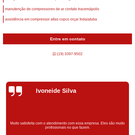
manutenção de compressores de ar contato Iracemápolis
assistência em compressor atlas copco orçar Indaiatuba
Entre em contato
(19) 3397-9502
Silvana Alves
Super satisfeita com o serviço prestado, atendimento muito bom!
colaoradores educado e transparente, destaque para o colaborador
Claudinei excelente profissional!