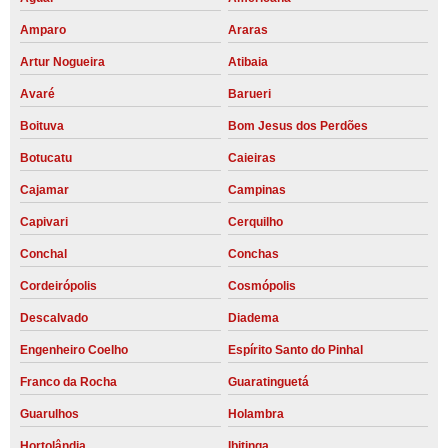
Amparo
Araras
Artur Nogueira
Atibaia
Avaré
Barueri
Boituva
Bom Jesus dos Perdões
Botucatu
Caieiras
Cajamar
Campinas
Capivari
Cerquilho
Conchal
Conchas
Cordeirópolis
Cosmópolis
Descalvado
Diadema
Engenheiro Coelho
Espírito Santo do Pinhal
Franco da Rocha
Guaratinguetá
Guarulhos
Holambra
Hortolândia
Ibitinga