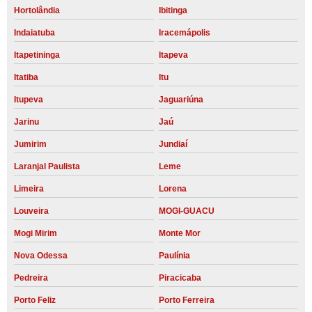
Hortolândia
Ibitinga
Indaiatuba
Iracemápolis
Itapetininga
Itapeva
Itatiba
Itu
Itupeva
Jaguariúna
Jarinu
Jaú
Jumirim
Jundiaí
Laranjal Paulista
Leme
Limeira
Lorena
Louveira
MOGI-GUACU
Mogi Mirim
Monte Mor
Nova Odessa
Paulínia
Pedreira
Piracicaba
Porto Feliz
Porto Ferreira