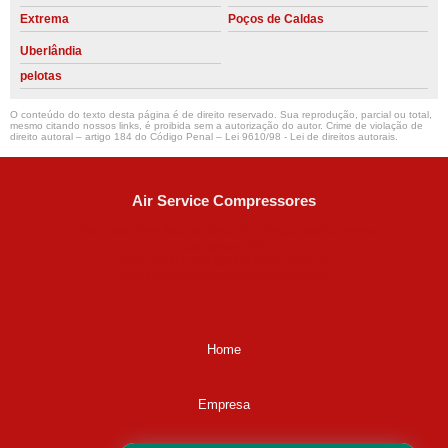
Extrema
Poços de Caldas
Uberlândia
pelotas
O conteúdo do texto desta página é de direito reservado. Sua reprodução, parcial ou total,
mesmo citando nossos links, é proibida sem a autorização do autor. Crime de violação de
direito autoral – artigo 184 do Código Penal –
Lei 9610/98 - Lei de direitos autorais
.
Air Service Compressores
Diaconisa Alice Ana da Silva, 73 - Parque Maria Helena -
Campinas - SP
CEP: 13067-841
(19) 3397-9502
ralfe@airservicecompressores.com.br
Home
Empresa