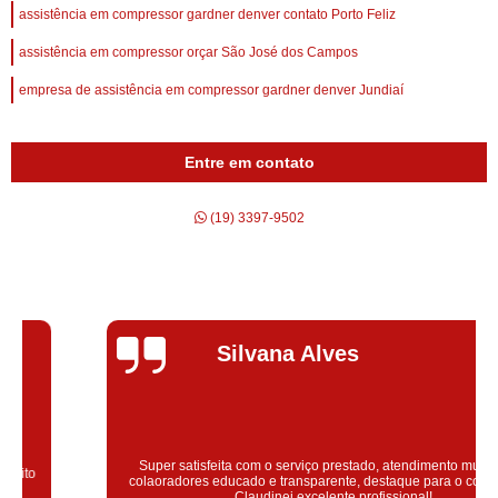
assistência em compressor gardner denver contato Porto Feliz
assistência em compressor orçar São José dos Campos
empresa de assistência em compressor gardner denver Jundiaí
Entre em contato
(19) 3397-9502
Silvana Alves
Super satisfeita com o serviço prestado, atendimento muito bom!
colaoradores educado e transparente, destaque para o colaborador
Claudinei excelente profissional!