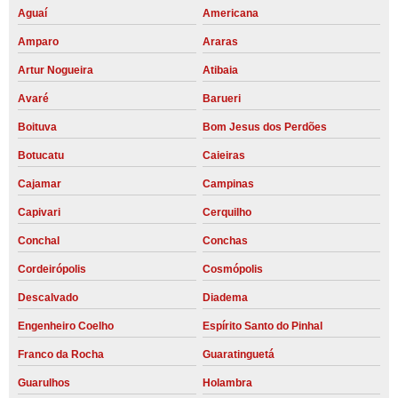
Aguaí
Americana
Amparo
Araras
Artur Nogueira
Atibaia
Avaré
Barueri
Boituva
Bom Jesus dos Perdões
Botucatu
Caieiras
Cajamar
Campinas
Capivari
Cerquilho
Conchal
Conchas
Cordeirópolis
Cosmópolis
Descalvado
Diadema
Engenheiro Coelho
Espírito Santo do Pinhal
Franco da Rocha
Guaratinguetá
Guarulhos
Holambra