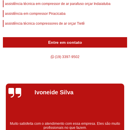
assistência técnica em compressor de ar parafuso orçar Indaiatuba
assistência em compressor Piracicaba
assistência técnica compressores de ar orçar Tietê
Entre em contato
(19) 3397-9502
Silvana Alves
Super satisfeita com o serviço prestado, atendimento muito bom!
colaoradores educado e transparente, destaque para o colaborador
Claudinei excelente profissional!