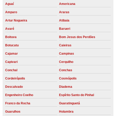
Aguaí
Americana
Amparo
Araras
Artur Nogueira
Atibaia
Avaré
Barueri
Boituva
Bom Jesus dos Perdões
Botucatu
Caieiras
Cajamar
Campinas
Capivari
Cerquilho
Conchal
Conchas
Cordeirópolis
Cosmópolis
Descalvado
Diadema
Engenheiro Coelho
Espírito Santo do Pinhal
Franco da Rocha
Guaratinguetá
Guarulhos
Holambra