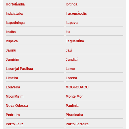
Hortolândia
Ibitinga
Indaiatuba
Iracemápolis
Itapetininga
Itapeva
Itatiba
Itu
Itupeva
Jaguariúna
Jarinu
Jaú
Jumirim
Jundiaí
Laranjal Paulista
Leme
Limeira
Lorena
Louveira
MOGI-GUACU
Mogi Mirim
Monte Mor
Nova Odessa
Paulínia
Pedreira
Piracicaba
Porto Feliz
Porto Ferreira