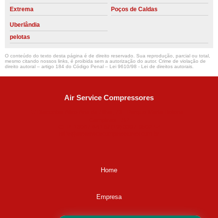
Extrema
Poços de Caldas
Uberlândia
pelotas
O conteúdo do texto desta página é de direito reservado. Sua reprodução, parcial ou total,
mesmo citando nossos links, é proibida sem a autorização do autor. Crime de violação de
direito autoral – artigo 184 do Código Penal –
Lei 9610/98 - Lei de direitos autorais
.
Air Service Compressores
Diaconisa Alice Ana da Silva, 73 - Parque Maria Helena -
Campinas - SP
CEP: 13067-841
(19) 3397-9502
ralfe@airservicecompressores.com.br
Home
Empresa