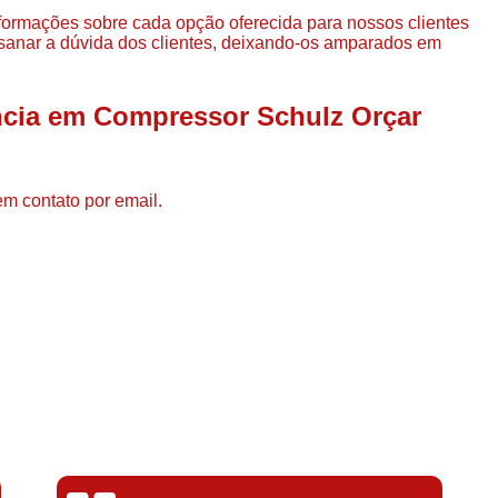
Compressor de Ar de Par
nformações sobre cada opção oferecida para nossos clientes
anar a dúvida dos clientes, deixando-os amparados em
Compressor de Ar Rotativo
Compressor de Ar Tipo Parafuso
ncia em Compressor Schulz Orçar
Compressores de Ar Par
Compressor a Parafuso
Compressor de Parafuso
em contato por email.
Compressor de Parafu
Compressor Parafuso 15h
Compressor Parafuso Refri
Compressor Rotativo de P
Compressor Ar Usado
Compressor de Ar Parafuso 
Compressor de Ar Usad