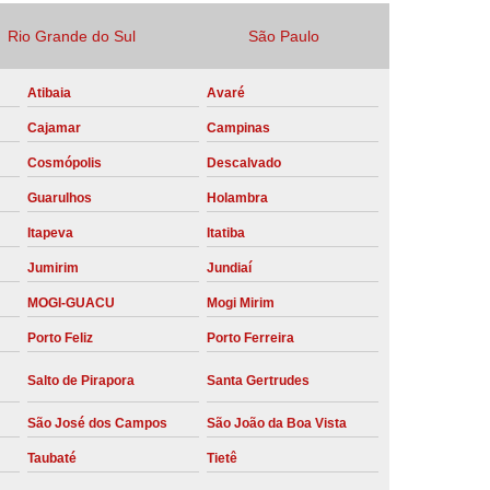
Locação Compressor de Ar Parafuso
Rio Grande do Sul
São Paulo
co
Locação de Compressor a Diesel
Atibaia
Avaré
a Pressão
Locação de Compressor de Ar
Cajamar
Campinas
ompressor de Ar a Diesel
Cosmópolis
Descalvado
mprimido
Locação de Compressor Parafuso
Guarulhos
Holambra
Compressor de Ar Manutenção Preventiva
Itapeva
Itatiba
sores
Manutenção Corretiva em Compressor
Jumirim
Jundiaí
e Compressores Parafuso
MOGI-GUACU
Mogi Mirim
ntiva Compressor Atlas Copco
Porto Feliz
Porto Ferreira
tiva Compressor de Ar Schulz
Salto de Pirapora
Santa Gertrudes
ventiva Compressor Schulz
São José dos Campos
São João da Boa Vista
reventiva de Compressor
Taubaté
Tietê
entiva de Compressor de Ar