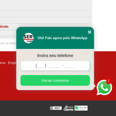
ntiva de Compressor Parafuso
eventiva de Compressores
sores de Ar
Compressor Schulz Manutenção
lândia
ompressores
Manutenção Compressor
Olá! Fale agora pelo WhatsApp
r
Manutenção Compressor de Ar Direto
ação de direito autoral – artigo 184 do Código Penal –
Lei 9610/98 - Lei de
chulz
Manutenção Compressor Parafuso
Insira seu telefone
ulz
Manutenção de Compressor de Ar
ome
Empresa
Missão
Serviços
Contato
Mapa do site
 em Compressor de Ar
ompressor de Ar Comprimido
Iniciar conversa
1
essor
Loja de Peças para Compressor de Ar
res
Manutenção para Compressor de Ar
eças de Reposição para Compressores de Ar
W3C
z
Peças para Compressor Atlas Copco