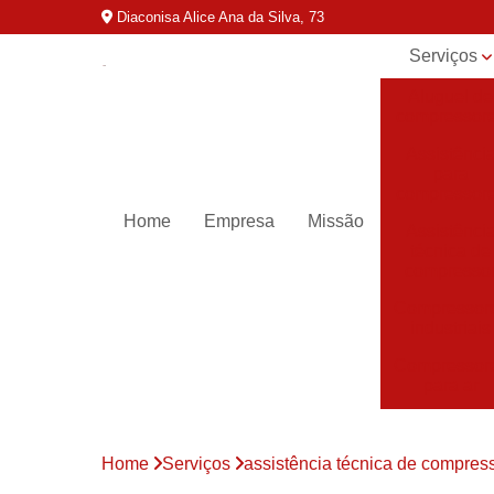
Diaconisa Alice Ana da Silva, 73
Serviços
Aluguel de
compressor
Assistênci
para
compressor
Home
Empresa
Missão
Assistênci
técnica de
compresso
Compressor
industriais
Compressor
para ar
Compressor
parafuso
Home
Serviços
assistência técnica de compres
Compressor