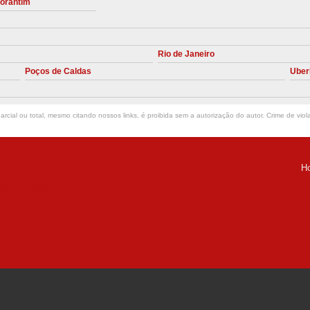
torantim
Manutenção Preve
Manutenção Pr
Rio de Janeiro
Manutenção Preventiva em Compres
Poços de Caldas
Uber
Empresa de Manutenção de C
Manutenção Compressor de A
rcial ou total, mesmo citando nossos links, é proibida sem a autorização do autor. Crime de viol
Manutenção Compressor de Ar S
Manutenção Compressor Sch
H
Manutenção
ria Helena -
Manutenção em C
Manutenção no Cabeçote de Compr
Loja de Peças para Compresso
Peças de Compressor de Ar
P
Peças do Compressor Schul