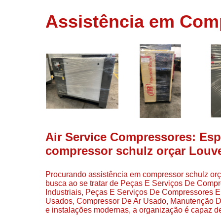
usados
Assistência em Comp
Conserto d
compressor
Filtros de a
Locação d
compresso
Manutençã
de
compresso
Manutençã
de
Air Service Compressores: Esp
compressor
compressor schulz orçar Louve
Peças par
compressor
Procurando assistência em compressor schulz orça
Redes de a
busca ao se tratar de Peças E Serviços De Comp
comprimid
Industriais, Peças E Serviços De Compressores
Usados, Compressor De Ar Usado, Manutenção De
Venda de
e instalações modernas, a organização é capaz de
compresso