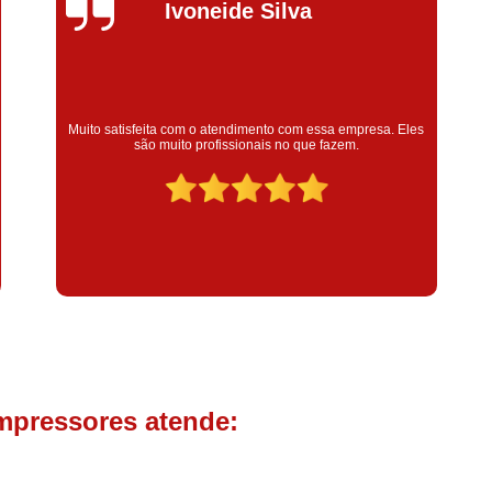
Compressor de Parafuso 
Silvana Alves
Compressor Schulz Usado
Com
Conserto Compressor Atla
Conserto Compressor de Ar Schu
Super satisfeita com o serviço prestado, atendimento muito
bom! colaoradores educado e transparente, destaque para o
Conserto Compressor Ingerso
colaborador Claudinei excelente profissional!
Conserto Compressor 
Conserto de Compressor de
Manutenção de Ar C
Filtro Coalescente para Ar Com
Filtro Compressor
Filtro de
Filtro de Ar Comprimido para C
Filtro de óleo para Compr
mpressores atende:
Filtros para Compressor
Aluguel de Compressor de 