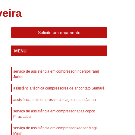
 Compressor Gardner Denver
eira
ll Rand
Assistência em Compressor Kaeser
Assistência Técnica de Compressor Schulz
Solicite um orçamento
a em Compressor de Ar Parafuso
es de Ar
Manutenção de Compressores de Ar
MENU
dustrial
Compressor de Ar Industrial
afuso
Compressor de Ar Industrial Schulz
serviço de assistência em compressor ingersoll rand
o Industrial
Compressor Industrial
Jarinu
rande
Compressor Industrial Novo
assistência técnica compressores de ar contato Sumaré
afuso
Compressor Industrial Schulz
assistência em compressor chicago contato Jarinu
ustrial
Compressor Schulz Industrial
serviço de assistência em compressor atlas copco
imido
Compressor Ar Parafuso
Piracicaba
fuso
Compressor de Ar Completo
serviço de assistência em compressor kaeser Mogi
Mirim