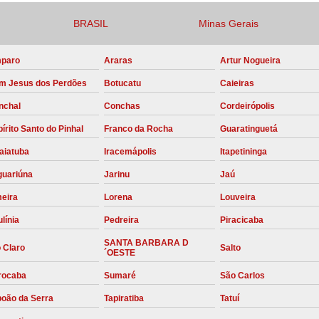
Compressor para Locação
BRASIL
Minas Gerais
Locação Compressor Elétri
paro
Araras
Artur Nogueira
Locação de Compressor de Alt
m Jesus dos Perdões
Botucatu
Caieiras
Locação de C
nchal
Conchas
Cordeirópolis
Locação de Compressor de Ar Co
írito Santo do Pinhal
Franco da Rocha
Guaratinguetá
Locação de Compressores
aiatuba
Iracemápolis
Itapetininga
Manutenção Corretiva de Compres
guariúna
Jarinu
Jaú
Manutenção d
meira
Lorena
Louveira
Manutenção Preve
línia
Pedreira
Piracicaba
Manutenção Preven
SANTA BARBARA D
 Claro
Salto
´OESTE
Manutenção Pre
rocaba
Sumaré
São Carlos
Manutenção P
boão da Serra
Tapiratiba
Tatuí
Manutenção Prev