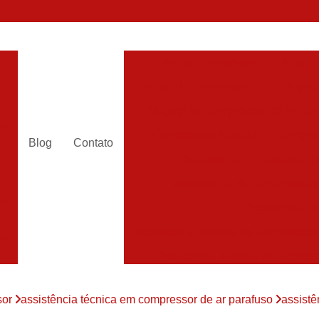
Alugar Compressor
Alugar
es
Aluguel Compressor Ar
Alugue
a
Aluguel de Compressor de Ar Co
es
Compressor Aluguel
Compres
Blog
Contato
a
Assistencia Compressor de
r
Assistencia de Compressor
es
Assistencia T
Assistencia Tecnica de Compressor
es
Assistencia Tecnica em Compr
es
Assistência em Compressor
sor
assistência técnica em compressor de ar parafuso
assistê
Assistência
es