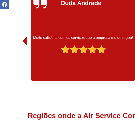
Ivoneide Silva
Muito satisfeita com o atendimento com essa empresa. Eles
ntregou!
são muito profissionais no que fazem.
Regiões onde a Air Service Co