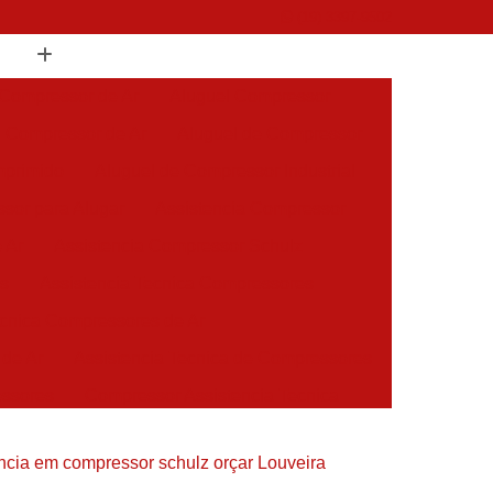
(19) 3397-9502
 Compressor de Ar
Aluguel Compressor
l Compressor de Ar
Aluguel de Compressor
mprimido
Aluguel de Compressor Industrial
sor para Alugar
Assistencia Compressor
 Ar
Assistencia Compressor Schulz
es
Assistencia Tecnica Compressores
ecnica Compressores de Ar
 de Ar
Assistencia Tecnica de Compressores
essores
Compressor Assistencia Tecnica
Assistência em Compressor Atlas Copco
ncia em compressor schulz orçar Louveira
 em Compressor Chicago