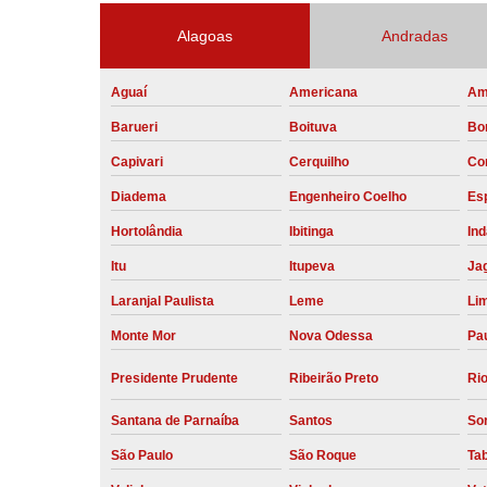
Alagoas
Andradas
Aguaí
Americana
Am
Barueri
Boituva
Bo
Capivari
Cerquilho
Co
Diadema
Engenheiro Coelho
Esp
Hortolândia
Ibitinga
Ind
Itu
Itupeva
Ja
Laranjal Paulista
Leme
Li
Monte Mor
Nova Odessa
Pau
Presidente Prudente
Ribeirão Preto
Rio
Santana de Parnaíba
Santos
So
São Paulo
São Roque
Ta