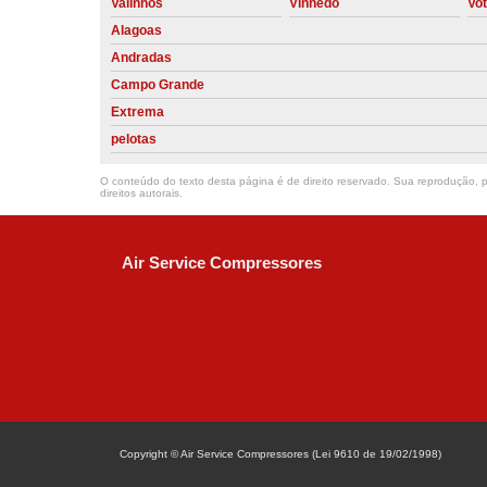
Valinhos
Vinhedo
Vo
Alagoas
Andradas
Campo Grande
Extrema
pelotas
O conteúdo do texto desta página é de direito reservado. Sua reprodução, pa
direitos autorais
.
Air Service Compressores
Diaconisa Alice Ana da Silva, 73 - Parque Ma
Campinas - SP
CEP: 13067-841
(19) 3397-9502
ralfe@airservicecompressores.com.br
Copyright © Air Service Compressores (Lei 9610 de 19/02/1998)