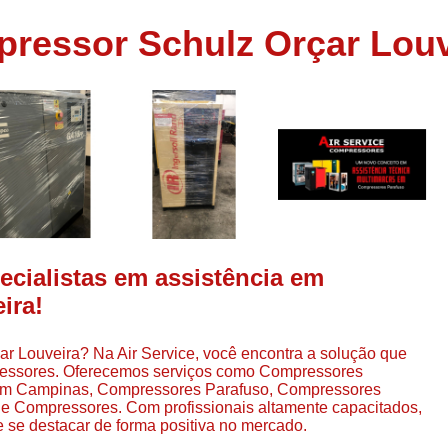
Assistência em
ressor Schulz Orçar Louv
e
Assistência em Compressor Ingerso
es
Assistência em Compressor Schulz
r
Assistência Técnic
e
r
Assistência Técnica em Compressor
o
Compressor de Ar Grande In
r
Compressor de Ar Industrial Par
o
Compressor de Refrigeraçã
ecialistas em assistência em
es
Compressor Industrial G
ira!
a
Compressor Industrial Par
es
r Louveira? Na Air Service, você encontra a solução que
Compressor Refrigeração Ind
r
ressores. Oferecemos serviços como Compressores
o
Compressor Ar Compr
 Em Campinas, Compressores Parafuso, Compressores
 Compressores. Com profissionais altamente capacitados,
Compressor de Ar a Para
 se destacar de forma positiva no mercado.
r