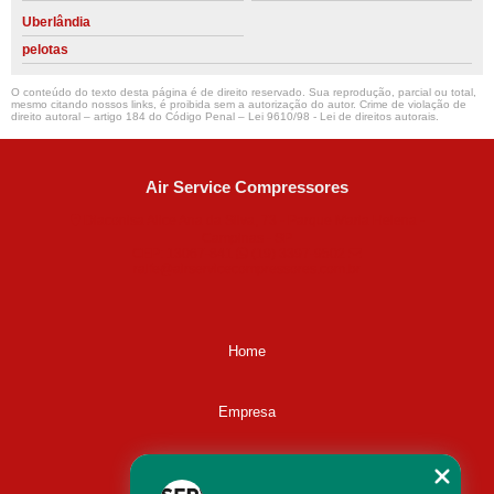
Uberlândia
pelotas
O conteúdo do texto desta página é de direito reservado. Sua reprodução, parcial ou total,
mesmo citando nossos links, é proibida sem a autorização do autor. Crime de violação de
direito autoral – artigo 184 do Código Penal –
Lei 9610/98 - Lei de direitos autorais
.
Air Service Compressores
Diaconisa Alice Ana da Silva, 73 - Parque Maria Helena -
Campinas - SP
CEP: 13067-841
(19) 3397-9502
ralfe@airservicecompressores.com.br
Home
Empresa
Missão