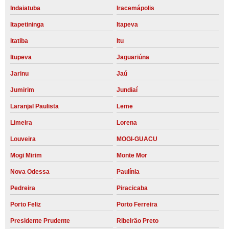
Indaiatuba
Iracemápolis
Itapetininga
Itapeva
Itatiba
Itu
Itupeva
Jaguariúna
Jarinu
Jaú
Jumirim
Jundiaí
Laranjal Paulista
Leme
Limeira
Lorena
Louveira
MOGI-GUACU
Mogi Mirim
Monte Mor
Nova Odessa
Paulínia
Pedreira
Piracicaba
Porto Feliz
Porto Ferreira
Presidente Prudente
Ribeirão Preto