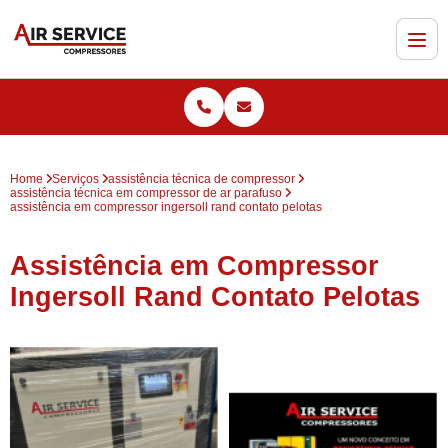
Home
Serviços
assistência técnica de compressor
assistência técnica em compressor de ar parafuso
assistência em compressor ingersoll rand contato pelotas
Assistência em Compressor
Ingersoll Rand Contato Pelotas