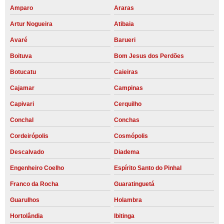
Amparo
Araras
Artur Nogueira
Atibaia
Avaré
Barueri
Boituva
Bom Jesus dos Perdões
Botucatu
Caieiras
Cajamar
Campinas
Capivari
Cerquilho
Conchal
Conchas
Cordeirópolis
Cosmópolis
Descalvado
Diadema
Engenheiro Coelho
Espírito Santo do Pinhal
Franco da Rocha
Guaratinguetá
Guarulhos
Holambra
Hortolândia
Ibitinga